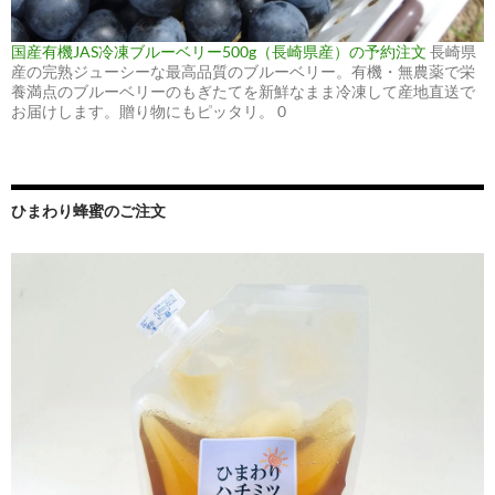
国産有機JAS冷凍ブルーベリー500g（長崎県産）の予約注文
長崎県
産の完熟ジューシーな最高品質のブルーベリー。有機・無農薬で栄
養満点のブルーベリーのもぎたてを新鮮なまま冷凍して産地直送で
お届けします。贈り物にもピッタリ。 0
ひまわり蜂蜜のご注文