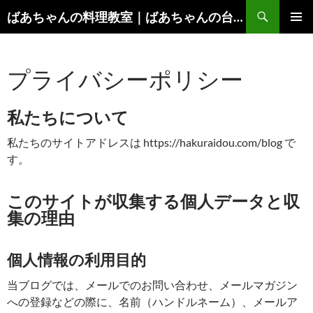
コ
検
ばあちゃんの料理教室｜ばあちゃんの台所から学ぶ、食と健康の知恵
ン
索
メインメ
テ
ニュー
ン
プライバシーポリシー
ツ
へ
ス
私たちについて
キ
ッ
私たちのサイトアドレスは https://hakuraidou.com/blog で
プ
す。
このサイトが収集する個人データと収
集の理由
個人情報の利用目的
当ブログでは、メールでのお問い合わせ、メールマガジン
への登録などの際に、名前（ハンドルネーム）、メールア