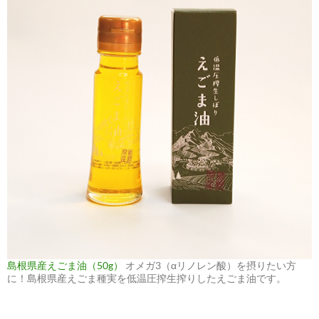
島根県産えごま油（50g）
オメガ3（αリノレン酸）を摂りたい方
に！島根県産えごま種実を低温圧搾生搾りしたえごま油です。