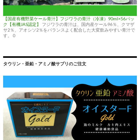
【国産有機野菜ケール青汁】フジワラの青汁（冷凍）90ml×56パッ
ク【有機JAS認定】
フジワラの青汁は、国内産ケール96％、クマザ
サ2％、アオシソ2％をバランスよく配合した大変飲みやすい青汁で
す。 0
タウリン・亜鉛・アミノ酸サプリのご注文