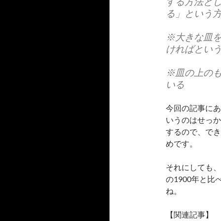
する方法と
る
」という
※大きな皿
ければとい
※皿の上の
いる
今回の記事にあ
いうのはせっか
するので、でき
めです。
それにしても、
の1900年と
ね。
【関連記事】