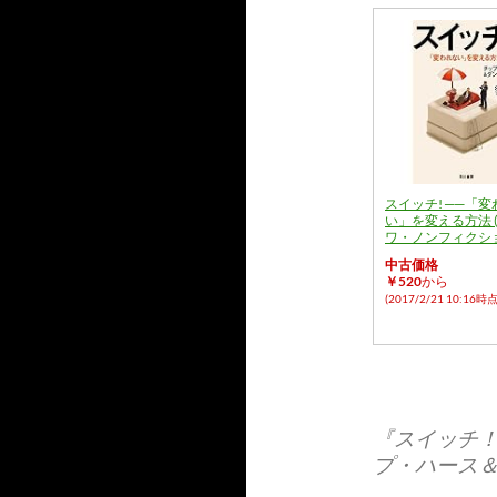
スイッチ! ──「
い」を変える方法 
ワ・ノンフィクシ
中古価格
￥520
から
(2017/2/21 10:16時点
『スイッチ
プ・ハース