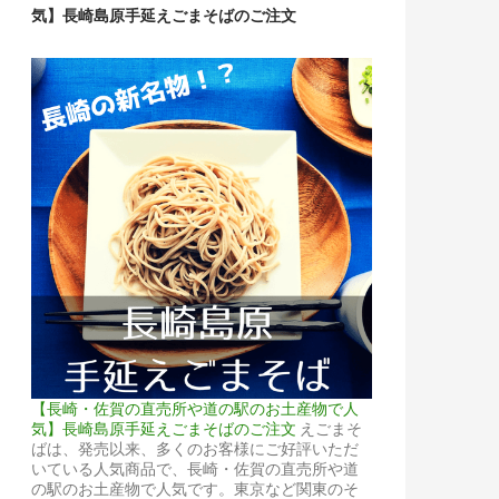
気】長崎島原手延えごまそばのご注文
【長崎・佐賀の直売所や道の駅のお土産物で人
気】長崎島原手延えごまそばのご注文
えごまそ
ばは、発売以来、多くのお客様にご好評いただ
いている人気商品で、長崎・佐賀の直売所や道
の駅のお土産物で人気です。東京など関東のそ