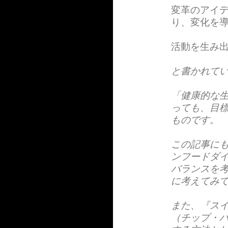
変革のアイ
り、変化を
活動を生み
と書かれて
「健康的な
っても、目
ものです。
この記事に
ンフードダ
バランスを
に考えてみ
また、『ス
（チップ・