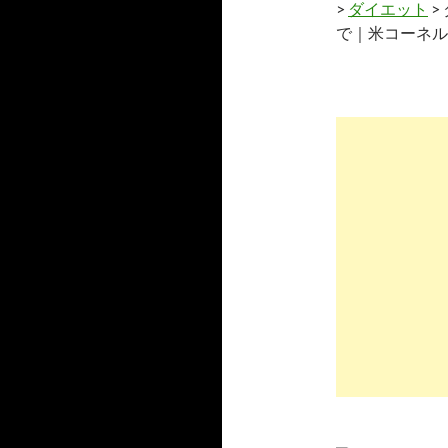
>
ダイエット
>
で｜米コーネル