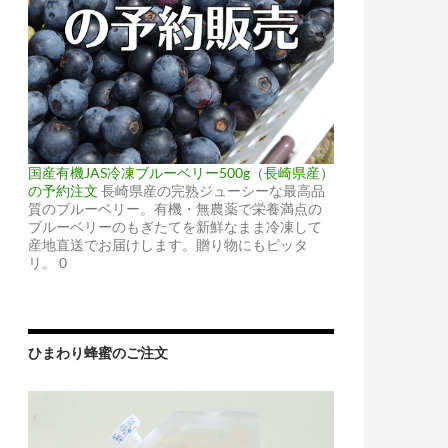
国産有機JAS冷凍ブルーベリー500g（長崎県産）
の予約注文
長崎県産の完熟ジューシーな最高品
質のブルーベリー。有機・無農薬で栄養満点の
ブルーベリーのもぎたてを新鮮なまま冷凍して
産地直送でお届けします。贈り物にもピッタ
リ。 0
ひまわり蜂蜜のご注文