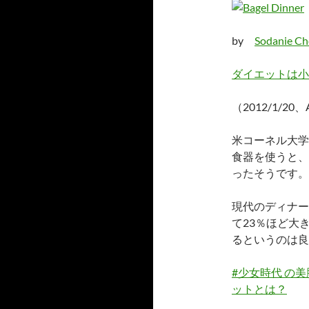
by
Sodanie Ch
ダイエットは小
（2012/1/20、
米コーネル大学
食器を使うと、
ったそうです。
現代のディナー
て23％ほど大
るというのは良
#少女時代 の
ットとは？