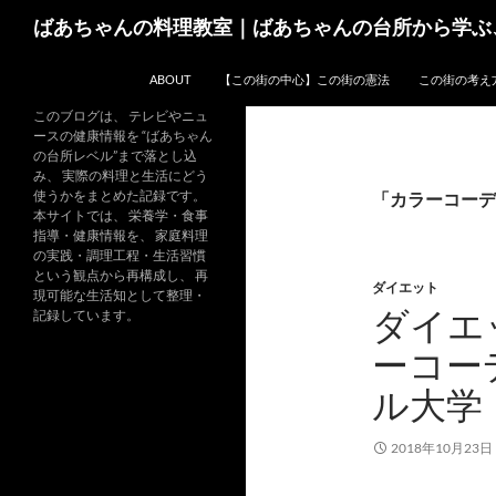
コ
検
ばあちゃんの料理教室｜ばあちゃんの台所から学ぶ
ン
索
テ
ABOUT
【この街の中心】この街の憲法
この街の考え
ン
ツ
このブログは、 テレビやニュ
ースの健康情報を “ばあちゃん
へ
の台所レベル”まで落とし込
ス
み、 実際の料理と生活にどう
キ
使うかをまとめた記録です。
「カラーコーデ
本サイトでは、 栄養学・食事
ッ
指導・健康情報を、 家庭料理
プ
の実践・調理工程・生活習慣
という観点から再構成し、 再
ダイエット
現可能な生活知として整理・
ダイエ
記録しています。
ーコー
ル大学
2018年10月23日