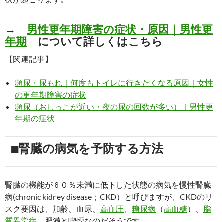
→
男性更年期障害の症状・原因｜男性更
年期
について詳しくはこちら
【関連記事】
頻尿・尿もれ｜何度もトイレに行きたくなる原因｜女性
の更年期障害の症状
頻尿（おしっこが近い・夜の尿の回数が多い）｜男性更
年期の症状
■腎臓の病気を予防する方法
腎臓の機能が６０％未満に低下した状態の病気を慢性腎臓
病(chronic kidney disease；CKD）と呼びますが、CKDのリ
スク要因は、加齢、血尿、
高血圧
、
糖尿病
（
高血糖
）、
脂
質異常症
、肥満と喫煙なのだそうです。