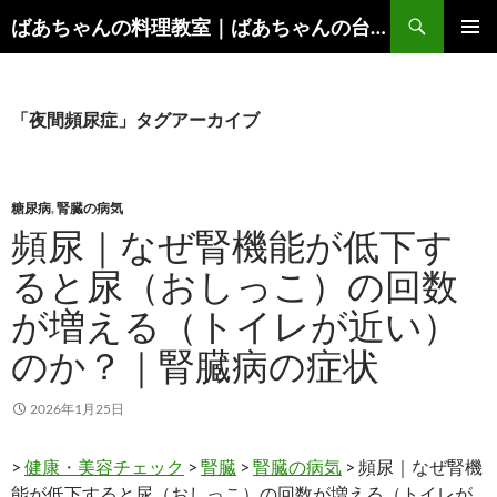
コ
検
ばあちゃんの料理教室｜ばあちゃんの台所から学ぶ、食と健康の知恵
ン
索
メインメ
テ
ニュー
ン
ツ
「夜間頻尿症」タグアーカイブ
へ
ス
キ
糖尿病
,
腎臓の病気
ッ
頻尿｜なぜ腎機能が低下す
プ
ると尿（おしっこ）の回数
が増える（トイレが近い）
のか？｜腎臓病の症状
2026年1月25日
>
健康・美容チェック
>
腎臓
>
腎臓の病気
> 頻尿｜なぜ腎機
能が低下すると尿（おしっこ）の回数が増える（トイレが