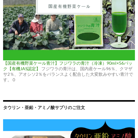
【国産有機野菜ケール青汁】フジワラの青汁（冷凍）90ml×56パッ
ク【有機JAS認定】
フジワラの青汁は、国内産ケール96％、クマザ
サ2％、アオシソ2％をバランスよく配合した大変飲みやすい青汁で
す。 0
タウリン・亜鉛・アミノ酸サプリのご注文