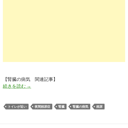
【腎臓の病気 関連記事】
頻尿｜なぜ腎機能が低下すると尿（おしっこ）の
続きを読む
→
トイレが近い
夜間頻尿症
腎臓
腎臓の病気
頻尿