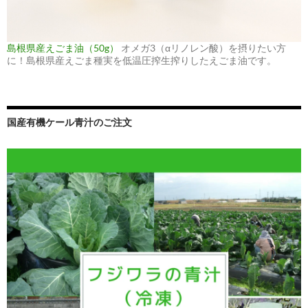
島根県産えごま油（50g）
オメガ3（αリノレン酸）を摂りたい方
に！島根県産えごま種実を低温圧搾生搾りしたえごま油です。
国産有機ケール青汁のご注文