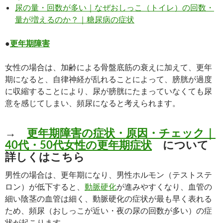
尿の量・回数が多い｜なぜおしっこ（トイレ）の回数・
量が増えるのか？｜糖尿病の症状
●
更年期障害
女性の場合は、加齢による骨盤底筋の衰えに加えて、更年
期になると、自律神経が乱れることによって、膀胱が過度
に収縮することにより、尿が膀胱にたまっていなくても尿
意を感じてしまい、頻尿になると考えられます。
→
更年期障害の症状・原因・チェック｜
40代・50代女性の更年期症状
について
詳しくはこちら
男性の場合は、更年期になり、男性ホルモン（テストステ
ロン）が低下すると、
動脈硬化
が進みやすくなり、血管の
細い陰茎の血管は細く、動脈硬化の症状が最も早く表れる
ため、頻尿（おしっこが近い・夜の尿の回数が多い）の症
状が起こります。