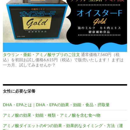
タウリン・亜鉛・アミノ酸サプリのご注文
通常価格7,560円（税
込）を初回お試し価格6,615円（税込）で販売いたします！ まずは
一カ月、試してみませんか？
女性に必要な栄養
DHA・EPAとは｜DHA・EPAの効果・効能・食品・摂取量
アミノ酸の効果・効能・種類・アミノ酸を含む食べ物
アミノ酸ダイエットの4つの効果・効果的なタイミング・方法（運