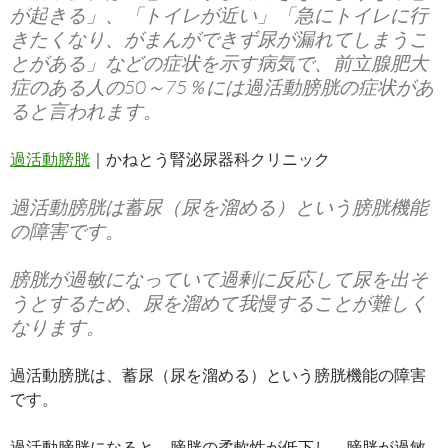
が起きる」、「トイレが近い」「急にトイレに行
きたくなり、がまんができず尿が漏れてしまうこ
とがある」などの症状を示す病気で、前立腺肥大
症のある人の50～75％には過活動膀胱の症状があ
ると言われます。
過活動膀胱
｜かねとう腎泌尿器科クリニック
過活動膀胱は蓄尿（尿を溜める）という膀胱機能
の障害です。
膀胱が過敏になっていて過剰に反応して尿を出そ
うとするため、尿を溜めて我慢することが難しく
なります。
過活動膀胱は、蓄尿（尿を溜める）という膀胱機能の障害
です。
過活動膀胱になると、膀胱の柔軟性が低下し、膀胱が過敏