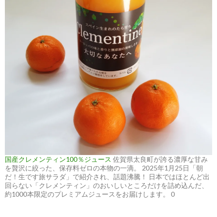
国産クレメンティン100％ジュース
佐賀県太良町が誇る濃厚な甘み
を贅沢に絞った、保存料ゼロの本物の一滴。 2025年1月25日「朝
だ！生です旅サラダ」で紹介され、話題沸騰！ 日本ではほとんど出
回らない「クレメンティン」のおいしいところだけを詰め込んだ、
約1000本限定のプレミアムジュースをお届けします。 0