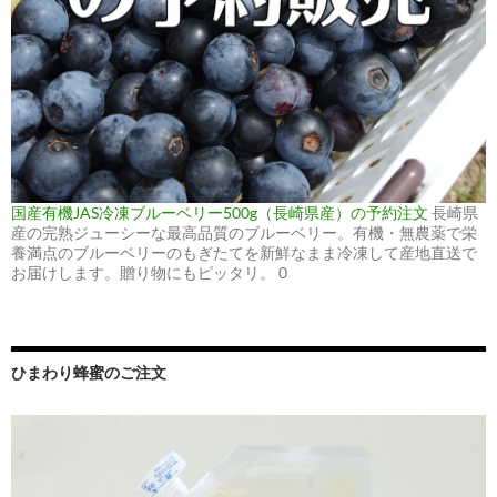
国産有機JAS冷凍ブルーベリー500g（長崎県産）の予約注文
長崎県
産の完熟ジューシーな最高品質のブルーベリー。有機・無農薬で栄
養満点のブルーベリーのもぎたてを新鮮なまま冷凍して産地直送で
お届けします。贈り物にもピッタリ。 0
ひまわり蜂蜜のご注文