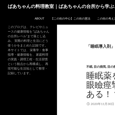
コ
検
ばあちゃんの料理教室｜ばあちゃんの台所から学ぶ
ン
索
テ
ABOUT
【この街の中心】この街の憲法
この街の考え
ン
ツ
このブログは、 テレビやニュ
ースの健康情報を “ばあちゃん
へ
の台所レベル”まで落とし込
ス
み、 実際の料理と生活にどう
キ
使うかをまとめた記録です。
「睡眠導入剤」
本サイトでは、 栄養学・食事
ッ
指導・健康情報を、 家庭料理
プ
の実践・調理工程・生活習慣
という観点から再構成し、 再
不眠
,
目の病気
,
目の
現可能な生活知として整理・
睡眠薬
記録しています。
眼瞼痙
ある！
2020年11月30日