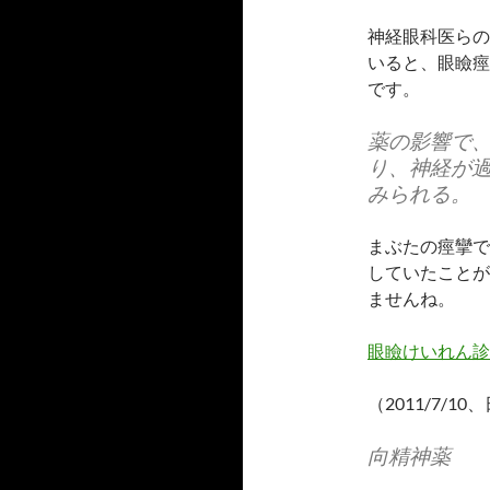
神経眼科医らの
いると、眼瞼痙
です。
薬の影響で
り、神経が
みられる。
まぶたの痙攣で
していたことが
ませんね。
眼瞼けいれん診
（2011/7/1
向精神薬