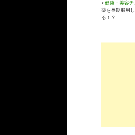
>
健康・美容チ
薬を長期服用し
る！？