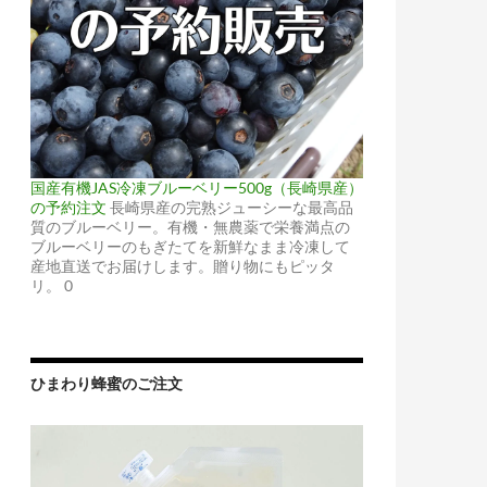
国産有機JAS冷凍ブルーベリー500g（長崎県産）
の予約注文
長崎県産の完熟ジューシーな最高品
質のブルーベリー。有機・無農薬で栄養満点の
ブルーベリーのもぎたてを新鮮なまま冷凍して
産地直送でお届けします。贈り物にもピッタ
リ。 0
ひまわり蜂蜜のご注文