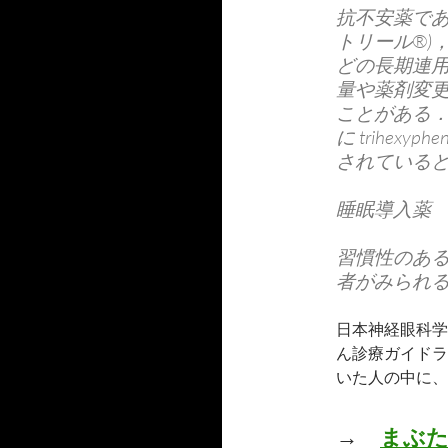
抗不安薬である
トリール®)，
どの長期連
量や薬剤変
ことがある．本邦
に trihexyp
されていると
睡眠導入薬
習慣性のあ
者がみられ
日本神経眼科学
ん診療ガイドラ
いた人の中に、
→
まぶ