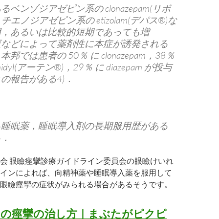
ベンゾジアゼピン系の clonazepam(リボ
チエノジアゼピン系の etizolam(デパス®)な
用，あるいは比較的短期であっても増
更などによって薬剤性に本症が誘発される
では患者の 50％ に clonazepam，38％
henidyl(アーテン®)，29％ に diazepam が投与
の報告がある4)．
る睡眠薬，睡眠導入剤の長期服用歴がある
る．
会 眼瞼痙攣診療ガイドライン委員会の眼瞼けいれ
インによれば、向精神薬や睡眠導入薬を服用して
眼瞼痙攣の症状がみられる場合があるそうです。
たの痙攣の治し方｜まぶたがピクピ