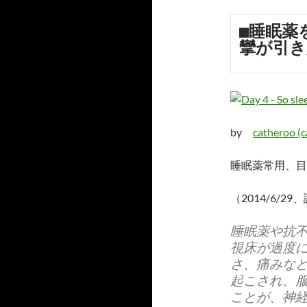
■睡眠薬
攣が引き
by
catheroo (c
睡眠薬常用、目
（2014/6/2
睡眠薬や抗
視床が過度
さ、痛みな
起こされ、
ことが、神