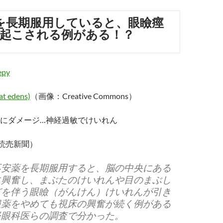
を長期服用していると、眼瞼痙
起こされる例がある！？
at edens)
（画像：Creative Commons）
にダメージ…神経過敏でけいれん
9、読売新聞）
不安薬を長期服用すると、脳の中央にある
に興奮し、まぶたのけいれんや目のまぶし
どを伴う眼瞼（がんけん）けいれんが引き
服薬をやめても視床の興奮が続く例がある
経眼科医らの調査で分かった。