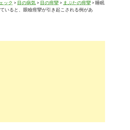
ェック
>
目の病気
>
目の痙攣
>
まぶたの痙攣
> 睡眠
ていると、眼瞼痙攣が引き起こされる例があ