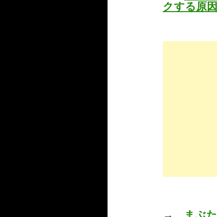
クする原
→
まぶ