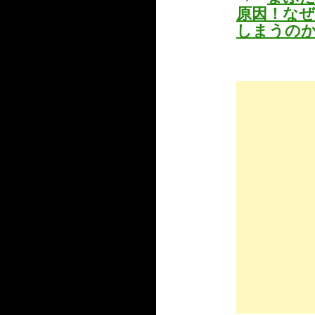
原因！な
しまうの