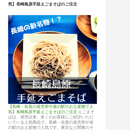
気】長崎島原手延えごまそばのご注文
【長崎・佐賀の直売所や道の駅のお土産物で人
気】長崎島原手延えごまそばのご注文
えごまそ
ばは、発売以来、多くのお客様にご好評いただ
いている人気商品で、長崎・佐賀の直売所や道
の駅のお土産物で人気です。東京など関東のそ