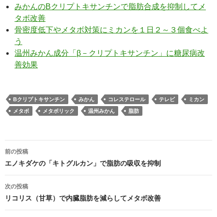
みかんのΒクリプトキサンチンで脂肪合成を抑制してメ
タボ改善
骨密度低下やメタボ対策にミカンを１日２～３個食べよ
う
温州みかん成分「β－クリプトキサンチン」に糖尿病改
善効果
Βクリプトキサンチン
みかん
コレステロール
テレビ
ミカン
メタボ
メタボリック
温州みかん
脂肪
投
前の投稿
稿
エノキダケの「キトグルカン」で脂肪の吸収を抑制
ナ
次の投稿
ビ
リコリス（甘草）で内臓脂肪を減らしてメタボ改善
ゲ