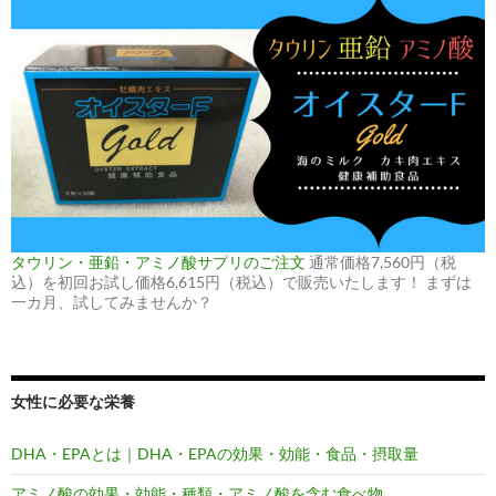
タウリン・亜鉛・アミノ酸サプリのご注文
通常価格7,560円（税
込）を初回お試し価格6,615円（税込）で販売いたします！ まずは
一カ月、試してみませんか？
女性に必要な栄養
DHA・EPAとは｜DHA・EPAの効果・効能・食品・摂取量
アミノ酸の効果・効能・種類・アミノ酸を含む食べ物