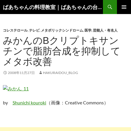
コ
検
ばあちゃんの料理教室｜ばあちゃんの台所から学ぶ、食と健康の知恵
ン
索
メインメ
テ
ニュー
ン
コレステロール
,
テレビ
,
メタボリックシンドローム
,
医学
,
芸能人・有名人
ツ
みかんのΒクリプトキサン
へ
ス
チンで脂肪合成を抑制して
キ
メタボ改善
ッ
プ
2008年11月27日
HAKURAIDOU_BLOG
by
Shunichi kouroki
（画像：Creative Commons）