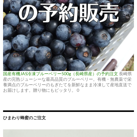
国産有機JAS冷凍ブルーベリー500g（長崎県産）の予約注文
長崎県
産の完熟ジューシーな最高品質のブルーベリー。有機・無農薬で栄
養満点のブルーベリーのもぎたてを新鮮なまま冷凍して産地直送で
お届けします。贈り物にもピッタリ。 0
ひまわり蜂蜜のご注文