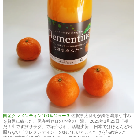
国産クレメンティン100％ジュース
佐賀県太良町が誇る濃厚な甘み
を贅沢に絞った、保存料ゼロの本物の一滴。 2025年1月25日「朝
だ！生です旅サラダ」で紹介され、話題沸騰！ 日本ではほとんど出
回らない「クレメンティン」のおいしいところだけを詰め込んだ、