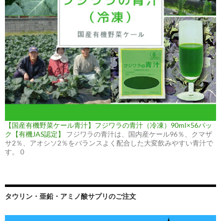
【国産有機野菜ケール青汁】フジワラの青汁（冷凍）90ml×56パッ
ク【有機JAS認定】
フジワラの青汁は、国内産ケール96％、クマザ
サ2％、アオシソ2％をバランスよく配合した大変飲みやすい青汁で
す。 0
タウリン・亜鉛・アミノ酸サプリのご注文