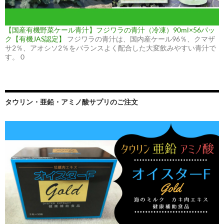
【国産有機野菜ケール青汁】フジワラの青汁（冷凍）90ml×56パッ
ク【有機JAS認定】
フジワラの青汁は、国内産ケール96％、クマザ
サ2％、アオシソ2％をバランスよく配合した大変飲みやすい青汁で
す。 0
タウリン・亜鉛・アミノ酸サプリのご注文