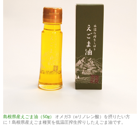
島根県産えごま油（50g）
オメガ3（αリノレン酸）を摂りたい方
に！島根県産えごま種実を低温圧搾生搾りしたえごま油です。