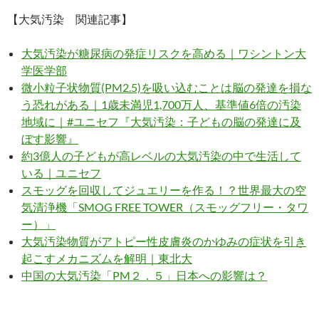
【大気汚染 関連記事】
大気汚染が糖尿病の発症リスクを高める｜ワシントン大
学医学部
微小粒子状物質(PM2.5)を吸い込むことは脳の発達を損な
う恐れがある｜1歳未満児1,700万人、基準値6倍の汚染
地域に｜#ユニセフ『大気汚染：子どもの脳の発達に及
ぼす影響』
約3億人の子どもが高レベルの大気汚染の中で生活して
いる｜ユニセフ
スモッグを回収してジュエリーを作る！？世界最大の空
気清浄機「SMOG FREE TOWER（スモッグフリー・タワ
ー）」
大気汚染物質がアトピー性皮膚炎のかゆみの症状を引き
起こすメカニズムを解明｜東北大
中国の大気汚染「PM２．５」日本への影響は？