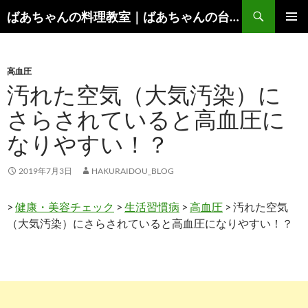
コ
検
ばあちゃんの料理教室｜ばあちゃんの台所から学ぶ、食と健康の知恵
ン
索
メインメ
テ
ニュー
ン
高血圧
ツ
汚れた空気（大気汚染）に
へ
ス
さらされていると高血圧に
キ
なりやすい！？
ッ
プ
2019年7月3日
HAKURAIDOU_BLOG
>
健康・美容チェック
>
生活習慣病
>
高血圧
> 汚れた空気
（大気汚染）にさらされていると高血圧になりやすい！？