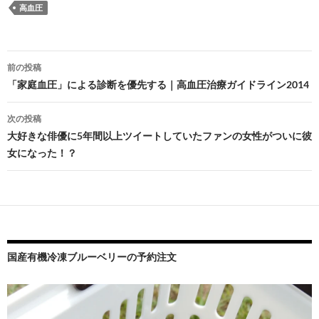
高血圧
投
前の投稿
稿
「家庭血圧」による診断を優先する｜高血圧治療ガイドライン2014
ナ
次の投稿
ビ
大好きな俳優に5年間以上ツイートしていたファンの女性がついに彼
女になった！？
ゲ
ー
シ
ョ
ン
国産有機冷凍ブルーベリーの予約注文