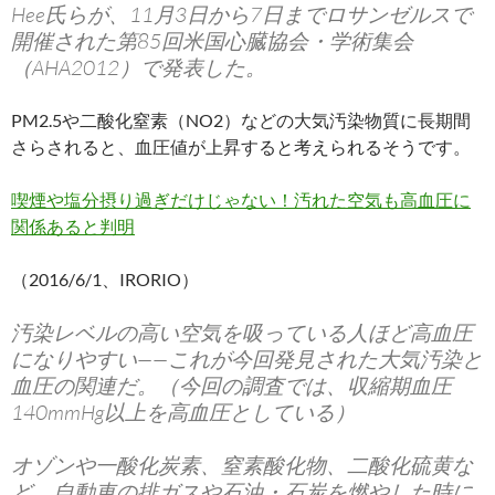
Hee氏らが、11月3日から7日までロサンゼルスで
開催された第85回米国心臓協会・学術集会
（AHA2012）で発表した。
PM2.5や二酸化窒素（NO2）などの大気汚染物質に長期間
さらされると、血圧値が上昇すると考えられるそうです。
喫煙や塩分摂り過ぎだけじゃない！汚れた空気も高血圧に
関係あると判明
（2016/6/1、IRORIO）
汚染レベルの高い空気を吸っている人ほど高血圧
になりやすい——これが今回発見された大気汚染と
血圧の関連だ。（今回の調査では、収縮期血圧
140mmHg以上を高血圧としている）
オゾンや一酸化炭素、窒素酸化物、二酸化硫黄な
ど、自動車の排ガスや石油・石炭を燃やした時に