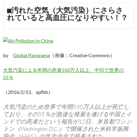
■汚れた空気（大気汚染）にさらさ
れていると高血圧になりやすい！？
by
Global Panorama
（画像：Creative Commons）
大気汚染による年間の死者550万人以上、中印で世界の
55％
（2016/2/13、apfbb）
大気汚染のため世界で年間550万人以上が死亡し
ており、その55％が急速な発展を遂げる中国とイ
ンドでの死者だという報告が12日、米首都ワシン
トン（Washington D.C.）で開催された米科学振興
協会（AAAS）の年次会合で発表された。