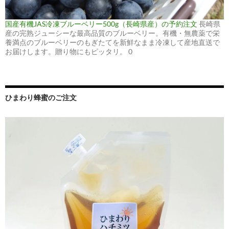
国産有機JAS冷凍ブルーベリー500g（長崎県産）の予約注文
長崎県
産の完熟ジューシーな最高品質のブルーベリー。有機・無農薬で栄
養満点のブルーベリーのもぎたてを新鮮なまま冷凍して産地直送で
お届けします。贈り物にもピッタリ。 0
ひまわり蜂蜜のご注文