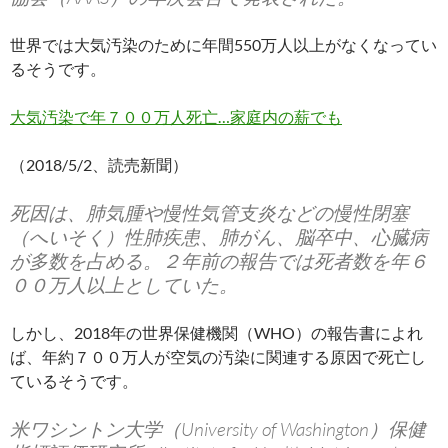
世界では大気汚染のために年間550万人以上がなくなってい
るそうです。
大気汚染で年７００万人死亡…家庭内の薪でも
（2018/5/2、読売新聞）
死因は、肺気腫や慢性気管支炎などの慢性閉塞
（へいそく）性肺疾患、肺がん、脳卒中、心臓病
が多数を占める。２年前の報告では死者数を年６
００万人以上としていた。
しかし、2018年の世界保健機関（WHO）の報告書によれ
ば、年約７００万人が空気の汚染に関連する原因で死亡し
ているそうです。
米ワシントン大学（University of Washington）保健