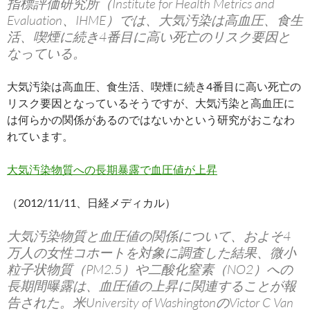
指標評価研究所（Institute for Health Metrics and
Evaluation、IHME）では、大気汚染は高血圧、食生
活、喫煙に続き4番目に高い死亡のリスク要因と
なっている。
大気汚染は高血圧、食生活、喫煙に続き4番目に高い死亡の
リスク要因となっているそうですが、大気汚染と高血圧に
は何らかの関係があるのではないかという研究がおこなわ
れています。
大気汚染物質への長期暴露で血圧値が上昇
（2012/11/11、日経メディカル）
大気汚染物質と血圧値の関係について、およそ4
万人の女性コホートを対象に調査した結果、微小
粒子状物質（PM2.5）や二酸化窒素（NO2）への
長期間曝露は、血圧値の上昇に関連することが報
告された。米University of WashingtonのVictor C Van