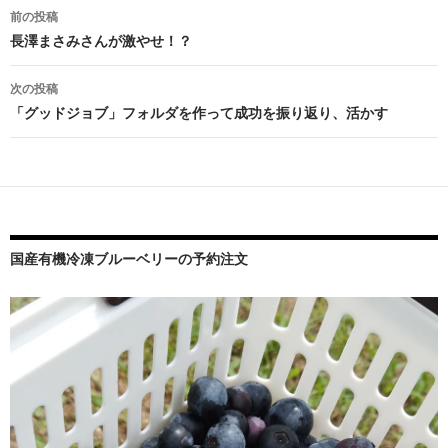
投
前の投稿
稿
長澤まさみさんが激やせ！？
ナ
次の投稿
ビ
「グッドジョブ」フォルダを作って成功を振り返り、活かす
ゲ
ー
シ
ョ
国産有機冷凍ブルーベリーの予約注文
ン