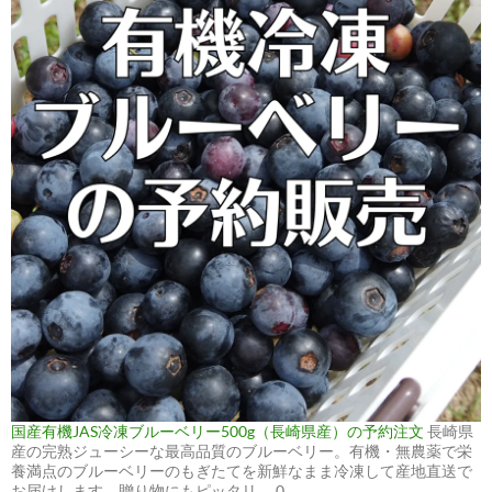
国産有機JAS冷凍ブルーベリー500g（長崎県産）の予約注文
長崎県
産の完熟ジューシーな最高品質のブルーベリー。有機・無農薬で栄
養満点のブルーベリーのもぎたてを新鮮なまま冷凍して産地直送で
お届けします。贈り物にもピッタリ。 0