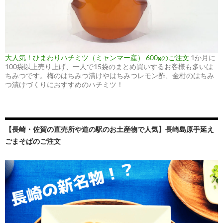
大人気！ひまわりハチミツ（ミャンマー産） 600gのご注文
1か月に
100袋以上売り上げ、一人で15袋のまとめ買いするお客様も多いは
ちみつです。梅のはちみつ漬けやはちみつレモン酢、金柑のはちみ
つ漬けづくりにおすすめのハチミツ！
【長崎・佐賀の直売所や道の駅のお土産物で人気】長崎島原手延え
ごまそばのご注文