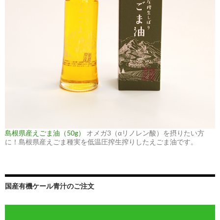
島根県産えごま油（50g）
オメガ3（αリノレン酸）を摂りたい方
に！島根県産えごま種実を低温圧搾生搾りしたえごま油です。
国産有機ケール青汁のご注文