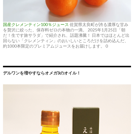
国産クレメンティン100％ジュース
佐賀県太良町が誇る濃厚な甘み
を贅沢に絞った、保存料ゼロの本物の一滴。 2025年1月25日「朝
だ！生です旅サラダ」で紹介され、話題沸騰！ 日本ではほとんど出
回らない「クレメンティン」のおいしいところだけを詰め込んだ、
約1000本限定のプレミアムジュースをお届けします。 0
デルワンを増やすならオメガ3のオイル！