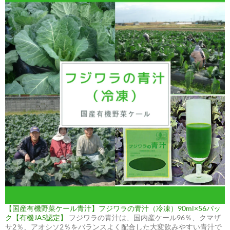
【国産有機野菜ケール青汁】フジワラの青汁（冷凍）90ml×56パッ
ク【有機JAS認定】
フジワラの青汁は、国内産ケール96％、クマザ
サ2％、アオシソ2％をバランスよく配合した大変飲みやすい青汁で