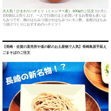
大人気！ひまわりハチミツ（ミャンマー産） 600gのご注文
1か月に
100袋以上売り上げ、一人で15袋のまとめ買いするお客様も多いは
ちみつです。梅のはちみつ漬けやはちみつレモン酢、金柑のはちみ
つ漬けづくりにおすすめのハチミツ！
【長崎・佐賀の直売所や道の駅のお土産物で人気】長崎島原手延え
ごまそばのご注文