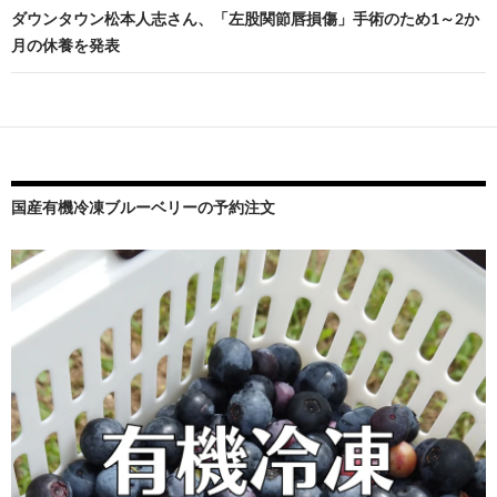
ビ
ダウンタウン松本人志さん、「左股関節唇損傷」手術のため1～2か
月の休養を発表
ゲ
ー
シ
ョ
ン
国産有機冷凍ブルーベリーの予約注文