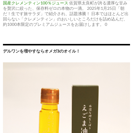
国産クレメンティン100％ジュース
佐賀県太良町が誇る濃厚な甘み
を贅沢に絞った、保存料ゼロの本物の一滴。 2025年1月25日「朝
だ！生です旅サラダ」で紹介され、話題沸騰！ 日本ではほとんど出
回らない「クレメンティン」のおいしいところだけを詰め込んだ、
約1000本限定のプレミアムジュースをお届けします。 0
デルワンを増やすならオメガ3のオイル！