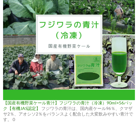
【国産有機野菜ケール青汁】フジワラの青汁（冷凍）90ml×56パッ
ク【有機JAS認定】
フジワラの青汁は、国内産ケール96％、クマザ
サ2％、アオシソ2％をバランスよく配合した大変飲みやすい青汁で
す。 0