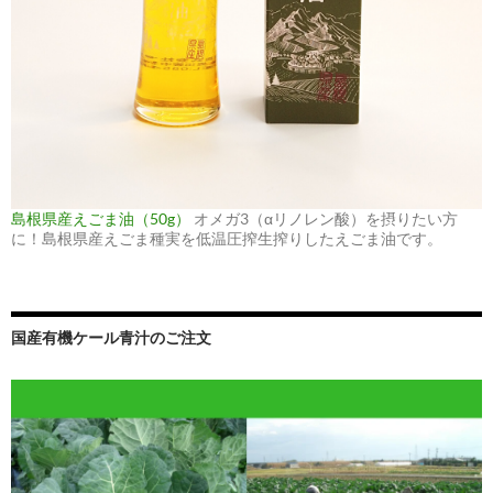
島根県産えごま油（50g）
オメガ3（αリノレン酸）を摂りたい方
に！島根県産えごま種実を低温圧搾生搾りしたえごま油です。
国産有機ケール青汁のご注文