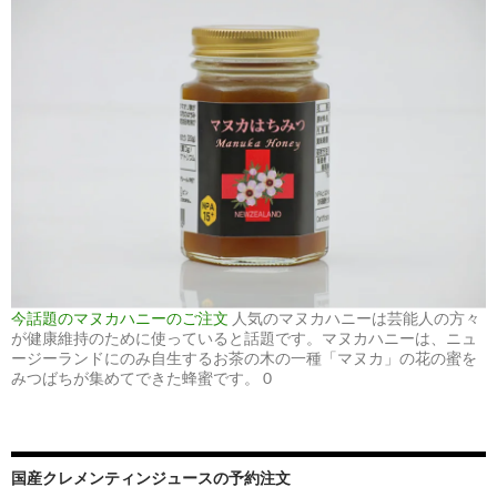
今話題のマヌカハニーのご注文
人気のマヌカハニーは芸能人の方々
が健康維持のために使っていると話題です。マヌカハニーは、ニュ
ージーランドにのみ自生するお茶の木の一種「マヌカ」の花の蜜を
みつばちが集めてできた蜂蜜です。 0
国産クレメンティンジュースの予約注文