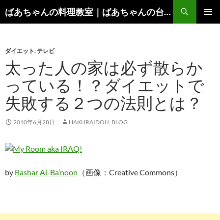
コ
検
ばあちゃんの料理教室｜ばあちゃんの台所から学ぶ、食と健康の知恵
ン
索
メインメ
テ
ニュー
ン
ダイエット
,
テレビ
ツ
太った人の家は必ず散らか
へ
ス
っている！？ダイエットで
キ
失敗する２つの法則とは？
ッ
プ
2010年6月28日
HAKURAIDOU_BLOG
by
Bashar Al-Ba’noon
（画像：Creative Commons）