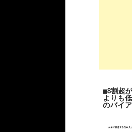
■8割超
よりも低
のバイ