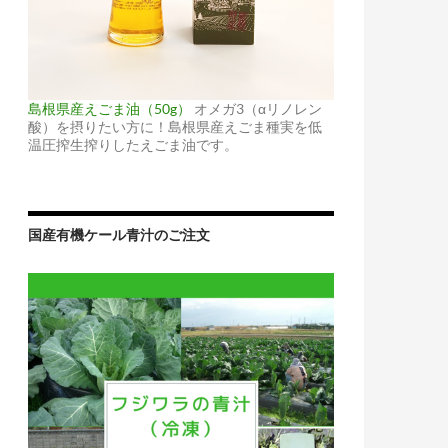
いる！｜早期発見のためガン検診を受けよう！【リスク認知の
島根県産えごま油（50g）
オメガ3（αリノレン
酸）を摂りたい方に！島根県産えごま種実を低
温圧搾生搾りしたえごま油です。
国産有機ケール青汁のご注文