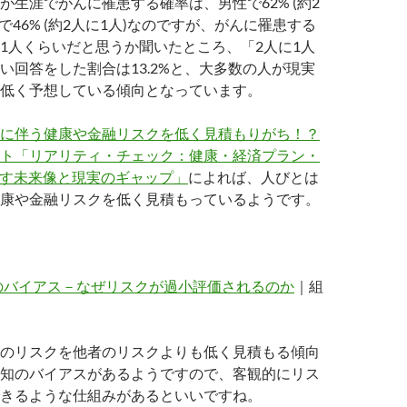
が生涯でがんに罹患する確率は、男性で62% (約2
で46% (約2人に1人)なのですが、がんに罹患する
1人くらいだと思うか聞いたところ、「2人に1人
い回答をした割合は13.2%と、大多数の人が現実
低く予想している傾向となっています。
に伴う健康や金融リスクを低く見積もりがち！？
ト「リアリティ・チェック：健康・経済プラン・
す未来像と現実のギャップ」
によれば、人びとは
康や金融リスクを低く見積もっているようです。
のバイアス－なぜリスクが過小評価されるのか
｜組
のリスクを他者のリスクよりも低く見積もる傾向
知のバイアスがあるようですので、客観的にリス
きるような仕組みがあるといいですね。