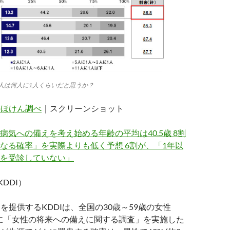
人は何人に1人くらいだと思うか？
のほけん調べ
｜スクリーンショット
病気への備えを考え始める年齢の平均は40.5歳 8割
なる確率」を実際よりも低く予想 6割が、「1年以
を受診していない」
、KDDI）
を提供するKDDIは、全国の30歳～59歳の女性
対象に「女性の将来への備えに関する調査」を実施した