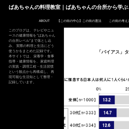
コ
検
ばあちゃんの料理教室｜ばあちゃんの台所から学ぶ
ン
索
テ
ABOUT
【この街の中心】この街の憲法
この街の考え
ン
ツ
このブログは、 テレビやニュ
ースの健康情報を “ばあちゃん
へ
の台所レベル”まで落とし込
ス
み、 実際の料理と生活にどう
キ
使うかをまとめた記録です。
「バイアス」タ
本サイトでは、 栄養学・食事
ッ
指導・健康情報を、 家庭料理
プ
の実践・調理工程・生活習慣
という観点から再構成し、 再
現可能な生活知として整理・
記録しています。