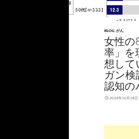
BLOG
,
がん
女性の
率」を
想して
ガン検
認知の
2024年10月18日