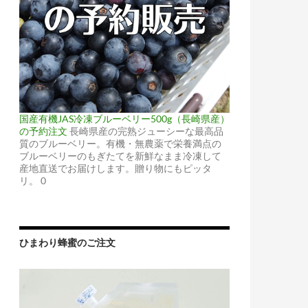
国産有機JAS冷凍ブルーベリー500g（長崎県産）
の予約注文
長崎県産の完熟ジューシーな最高品
質のブルーベリー。有機・無農薬で栄養満点の
ブルーベリーのもぎたてを新鮮なまま冷凍して
産地直送でお届けします。贈り物にもピッタ
リ。 0
ひまわり蜂蜜のご注文