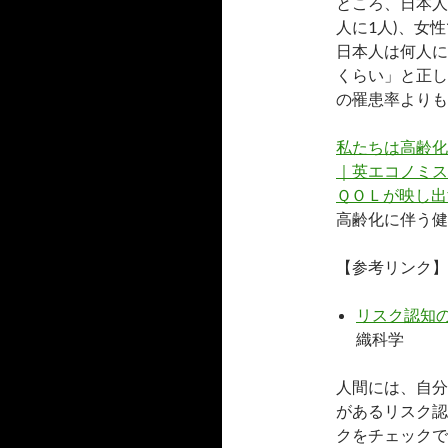
ところ、日本人
人に1人)、女性
日本人は何人に
くらい」と正し
の罹患率よりも
私たちは高齢化
｜英エコノミス
ＱＯＬが映し出
高齢化に伴う健
【参考リンク】
リスク認知
織科学
人間には、自分
があるリスク認
クをチェックで