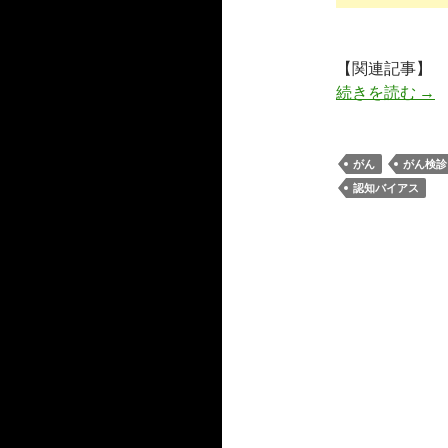
【関連記事】
女
続きを読む
→
がん
がん検診
認知バイアス