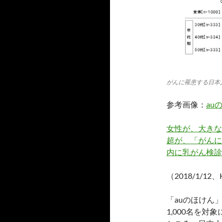
がんに罹患する日本
参考画像：
au
女性が、大きな
超が、「がんに
内に乳がん検診
（2018/1/12
「auのほけん」
1,000名を