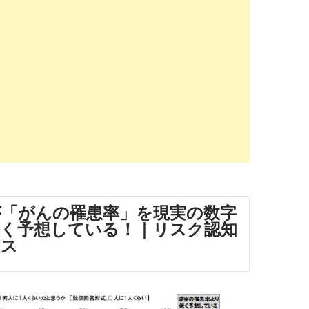
が「がんの罹患率」を現実の数字
く予想している！｜リスク認知
アス