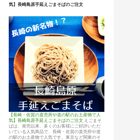
気】長崎島原手延えごまそばのご注文
【長崎・佐賀の直売所や道の駅のお土産物で人
気】長崎島原手延えごまそばのご注文
えごまそ
ばは、発売以来、多くのお客様にご好評いただ
いている人気商品で、長崎・佐賀の直売所や道
の駅のお土産物で人気です。東京など関東のそ