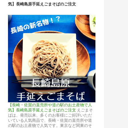
気】長崎島原手延えごまそばのご注文
【長崎・佐賀の直売所や道の駅のお土産物で人
気】長崎島原手延えごまそばのご注文
えごまそ
ばは、発売以来、多くのお客様にご好評いただ
いている人気商品で、長崎・佐賀の直売所や道
の駅のお土産物で人気です。東京など関東のそ