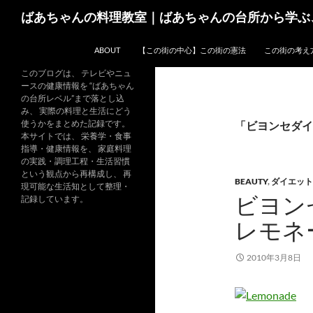
コ
検
ばあちゃんの料理教室｜ばあちゃんの台所から学ぶ
ン
索
テ
ABOUT
【この街の中心】この街の憲法
この街の考え
ン
ツ
このブログは、 テレビやニュ
ースの健康情報を “ばあちゃん
へ
の台所レベル”まで落とし込
ス
み、 実際の料理と生活にどう
キ
使うかをまとめた記録です。
「ビヨンセダイ
本サイトでは、 栄養学・食事
ッ
指導・健康情報を、 家庭料理
プ
の実践・調理工程・生活習慣
という観点から再構成し、 再
BEAUTY
,
ダイエット
現可能な生活知として整理・
ビヨン
記録しています。
レモネ
2010年3月8日