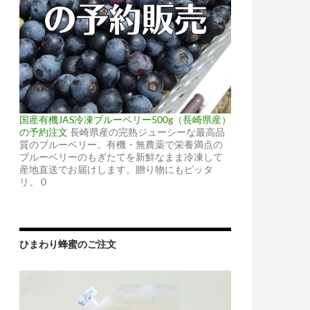
国産有機JAS冷凍ブルーベリー500g（長崎県産）
の予約注文
長崎県産の完熟ジューシーな最高品
質のブルーベリー。有機・無農薬で栄養満点の
ブルーベリーのもぎたてを新鮮なまま冷凍して
産地直送でお届けします。贈り物にもピッタ
リ。 0
ひまわり蜂蜜のご注文