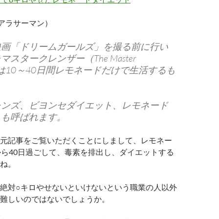
7、アラサーマン）
映画「ドリームガールズ」を撮る前に行い
スタークレンザー（The Master
r）とは10～40日間レモネードだけで生活するも
レンズ、ビヨンセダイエット、レモネード
とも呼ばれます。
元記事をご覧いただくことにしまして、レモネー
から40日過ごして、毒素を排出し、ダイエットする
ね。
絶対○キロやせないといけないという職業の人以外
難しいのではないでしょうか。