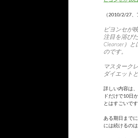
（2010/2/2
ビヨンセが
注目を浴びたマ
Cleanse
のです。
マスターク
ダイエット
詳しい内容は、
ドだけで10日
とはすごいです
ある期日までに
には続けるのは