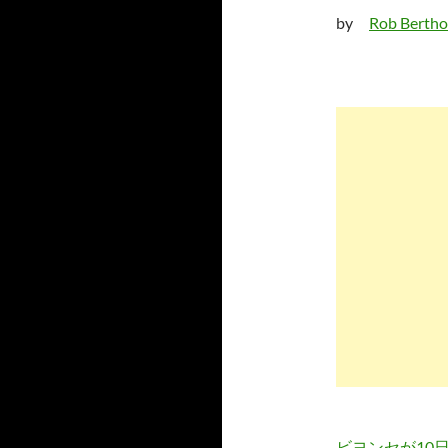
by
Rob Bertho
ビヨンセが10