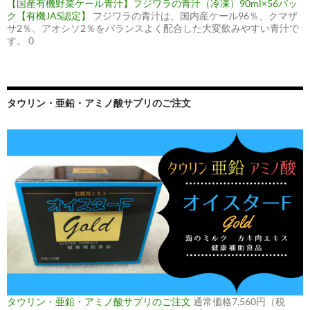
【国産有機野菜ケール青汁】フジワラの青汁（冷凍）90ml×56パッ
ク【有機JAS認定】
フジワラの青汁は、国内産ケール96％、クマザ
サ2％、アオシソ2％をバランスよく配合した大変飲みやすい青汁で
す。 0
タウリン・亜鉛・アミノ酸サプリのご注文
タウリン・亜鉛・アミノ酸サプリのご注文
通常価格7,560円（税