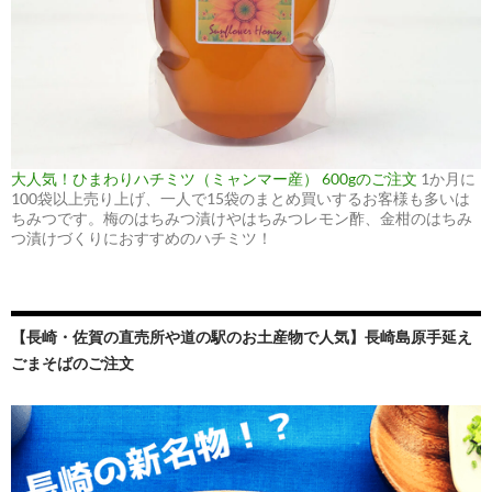
大人気！ひまわりハチミツ（ミャンマー産） 600gのご注文
1か月に
100袋以上売り上げ、一人で15袋のまとめ買いするお客様も多いは
ちみつです。梅のはちみつ漬けやはちみつレモン酢、金柑のはちみ
つ漬けづくりにおすすめのハチミツ！
【長崎・佐賀の直売所や道の駅のお土産物で人気】長崎島原手延え
ごまそばのご注文