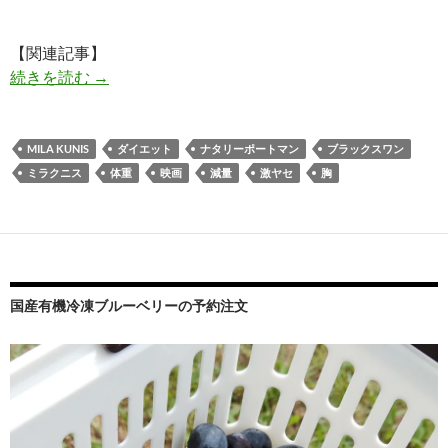
【関連記事】
映画「ブラック・スワン」で激ヤセしたミラ・クニス
続きを読む
→
MILA KUNIS
ダイエット
ナタリーポートマン
ブラックスワン
ミラクニス
体重
映画
減量
激ヤセ
胸
国産有機冷凍ブルーベリーの予約注文