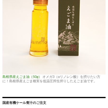
島根県産えごま油（50g）
オメガ3（αリノレン酸）を摂りたい方
に！島根県産えごま種実を低温圧搾生搾りしたえごま油です。
国産有機ケール青汁のご注文