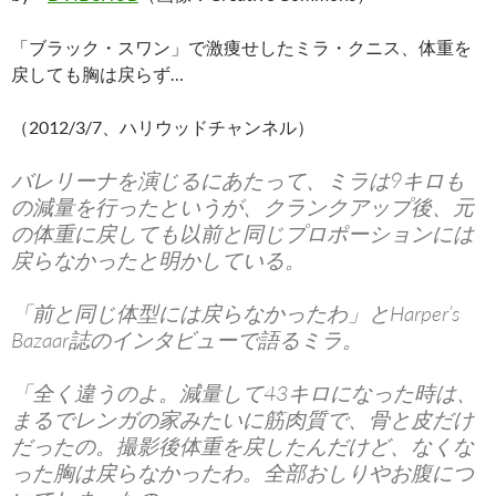
「ブラック・スワン」で激痩せしたミラ・クニス、体重を
戻しても胸は戻らず…
（2012/3/7、ハリウッドチャンネル）
バレリーナを演じるにあたって、ミラは9キロも
の減量を行ったというが、クランクアップ後、元
の体重に戻しても以前と同じプロポーションには
戻らなかったと明かしている。
「前と同じ体型には戻らなかったわ」とHarper’s
Bazaar誌のインタビューで語るミラ。
「全く違うのよ。減量して43キロになった時は、
まるでレンガの家みたいに筋肉質で、骨と皮だけ
だったの。撮影後体重を戻したんだけど、なくな
った胸は戻らなかったわ。全部おしりやお腹につ