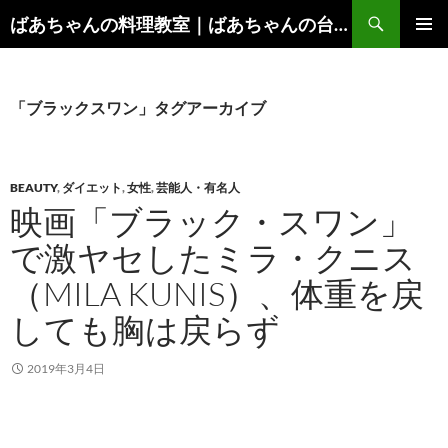
コ
検
ばあちゃんの料理教室｜ばあちゃんの台所から学ぶ、食と健康の知恵
ン
索
メインメ
テ
ニュー
ン
ツ
「ブラックスワン」タグアーカイブ
へ
ス
キ
BEAUTY
,
ダイエット
,
女性
,
芸能人・有名人
ッ
映画「ブラック・スワン」
プ
で激ヤセしたミラ・クニス
（MILA KUNIS）、体重を戻
しても胸は戻らず
2019年3月4日