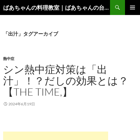
コ
検
ばあちゃんの料理教室｜ばあちゃんの台所から学ぶ、食と健康の知恵
ン
索
メインメ
テ
ニュー
ン
ツ
「出汁」タグアーカイブ
へ
ス
キ
熱中症
ッ
シン熱中症対策は「出
プ
汁」！？だしの効果とは？
【THE TIME,】
2024年6月19日