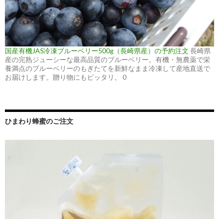
国産有機JAS冷凍ブルーベリー500g（長崎県産）の予約注文
長崎県
産の完熟ジューシーな最高品質のブルーベリー。有機・無農薬で栄
養満点のブルーベリーのもぎたてを新鮮なまま冷凍して産地直送で
お届けします。贈り物にもピッタリ。 0
ひまわり蜂蜜のご注文