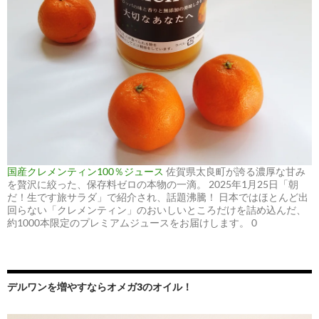
国産クレメンティン100％ジュース
佐賀県太良町が誇る濃厚な甘み
を贅沢に絞った、保存料ゼロの本物の一滴。 2025年1月25日「朝
だ！生です旅サラダ」で紹介され、話題沸騰！ 日本ではほとんど出
回らない「クレメンティン」のおいしいところだけを詰め込んだ、
約1000本限定のプレミアムジュースをお届けします。 0
デルワンを増やすならオメガ3のオイル！