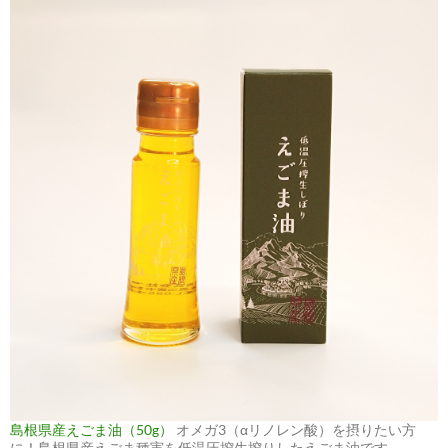
島根県産えごま油（50g）
オメガ3（αリノレン酸）を摂りたい方
に！島根県産えごま種実を低温圧搾生搾りしたえごま油です。