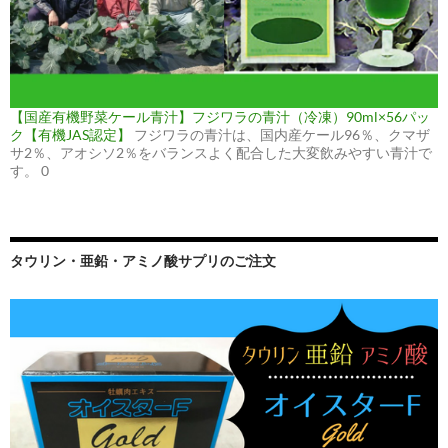
【国産有機野菜ケール青汁】フジワラの青汁（冷凍）90ml×56パッ
ク【有機JAS認定】
フジワラの青汁は、国内産ケール96％、クマザ
サ2％、アオシソ2％をバランスよく配合した大変飲みやすい青汁で
す。 0
タウリン・亜鉛・アミノ酸サプリのご注文