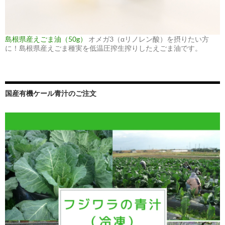
島根県産えごま油（50g）
オメガ3（αリノレン酸）を摂りたい方
に！島根県産えごま種実を低温圧搾生搾りしたえごま油です。
国産有機ケール青汁のご注文