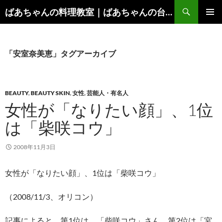
コ
検
ばあちゃんの料理教室｜ばあちゃんの台所から学ぶ、食と健康の知恵
ン
索
メインメ
テ
ニュー
ン
ツ
「安室奈美恵」タグアーカイブ
へ
ス
キ
BEAUTY
,
BEAUTY SKIN
,
女性
,
芸能人・有名人
ッ
女性が「なりたい顔」、1位
プ
は「柴咲コウ」
2008年11月3日
女性が「なりたい顔」、1位は「柴咲コウ」
（2008/11/3、オリコン）
記事によると、第1位は、「柴咲コウ」さん、第2位は「宮