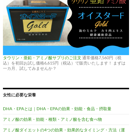
タウリン・亜鉛・アミノ酸サプリのご注文
通常価格7,560円（税
込）を初回お試し価格6,615円（税込）で販売いたします！ まずは
一カ月、試してみませんか？
女性に必要な栄養
DHA・EPAとは｜DHA・EPAの効果・効能・食品・摂取量
アミノ酸の効果・効能・種類・アミノ酸を含む食べ物
アミノ酸ダイエットの4つの効果・効果的なタイミング・方法（運