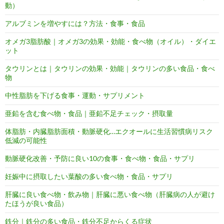
動）
アルブミンを増やすには？方法・食事・食品
オメガ3脂肪酸｜オメガ3の効果・効能・食べ物（オイル）・ダイエ
ット
タウリンとは｜タウリンの効果・効能｜タウリンの多い食品・食べ
物
中性脂肪を下げる食事・運動・サプリメント
亜鉛を含む食べ物・食品｜亜鉛不足チェック・摂取量
体脂肪・内臓脂肪面積・動脈硬化…エクオールに生活習慣病リスク
低減の可能性
動脈硬化改善・予防に良い10の食事・食べ物・食品・サプリ
妊娠中に摂取したい葉酸の多い食べ物・食品・サプリ
肝臓に良い食べ物・飲み物｜肝臓に悪い食べ物（肝臓病の人が避け
たほうが良い食品）
鉄分｜鉄分の多い食品・鉄分不足からくる症状