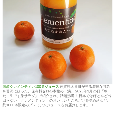
国産クレメンティン100％ジュース
佐賀県太良町が誇る濃厚な甘み
を贅沢に絞った、保存料ゼロの本物の一滴。 2025年1月25日「朝
だ！生です旅サラダ」で紹介され、話題沸騰！ 日本ではほとんど出
回らない「クレメンティン」のおいしいところだけを詰め込んだ、
約1000本限定のプレミアムジュースをお届けします。 0