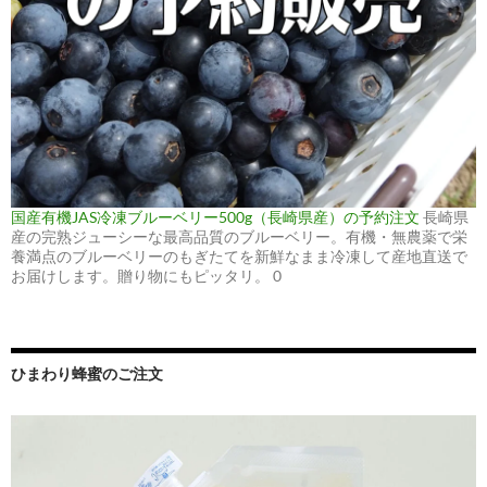
国産有機JAS冷凍ブルーベリー500g（長崎県産）の予約注文
長崎県
産の完熟ジューシーな最高品質のブルーベリー。有機・無農薬で栄
養満点のブルーベリーのもぎたてを新鮮なまま冷凍して産地直送で
お届けします。贈り物にもピッタリ。 0
ひまわり蜂蜜のご注文