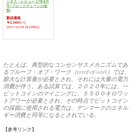
ジネス・レビュー 17年8月
号 (ブロックチェーンの衝
撃)
新品価格
￥2,060
から
(2017/12/28 18:02時点)
たとえば、典型的なコンセンサスメカニズムであ
るプルーフ・オブ・ワーク（proof-of-work）では、
膨大な計算量が必要とされ、それには大量の電力
消費が伴う。ある試算では、２０２０年には、一
ビットコインのマイニングに、５５００キロワッ
トアワーが必要とされ、その時点でビットコイン
の採掘に使用される電力は、デンマークのエネル
ギー消費と同等になるとされている。
【参考リンク】