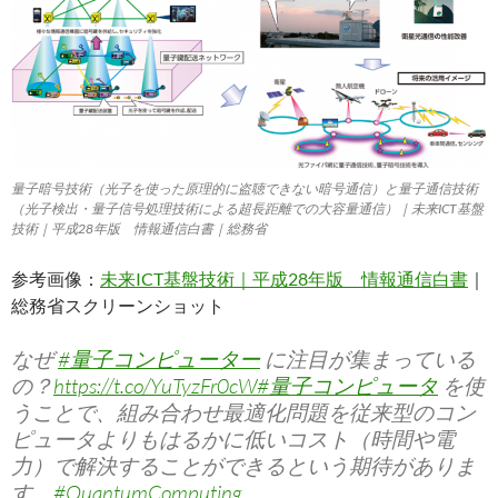
量子暗号技術（光子を使った原理的に盗聴できない暗号通信）と量子通信技術
（光子検出・量子信号処理技術による超長距離での大容量通信）｜未来ICT基盤
技術｜平成28年版 情報通信白書｜総務省
参考画像：
未来ICT基盤技術｜平成28年版 情報通信白書
｜
総務省スクリーンショット
なぜ
#量子コンピューター
に注目が集まっている
の？
https://t.co/YuTyzFr0cW
#量子コンピュータ
を使
うことで、組み合わせ最適化問題を従来型のコン
ピュータよりもはるかに低いコスト（時間や電
力）で解決することができるという期待がありま
す。
#QuantumComputing