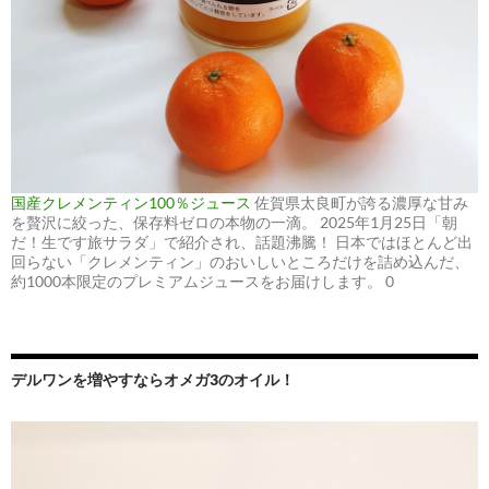
国産クレメンティン100％ジュース
佐賀県太良町が誇る濃厚な甘み
を贅沢に絞った、保存料ゼロの本物の一滴。 2025年1月25日「朝
だ！生です旅サラダ」で紹介され、話題沸騰！ 日本ではほとんど出
回らない「クレメンティン」のおいしいところだけを詰め込んだ、
約1000本限定のプレミアムジュースをお届けします。 0
デルワンを増やすならオメガ3のオイル！