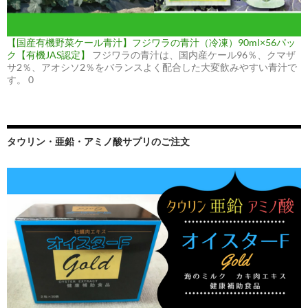
【国産有機野菜ケール青汁】フジワラの青汁（冷凍）90ml×56パッ
ク【有機JAS認定】
フジワラの青汁は、国内産ケール96％、クマザ
サ2％、アオシソ2％をバランスよく配合した大変飲みやすい青汁で
す。 0
タウリン・亜鉛・アミノ酸サプリのご注文