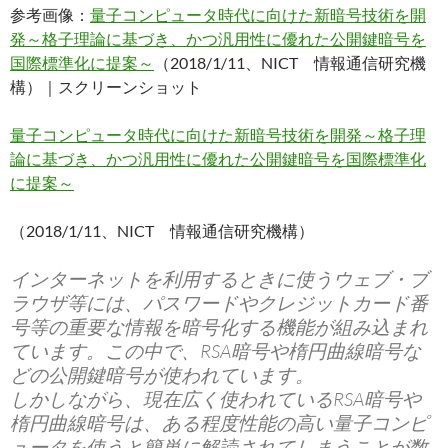
参考画像：
量子コンピュータ時代に向けた新暗号技術を開
発～格子理論に基づき、かつ汎用性に優れた公開鍵暗号を
国際標準化に提案～
（2018/1/11、NICT 情報通信研究機
構）｜スクリーンショット
量子コンピュータ時代に向けた新暗号技術を開発～格子理
論に基づき、かつ汎用性に優れた公開鍵暗号を国際標準化
に提案～
（2018/1/11、NICT 情報通信研究機構）
インターネットを利用するときに使うウェブ・ブ
ラウザ等には、パスワードやクレジットカード番
号等の重要な情報を暗号化する機能が組み込まれ
ています。この中で、RSA暗号や楕円曲線暗号な
どの公開鍵暗号が使われています。
しかしながら、現在広く使われているRSA暗号や
楕円曲線暗号は、ある程度性能の高い量子コンピ
ュータを使うと簡単に解読されてしまうことが数