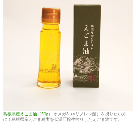
島根県産えごま油（50g）
オメガ3（αリノレン酸）を摂りたい方
に！島根県産えごま種実を低温圧搾生搾りしたえごま油です。