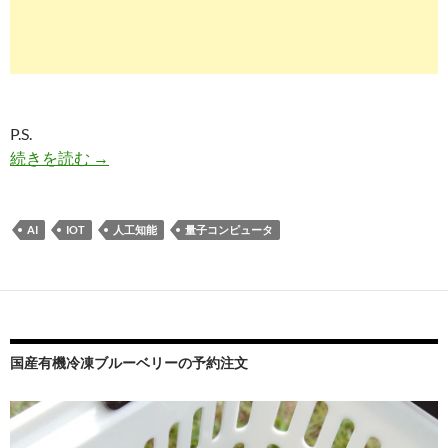
P.S.
なぜ量子コンピューターに注目が集まっているの
続きを読む
→
AI
IOT
人工知能
量子コンピュータ
国産有機冷凍ブルーベリーの予約注文