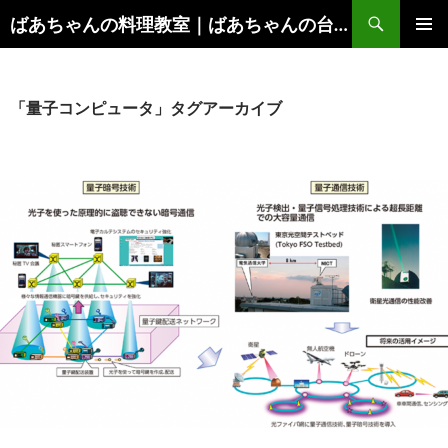
コ
検
ばあちゃんの料理教室｜ばあちゃんの台所から学ぶ、食と健康の知恵
ン
索
メインメ
テ
ニュー
ン
ツ
「量子コンピュータ」タグアーカイブ
へ
ス
キ
ッ
プ