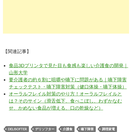
【関連記事】
食品3Dプリンタで見た目も食感も楽しい介護食の開発｜
山形大学
要介護者の約６割に咀嚼や嚥下に問題がある｜嚥下障害
チェックテスト・嚥下障害対策（健口体操・嚥下体操）
オーラルフレイル対策のやり方！オーラルフレイルと
は？そのサイン（滑舌低下、食べこぼし、わずかなむ
せ、かめない食品が増える、口の乾燥など）
DELISOFTER
デリソフター
介護食
嚥下障害
調理家電