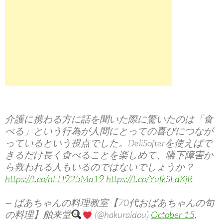
介護に携わる方に話を聞いた際に驚いたのは「食
べる」という行為が人間にとっての喜びにつなが
っているという視点でした。DeliSofterを使えばで
きるだけ長く食べることを楽しめて、嚥下障害か
ら救われる人もいるのではないでしょうか？
https://t.co/nEH925Ma19
https://t.co/YufkSFdXjR
— ばあちゃんの料理教室【70代おばあちゃんの旬
の料理】舶来堂
(@hakuraidou)
October 15,