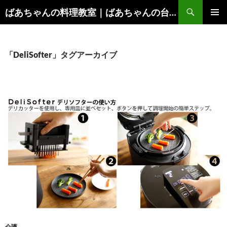
コ
検
ばあちゃんの料理教室｜ばあちゃんの台所から学ぶ、食と健康の知恵
ン
索
メインメ
テ
ニュー
ン
ツ
「DeliSofter」タグアーカイブ
へ
ス
キ
ッ
プ
介護