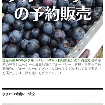
国産有機JAS冷凍ブルーベリー500g（長崎県産）の予約注文
長崎県
産の完熟ジューシーな最高品質のブルーベリー。有機・無農薬で栄
養満点のブルーベリーのもぎたてを新鮮なまま冷凍して産地直送で
お届けします。贈り物にもピッタリ。 0
ひまわり蜂蜜のご注文