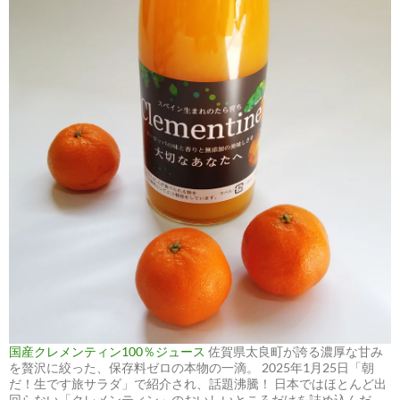
国産クレメンティン100％ジュース
佐賀県太良町が誇る濃厚な甘み
を贅沢に絞った、保存料ゼロの本物の一滴。 2025年1月25日「朝
だ！生です旅サラダ」で紹介され、話題沸騰！ 日本ではほとんど出
回らない「クレメンティン」のおいしいところだけを詰め込んだ、