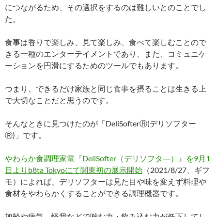
につながるため、その選択をするのは難しいとのことでし
た。
食事は香りで楽しみ、見て楽しみ、食べて楽しむことので
きる一種のエンターテイメントであり、また、コミュニケ
ーションを円滑にするためのツールでもあります。
つまり、できるだけ家族と同じ食事を摂ることは生きる上
で大切なことだと思うのです。
そんなときに見つけたのが「DeliSofterⓇ(デリソフター
Ⓡ)」です。
やわらか食調理家電『DeliSofter（デリソフタ―）』を9月1
日よりb8ta Tokyoにて関東初の展示開始
（2021/8/27、ギフ
モ）によれば、デリソフターは見た目や味を変えず料理や
食材をやわらかくすることができる調理機器です。
加齢や病気、怪我などで噛む力・飲み込む力が低下してし