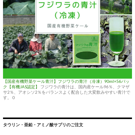
【国産有機野菜ケール青汁】フジワラの青汁（冷凍）90ml×56パッ
ク【有機JAS認定】
フジワラの青汁は、国内産ケール96％、クマザ
サ2％、アオシソ2％をバランスよく配合した大変飲みやすい青汁で
す。 0
タウリン・亜鉛・アミノ酸サプリのご注文