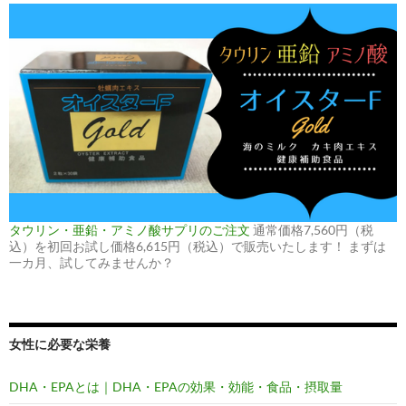
タウリン・亜鉛・アミノ酸サプリのご注文
通常価格7,560円（税
込）を初回お試し価格6,615円（税込）で販売いたします！ まずは
一カ月、試してみませんか？
女性に必要な栄養
DHA・EPAとは｜DHA・EPAの効果・効能・食品・摂取量