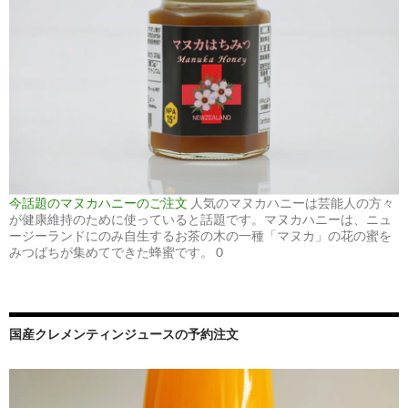
今話題のマヌカハニーのご注文
人気のマヌカハニーは芸能人の方々
が健康維持のために使っていると話題です。マヌカハニーは、ニュ
ージーランドにのみ自生するお茶の木の一種「マヌカ」の花の蜜を
みつばちが集めてできた蜂蜜です。 0
国産クレメンティンジュースの予約注文