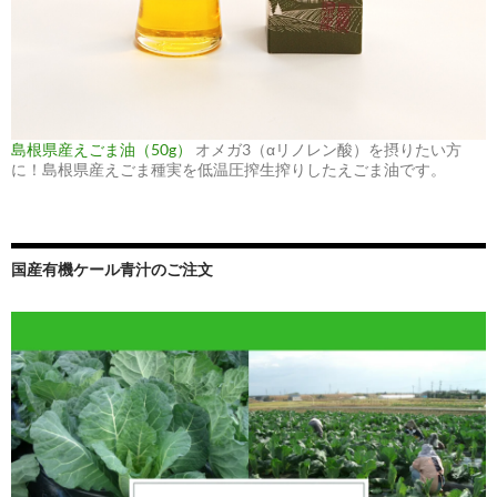
島根県産えごま油（50g）
オメガ3（αリノレン酸）を摂りたい方
に！島根県産えごま種実を低温圧搾生搾りしたえごま油です。
国産有機ケール青汁のご注文