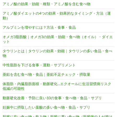
アミノ酸の効果・効能・種類・アミノ酸を含む食べ物
アミノ酸ダイエットの4つの効果・効果的なタイミング・方法（運
動）
アルブミンを増やすには？方法・食事・食品
オメガ3脂肪酸｜オメガ3の効果・効能・食べ物（オイル）・ダイエ
ット
タウリンとは｜タウリンの効果・効能｜タウリンの多い食品・食べ
物
中性脂肪を下げる食事・運動・サプリメント
亜鉛を含む食べ物・食品｜亜鉛不足チェック・摂取量
体脂肪・内臓脂肪面積・動脈硬化…エクオールに生活習慣病リスク
低減の可能性
動脈硬化改善・予防に良い10の食事・食べ物・食品・サプリ
妊娠中に摂取したい葉酸の多い食べ物・食品・サプリ
肝臓に良い食べ物・飲み物｜肝臓に悪い食べ物（肝臓病の人が避け