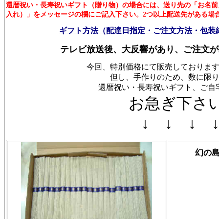
還暦祝い・長寿祝いギフト（贈り物）の場合には、送り先の「お名前
入れ）」をメッセージの欄にご記入下さい。2つ以上配送先がある場
ギフト方法（配達日指定・ご注文方法・包装
テレビ放送後、大反響があり、ご注文が
今回、特別価格にて販売しておりま
但し、手作りのため、数に限
還暦祝い・長寿祝いギフト、ご自
お急ぎ下さ
↓ ↓ ↓ 
幻の島