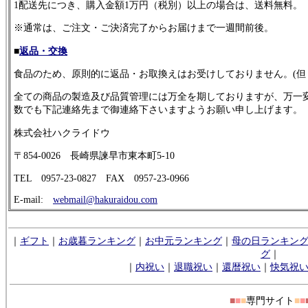
1配送先につき、購入金額1万円（税別）以上の場合は、送料無料。
※通常は、ご注文・ご決済完了からお届けまで一週間前後。
■
返品・交換
食品のため、原則的に返品・お取換えはお受けしておりません。(但
全ての商品の製造及び品質管理には万全を期しておりますが、万一
数でも下記連絡先まで御連絡下さいますようお願い申し上げます。
株式会社ハクライドウ
〒854-0026 長崎県諫早市東本町5-10
TEL 0957-23-0827 FAX 0957-23-0966
E-mail:
webmail@hakuraidou.com
｜
ギフト
｜
お歳暮ランキング
｜
お中元ランキング
｜
母の日ランキン
グ
｜
｜
内祝い
｜
退職祝い
｜
還暦祝い
｜
快気祝
■
■
■
専門サイト
■
■