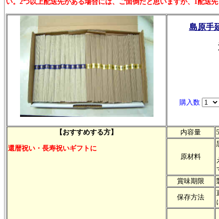
い。2つ以上配送先がある場合には、ご面倒だと思いますが、1配送
島原手
購入数
【おすすめする方】
内容量
還暦祝い・長寿祝いギフトに
原材料
賞味期限
保存方法