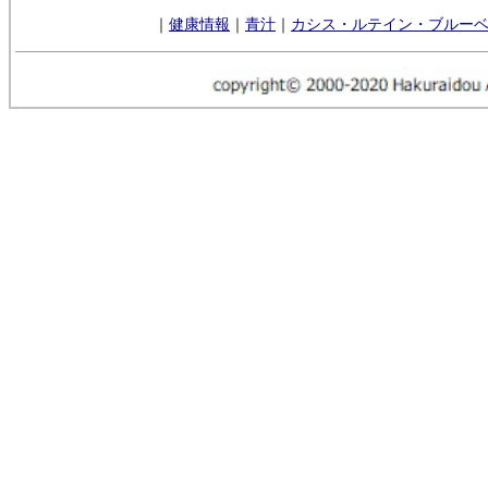
｜
健康情報
｜
青汁
｜
カシス・ルテイン・ブルー