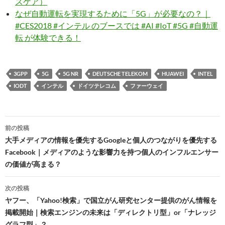
スケア）
なぜ自動運転を実現するために「5G」が必要なの？｜
#CES2018 #インテル のブースでは #AI #IoT #5G #自動運
転 が体験できる！
3GPP
5G
5G NR
DEUTSCHE TELEKOM
HUAWEI
INTEL
IODT
インテル
ドイツテレコム
ファーウェイ
投
前の投稿
稿
大手メディアの情報を優先するGoogleと個人のつながりを優先する
Facebook｜メディアのような影響力を持つ個人のインフルエンサー
ナ
の価値が高まる？
ビ
次の投稿
ゲ
ヤフー、「Yahoo!検索」で国立がん研究センター提供のがん情報を
ー
掲載開始｜検索エンジンの未来は「ディレクトリ型」or「ナレッジ
グラフ型」？