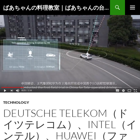
コ
検
ばあちゃんの料理教室｜ばあちゃんの台所から学ぶ、食と健康の知恵
ン
索
メインメ
テ
ニュー
ン
ツ
へ
ス
キ
ッ
プ
TECHNOLOGY
DEUTSCHE TELEKOM（ド
イツテレコム）、INTEL（イ
ンテル）、HUAWEI（ファ