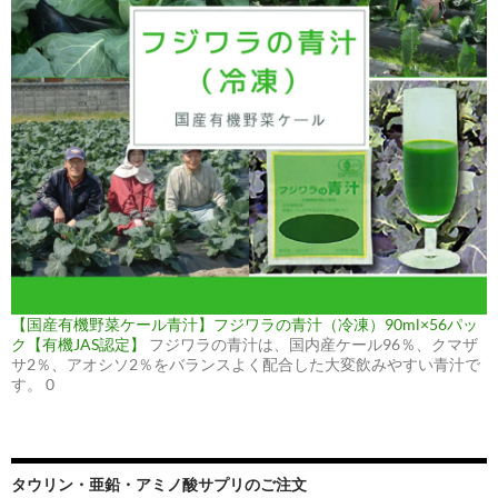
【国産有機野菜ケール青汁】フジワラの青汁（冷凍）90ml×56パッ
ク【有機JAS認定】
フジワラの青汁は、国内産ケール96％、クマザ
サ2％、アオシソ2％をバランスよく配合した大変飲みやすい青汁で
す。 0
タウリン・亜鉛・アミノ酸サプリのご注文