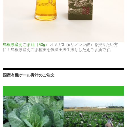
島根県産えごま油（50g）
オメガ3（αリノレン酸）を摂りたい方
に！島根県産えごま種実を低温圧搾生搾りしたえごま油です。
国産有機ケール青汁のご注文