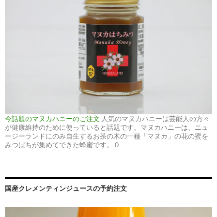
今話題のマヌカハニーのご注文
人気のマヌカハニーは芸能人の方々
が健康維持のために使っていると話題です。マヌカハニーは、ニュ
ージーランドにのみ自生するお茶の木の一種「マヌカ」の花の蜜を
みつばちが集めてできた蜂蜜です。 0
国産クレメンティンジュースの予約注文