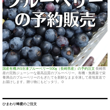
国産有機JAS冷凍ブルーベリー500g（長崎県産）の予約注文
長崎県
産の完熟ジューシーな最高品質のブルーベリー。有機・無農薬で栄
養満点のブルーベリーのもぎたてを新鮮なまま冷凍して産地直送で
お届けします。贈り物にもピッタリ。 0
ひまわり蜂蜜のご注文