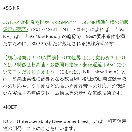
●5G NR
5G NR本格開発を開始へ-3GPPにて、5G NR標準仕様の初版
策定が完了-
（2017/12/21、NTTドコモ）によれば、「5G
NR」は、「5G New Radio」の略称で、5Gの要求条件を満
たすために、3GPPで新たに規定される無線方式です。
【初心者向け！5G入門編】5Gで世界はどう変わる？｜5G
とは？特徴は超高速・多数同時接続・超低遅延｜#5G につ
いてコレだけおさえよう！
によれば、NR（New Radio）と
は、超高速実現に必要となる数百MHz以上の広周波数帯域
への対応や、ミリ波などの高い周波数帯への対応、超低遅
延を実現する無線フレーム構成等の新たな無線技術です。
●IODT
IODT（Interoperability Development Test）とは、相互運用
性の開発テストのことをいいます。