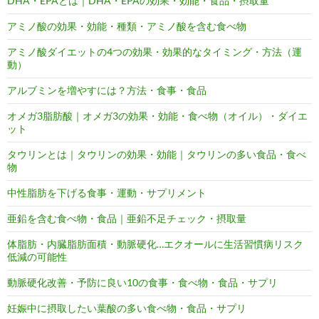
DHA・EPAとは｜DHA・EPAの効果・効能・食品・摂取量
アミノ酸の効果・効能・種類・アミノ酸を含む食べ物
アミノ酸ダイエットの4つの効果・効果的なタイミング・方法（運
動）
アルブミンを増やすには？方法・食事・食品
オメガ3脂肪酸｜オメガ3の効果・効能・食べ物（オイル）・ダイエ
ット
タウリンとは｜タウリンの効果・効能｜タウリンの多い食品・食べ
物
中性脂肪を下げる食事・運動・サプリメント
亜鉛を含む食べ物・食品｜亜鉛不足チェック・摂取量
体脂肪・内臓脂肪面積・動脈硬化…エクオールに生活習慣病リスク
低減の可能性
動脈硬化改善・予防に良い10の食事・食べ物・食品・サプリ
妊娠中に摂取したい葉酸の多い食べ物・食品・サプリ