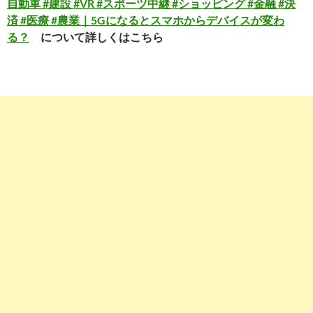
自動車 #建設 #VR #スポーツ中継 #ショッピング #金融 #決
済 #医療 #農業｜5Gになるとスマホからデバイスが変わ
る？
について詳しくはこちら