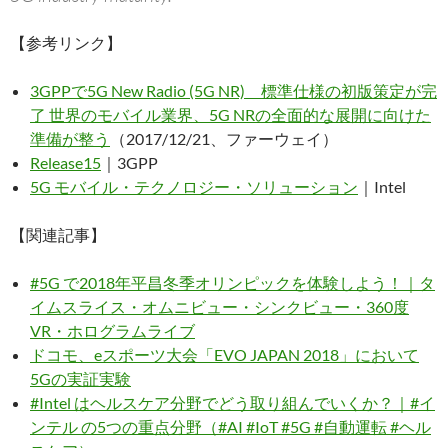
【参考リンク】
3GPPで5G New Radio (5G NR) 標準仕様の初版策定が完
了 世界のモバイル業界、5G NRの全面的な展開に向けた
準備が整う
（2017/12/21、ファーウェイ）
Release15
｜3GPP
5G モバイル・テクノロジー・ソリューション
｜Intel
【関連記事】
#5G で2018年平昌冬季オリンピックを体験しよう！｜タ
イムスライス・オムニビュー・シンクビュー・360度
VR・ホログラムライブ
ドコモ、eスポーツ大会「EVO JAPAN 2018」において
5Gの実証実験
#Intel はヘルスケア分野でどう取り組んでいくか？｜#イ
ンテル の5つの重点分野（#AI #IoT #5G #自動運転 #ヘル