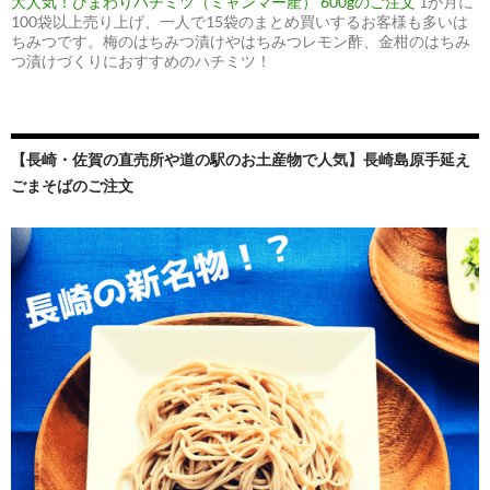
大人気！ひまわりハチミツ（ミャンマー産） 600gのご注文
1か月に
100袋以上売り上げ、一人で15袋のまとめ買いするお客様も多いは
ちみつです。梅のはちみつ漬けやはちみつレモン酢、金柑のはちみ
つ漬けづくりにおすすめのハチミツ！
【長崎・佐賀の直売所や道の駅のお土産物で人気】長崎島原手延え
ごまそばのご注文