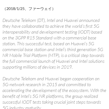
（2018/1/25、ファーウェイ）
Deutsche Telekom (DT), Intel and Huawei announced
they have collaborated to achieve the world’s first 5G
interoperability and development testing (IODT) based
on the 3GPP R15 Standard with a commercial base
station. This successful test, based on Huawei’s 5G
commercial base station and Intel’s third generation 5G
NR Mobile Trial Platform (MTP), is a critical step towards
the full commercial launch of Huawei and Intel solutions
supporting millions of devices in 2019.
Deutsche Telekom and Huawei began cooperation on
5G-network research in 2015 and committed to
accelerating the development of the ecosystem. With the
benefit of Intel’s 5G NR platforms, the group realized
successful IODT tests taking crucial joint steps towards
5G industry maturity.