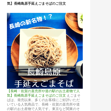
気】長崎島原手延えごまそばのご注文
【長崎・佐賀の直売所や道の駅のお土産物で人
気】長崎島原手延えごまそばのご注文
えごまそ
ばは、発売以来、多くのお客様にご好評いただ
いている人気商品で、長崎・佐賀の直売所や道
の駅のお土産物で人気です。東京など関東のそ