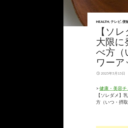
HEALTH
,
テレビ
,
便
【ソレ
大限に
べ方（
ワーア
2025年5月15日
>
健康・美容チ
【ソレダメ】乳
方（いつ・摂取