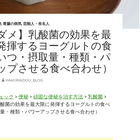
秘
,
胃腸の病気
,
芸能人・有名人
ダメ】乳酸菌の効果を最
発揮するヨーグルトの食
いつ・摂取量・種類・パ
ップさせる食べ合わせ）
HAKURAIDOU_BLOG
ェック
>
便秘
>
頑固な便秘を治す方法
>
乳酸菌
>
酸菌の効果を最大限に発揮するヨーグルトの食べ
量・種類・パワーアップさせる食べ合わせ）