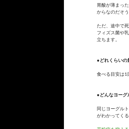
胃酸が薄まった
からなのだそう
ただ、途中で死
フィズス菌や乳
立ちます。
●どれくらいの
食べる目安は1日
●どんなヨーグ
同じヨーグルト
がわかってくる