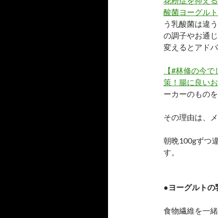
花粉症を抑える
酸菌ヨーグルト
う乳酸菌は違う
の調子やお通じ
変えるとアドバ
【#林修の今で
策！腸に良いお
ーカーのものを
その理由は、メ
朝晩100gず
す。
●ヨーグルトの
食物繊維を一緒