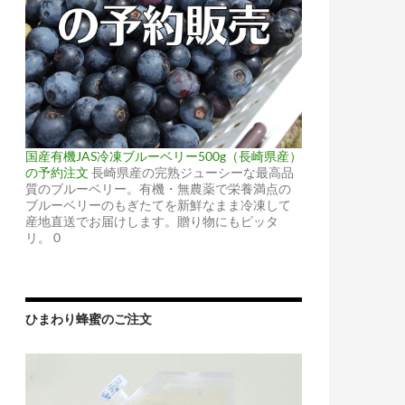
国産有機JAS冷凍ブルーベリー500g（長崎県産）
の予約注文
長崎県産の完熟ジューシーな最高品
質のブルーベリー。有機・無農薬で栄養満点の
ブルーベリーのもぎたてを新鮮なまま冷凍して
産地直送でお届けします。贈り物にもピッタ
リ。 0
ひまわり蜂蜜のご注文