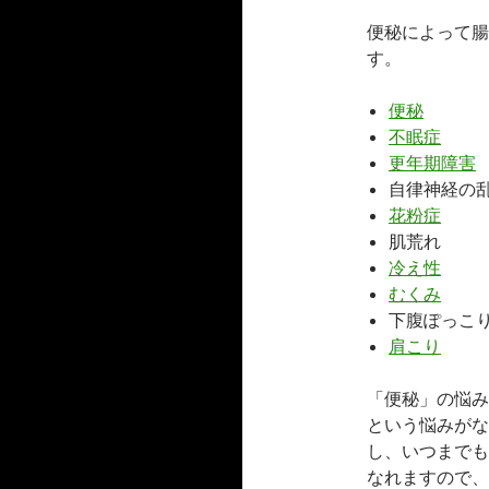
便秘によって腸
す。
便秘
不眠症
更年期障害
自律神経の
花粉症
肌荒れ
冷え性
むくみ
下腹ぽっこ
肩こり
「便秘」の悩み
という悩みがな
し、いつまでも
なれますので、