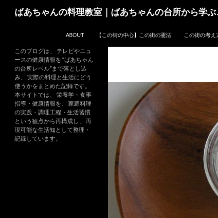
コ
検
ばあちゃんの料理教室｜ばあちゃんの台所から学ぶ
ン
索
テ
ABOUT
【この街の中心】この街の憲法
この街の考え
ン
ツ
このブログは、 テレビやニュ
ースの健康情報を “ばあちゃん
へ
の台所レベル”まで落とし込
ス
み、 実際の料理と生活にどう
キ
使うかをまとめた記録です。
本サイトでは、 栄養学・食事
ッ
指導・健康情報を、 家庭料理
プ
の実践・調理工程・生活習慣
という観点から再構成し、 再
現可能な生活知として整理・
記録しています。