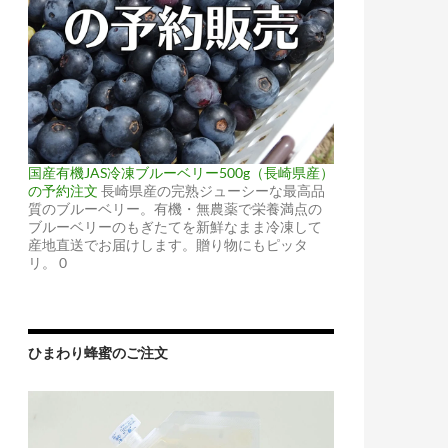
国産有機JAS冷凍ブルーベリー500g（長崎県産）
の予約注文
長崎県産の完熟ジューシーな最高品
質のブルーベリー。有機・無農薬で栄養満点の
ブルーベリーのもぎたてを新鮮なまま冷凍して
産地直送でお届けします。贈り物にもピッタ
リ。 0
ひまわり蜂蜜のご注文