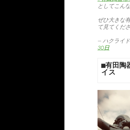
としてこん
ぜひ大きな
て見てくだ
— ハクライドウ
30日
■有田陶
イス