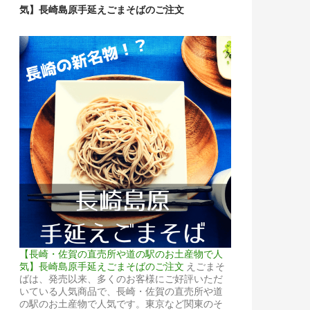
気】長崎島原手延えごまそばのご注文
【長崎・佐賀の直売所や道の駅のお土産物で人
気】長崎島原手延えごまそばのご注文
えごまそ
ばは、発売以来、多くのお客様にご好評いただ
いている人気商品で、長崎・佐賀の直売所や道
の駅のお土産物で人気です。東京など関東のそ