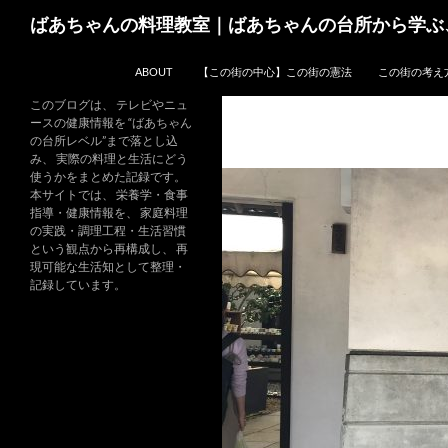
コ
検
ばあちゃんの料理教室｜ばあちゃんの台所から学ぶ
ン
索
テ
ABOUT
【この街の中心】この街の憲法
この街の考え
ン
ツ
このブログは、 テレビやニュ
ースの健康情報を “ばあちゃん
へ
の台所レベル”まで落とし込
ス
み、 実際の料理と生活にどう
キ
使うかをまとめた記録です。
本サイトでは、 栄養学・食事
ッ
指導・健康情報を、 家庭料理
プ
の実践・調理工程・生活習慣
という観点から再構成し、 再
現可能な生活知として整理・
記録しています。