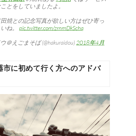
なことをしていましたよ。
有田焼との記念写真が欲しい方はぜひ寄っ
さいね。
pic.twitter.com/zrnmDkSchq
＠えごまそば (@hakuraidou)
2018年4月
器市に初めて行く方へのアドバ