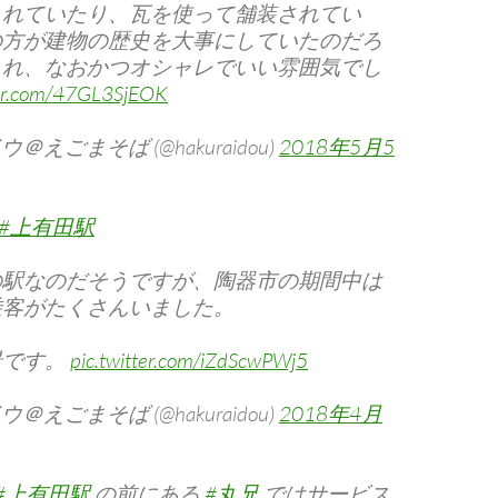
られていたり、瓦を使って舗装されてい
の方が建物の歴史を大事にしていたのだろ
られ、なおかつオシャレでいい雰囲気でし
ter.com/47GL3SjEOK
＠えごまそば (@hakuraidou)
2018年5月5
#上有田駅
の駅なのだそうですが、陶器市の期間中は
乗客がたくさんいました。
景です。
pic.twitter.com/iZdScwPWj5
＠えごまそば (@hakuraidou)
2018年4月
#上有田駅
の前にある
#丸兄
ではサービス