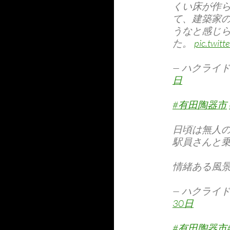
くい床が作
て、建築家
うなと感じ
た。
pic.twit
— ハクライドウ
日
#有田陶器市
日頃は無人
駅員さんと
情緒ある風
— ハクライドウ
30日
#有田陶器市