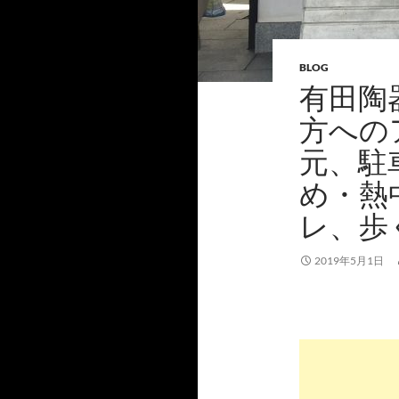
BLOG
有田陶
方への
元、駐
め・熱
レ、歩
2019年5月1日