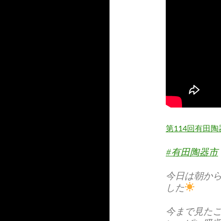
第114回有田陶
#有田陶器市
今日は朝か
した
今まで見た