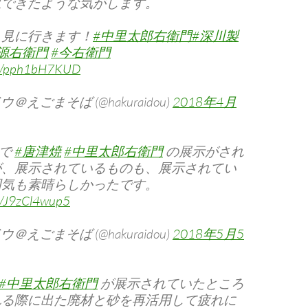
収できたような気がします。
り見に行きます！
#中里太郎右衛門
#深川製
#源右衛門
#今右衛門
com/pph1bH7KUD
＠えごまそば (@hakuraidou)
2018年4月
で
#唐津焼
#中里太郎右衛門
の展示がされ
が、展示されているものも、展示されてい
囲気も素晴らしかったです。
om/J9zCl4wup5
＠えごまそば (@hakuraidou)
2018年5月5
#中里太郎右衛門
が展示されていたところ
れる際に出た廃材と砂を再活用して疲れに