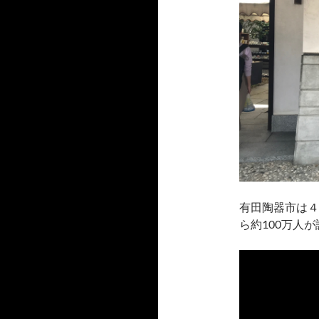
有田陶器市は４
ら約100万人