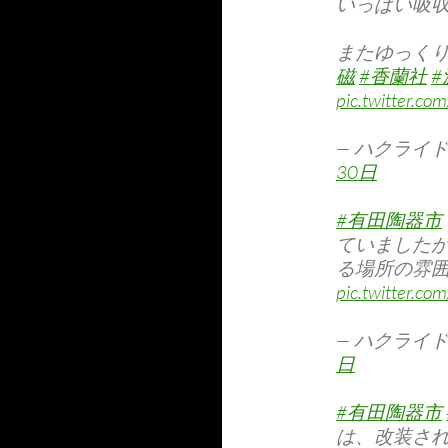
いっぱい吸
またゆっく
磁
#香蘭社
pic.twitter.
— ハクライドウ
30日
#有田陶器市
ていました
る場所の雰
pic.twitter.c
— ハクライドウ
日
#有田陶器市
は、改装さ