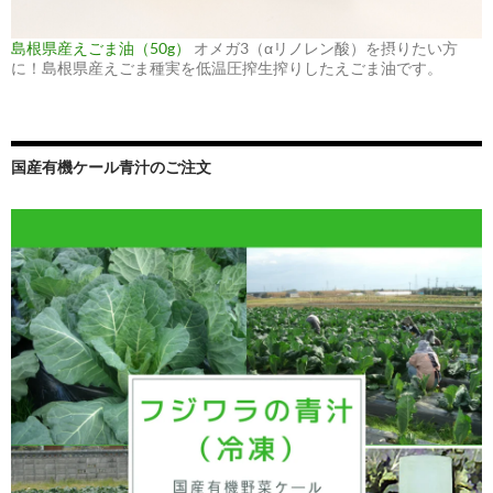
島根県産えごま油（50g）
オメガ3（αリノレン酸）を摂りたい方
に！島根県産えごま種実を低温圧搾生搾りしたえごま油です。
国産有機ケール青汁のご注文