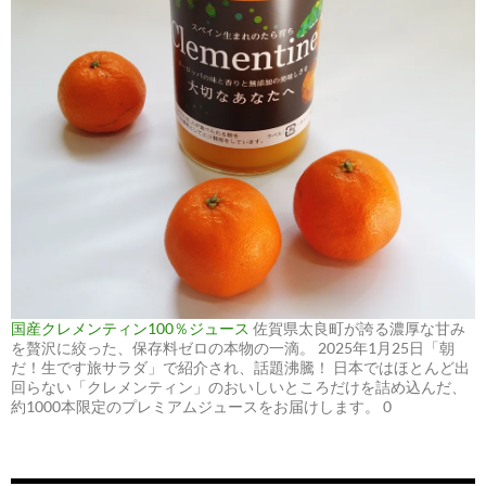
国産クレメンティン100％ジュース
佐賀県太良町が誇る濃厚な甘み
を贅沢に絞った、保存料ゼロの本物の一滴。 2025年1月25日「朝
だ！生です旅サラダ」で紹介され、話題沸騰！ 日本ではほとんど出
回らない「クレメンティン」のおいしいところだけを詰め込んだ、
約1000本限定のプレミアムジュースをお届けします。 0