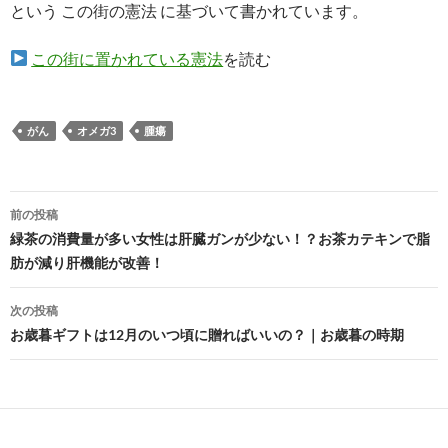
という この街の憲法 に基づいて書かれています。
この街に置かれている憲法
を読む
がん
オメガ3
腫瘍
投
前の投稿
稿
緑茶の消費量が多い女性は肝臓ガンが少ない！？お茶カテキンで脂
肪が減り肝機能が改善！
ナ
ビ
次の投稿
お歳暮ギフトは12月のいつ頃に贈ればいいの？｜お歳暮の時期
ゲ
ー
シ