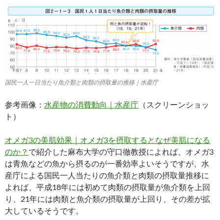
国民一人一日当たり魚介類と肉類の摂取量の推移｜水産庁
参考画像：
水産物の消費動向｜水産庁
（スクリーンショッ
ト）
オメガ3の美肌効果｜オメガ3を摂取するとなぜ美肌になる
のか？
で紹介した麻布大学の守口徹教授によれば、オメガ3
は青魚などの魚から摂るのが一番効率よいそうですが、水
産庁による国民一人当たりの魚介類と肉類の摂取量推移に
よれば、平成18年には初めて肉類の摂取量が魚介類を上回
り、21年には肉類と魚介類の摂取量が上回り、その差が拡
大しているそうです。