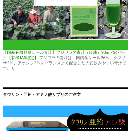
【国産有機野菜ケール青汁】フジワラの青汁（冷凍）90ml×56パッ
ク【有機JAS認定】
フジワラの青汁は、国内産ケール96％、クマザ
サ2％、アオシソ2％をバランスよく配合した大変飲みやすい青汁で
す。 0
タウリン・亜鉛・アミノ酸サプリのご注文