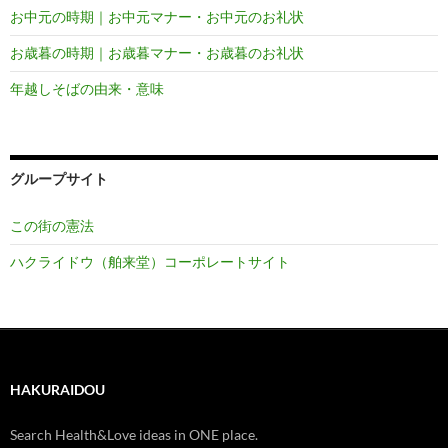
お中元の時期｜お中元マナー・お中元のお礼状
お歳暮の時期｜お歳暮マナー・お歳暮のお礼状
年越しそばの由来・意味
グループサイト
この街の憲法
ハクライドウ（舶来堂）コーポレートサイト
HAKURAIDOU
Search Health&Love ideas in ONE place.