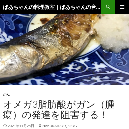
コ
検
ばあちゃんの料理教室｜ばあちゃんの台所から学ぶ、食と健康の知恵
ン
索
メインメ
テ
ニュー
ン
ツ
へ
ス
キ
ッ
プ
がん
オメガ3脂肪酸がガン（腫
瘍）の発達を阻害する！
2021年11月25日
HAKURAIDOU_BLOG