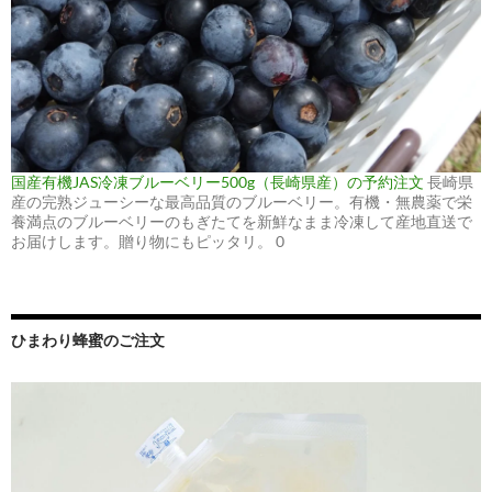
国産有機JAS冷凍ブルーベリー500g（長崎県産）の予約注文
長崎県
産の完熟ジューシーな最高品質のブルーベリー。有機・無農薬で栄
養満点のブルーベリーのもぎたてを新鮮なまま冷凍して産地直送で
お届けします。贈り物にもピッタリ。 0
ひまわり蜂蜜のご注文