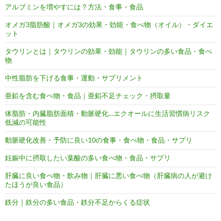
アルブミンを増やすには？方法・食事・食品
オメガ3脂肪酸｜オメガ3の効果・効能・食べ物（オイル）・ダイエ
ット
タウリンとは｜タウリンの効果・効能｜タウリンの多い食品・食べ
物
中性脂肪を下げる食事・運動・サプリメント
亜鉛を含む食べ物・食品｜亜鉛不足チェック・摂取量
体脂肪・内臓脂肪面積・動脈硬化…エクオールに生活習慣病リスク
低減の可能性
動脈硬化改善・予防に良い10の食事・食べ物・食品・サプリ
妊娠中に摂取したい葉酸の多い食べ物・食品・サプリ
肝臓に良い食べ物・飲み物｜肝臓に悪い食べ物（肝臓病の人が避け
たほうが良い食品）
鉄分｜鉄分の多い食品・鉄分不足からくる症状