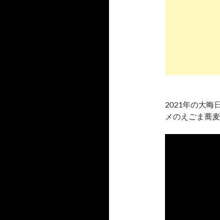
2021年の大
メのえごま蕎麦