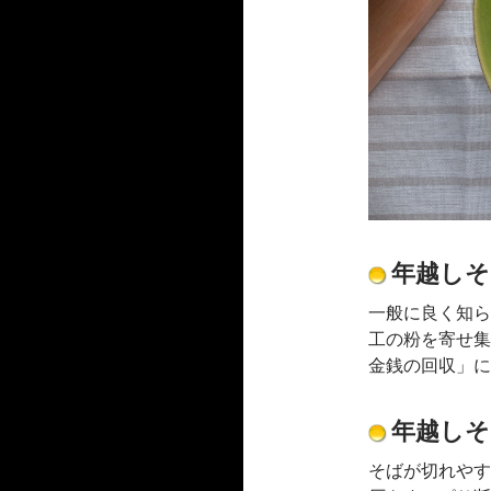
年越しそ
一般に良く知ら
工の粉を寄せ集
金銭の回収」に
年越しそ
そばが切れやす