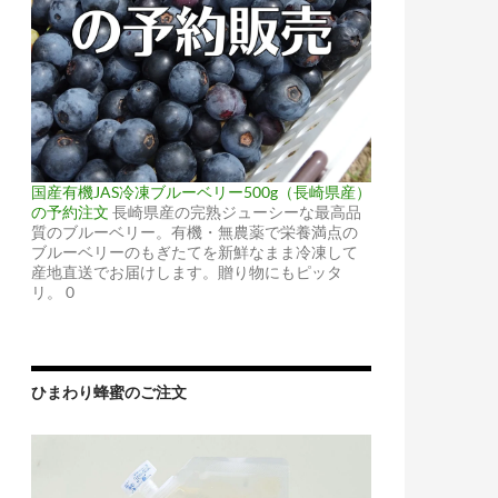
国産有機JAS冷凍ブルーベリー500g（長崎県産）
の予約注文
長崎県産の完熟ジューシーな最高品
質のブルーベリー。有機・無農薬で栄養満点の
ブルーベリーのもぎたてを新鮮なまま冷凍して
産地直送でお届けします。贈り物にもピッタ
リ。 0
ひまわり蜂蜜のご注文