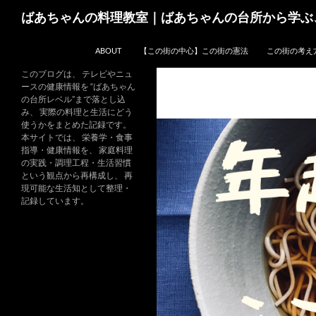
コ
検
ばあちゃんの料理教室｜ばあちゃんの台所から学ぶ
ン
索
テ
ABOUT
【この街の中心】この街の憲法
この街の考え
ン
ツ
このブログは、 テレビやニュ
ースの健康情報を “ばあちゃん
へ
の台所レベル”まで落とし込
ス
み、 実際の料理と生活にどう
キ
使うかをまとめた記録です。
本サイトでは、 栄養学・食事
ッ
指導・健康情報を、 家庭料理
プ
の実践・調理工程・生活習慣
という観点から再構成し、 再
現可能な生活知として整理・
記録しています。