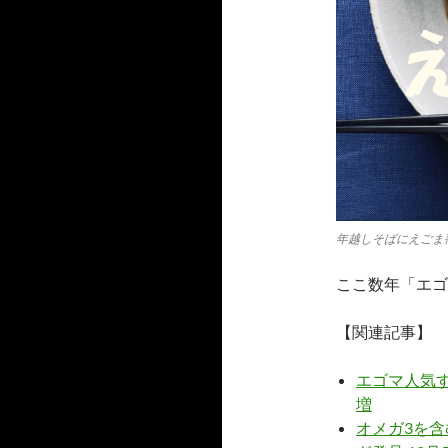
年越しそばにえごま
ここ数年「エゴ
【関連記事】
エゴマ人気
増
オメガ3を