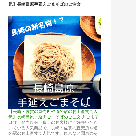
気】長崎島原手延えごまそばのご注文
【長崎・佐賀の直売所や道の駅のお土産物で人
気】長崎島原手延えごまそばのご注文
えごまそ
ばは、発売以来、多くのお客様にご好評いただ
いている人気商品で、長崎・佐賀の直売所や道
の駅のお土産物で人気です。東京など関東のそ