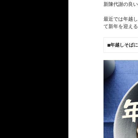
新陳代謝の良い
最近では年越し
て新年を迎える
■年越しそば