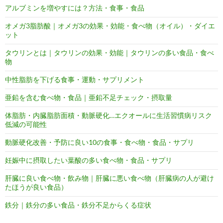
アルブミンを増やすには？方法・食事・食品
オメガ3脂肪酸｜オメガ3の効果・効能・食べ物（オイル）・ダイエ
ット
タウリンとは｜タウリンの効果・効能｜タウリンの多い食品・食べ
物
中性脂肪を下げる食事・運動・サプリメント
亜鉛を含む食べ物・食品｜亜鉛不足チェック・摂取量
体脂肪・内臓脂肪面積・動脈硬化…エクオールに生活習慣病リスク
低減の可能性
動脈硬化改善・予防に良い10の食事・食べ物・食品・サプリ
妊娠中に摂取したい葉酸の多い食べ物・食品・サプリ
肝臓に良い食べ物・飲み物｜肝臓に悪い食べ物（肝臓病の人が避け
たほうが良い食品）
鉄分｜鉄分の多い食品・鉄分不足からくる症状