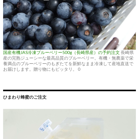
国産有機JAS冷凍ブルーベリー500g（長崎県産）の予約注文
長崎県
産の完熟ジューシーな最高品質のブルーベリー。有機・無農薬で栄
養満点のブルーベリーのもぎたてを新鮮なまま冷凍して産地直送で
お届けします。贈り物にもピッタリ。 0
ひまわり蜂蜜のご注文