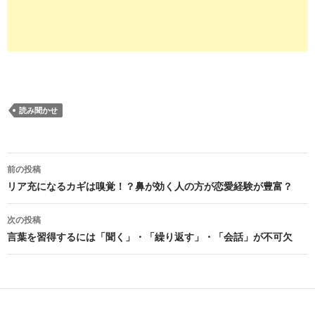
読み聞かせ
投
前の投稿
稿
リア充になるカギは嗅覚！？鼻が効く人の方が恋愛経験が豊富？
ナ
次の投稿
ビ
言葉を習得するには「聞く」・「繰り返す」・「会話」が不可欠
ゲ
ー
シ