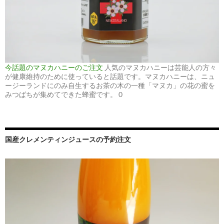
今話題のマヌカハニーのご注文
人気のマヌカハニーは芸能人の方々
が健康維持のために使っていると話題です。マヌカハニーは、ニュ
ージーランドにのみ自生するお茶の木の一種「マヌカ」の花の蜜を
みつばちが集めてできた蜂蜜です。 0
国産クレメンティンジュースの予約注文