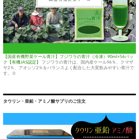
【国産有機野菜ケール青汁】フジワラの青汁（冷凍）90ml×56パッ
ク【有機JAS認定】
フジワラの青汁は、国内産ケール96％、クマザ
サ2％、アオシソ2％をバランスよく配合した大変飲みやすい青汁で
す。 0
タウリン・亜鉛・アミノ酸サプリのご注文