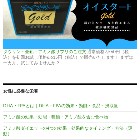
タウリン・亜鉛・アミノ酸サプリのご注文
通常価格7,560円（税
込）を初回お試し価格6,615円（税込）で販売いたします！ まずは
一カ月、試してみませんか？
女性に必要な栄養
DHA・EPAとは｜DHA・EPAの効果・効能・食品・摂取量
アミノ酸の効果・効能・種類・アミノ酸を含む食べ物
アミノ酸ダイエットの4つの効果・効果的なタイミング・方法（運
動）