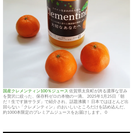
国産クレメンティン100％ジュース
佐賀県太良町が誇る濃厚な甘み
を贅沢に絞った、保存料ゼロの本物の一滴。 2025年1月25日「朝
だ！生です旅サラダ」で紹介され、話題沸騰！ 日本ではほとんど出
回らない「クレメンティン」のおいしいところだけを詰め込んだ、
約1000本限定のプレミアムジュースをお届けします。 0