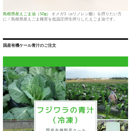
島根県産えごま油（50g）
オメガ3（αリノレン酸）を摂りたい方
に！島根県産えごま種実を低温圧搾生搾りしたえごま油です。
国産有機ケール青汁のご注文