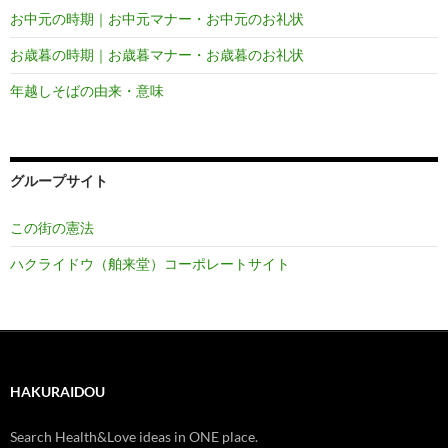
お中元の時期｜お中元マナー・お中元のお礼状
お歳暮の時期｜お歳暮マナー・お歳暮のお礼状
年越しそばの由来・意味
グループサイト
この街の憲法
ハクライドウ（舶来堂）コーポレートサイト
HAKURAIDOU
Search Health&Love ideas in ONE place.