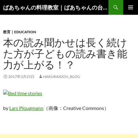
コ
検
ばあちゃんの料理教室｜ばあちゃんの台所から学ぶ、食と健康の知恵
ン
索
メインメ
テ
ニュー
ン
教育｜EDUCATION
ツ
本の読み聞かせは長く続け
へ
ス
た方が子どもの読み書き能
キ
力が上がる！？
ッ
プ
2017年3月25日
HAKURAIDOU_BLOG
by
Lars Plougmann
（画像：Creative Commons）