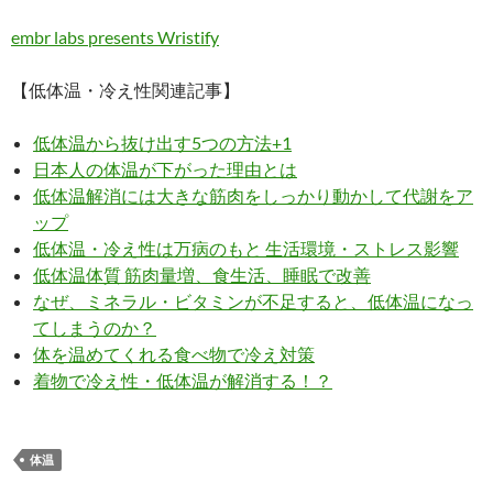
embr labs presents Wristify
【低体温・冷え性関連記事】
低体温から抜け出す5つの方法+1
日本人の体温が下がった理由とは
低体温解消には大きな筋肉をしっかり動かして代謝をア
ップ
低体温・冷え性は万病のもと 生活環境・ストレス影響
低体温体質 筋肉量増、食生活、睡眠で改善
なぜ、ミネラル・ビタミンが不足すると、低体温になっ
てしまうのか？
体を温めてくれる食べ物で冷え対策
着物で冷え性・低体温が解消する！？
体温