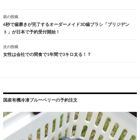
投
前の投稿
稿
6秒で歯磨きが完了するオーダーメイド3D歯ブラシ「ブリジデン
ト」が日本で予約受付開始！
ナ
ビ
次の投稿
女性は会社での間食で1年間で3キロ太る！？
ゲ
ー
シ
ョ
ン
国産有機冷凍ブルーベリーの予約注文