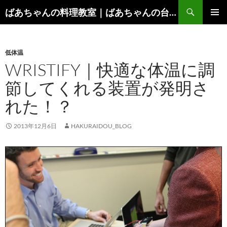
コ
検
ばあちゃんの料理教室｜ばあちゃんの台所から学ぶ、食と健康の知恵
ン
索
メインメ
テ
ニュー
ン
低体温
ツ
WRISTIFY｜快適な体温に調
へ
ス
節してくれる装置が発明さ
キ
れた！？
ッ
プ
2013年12月6日
HAKURAIDOU_BLOG