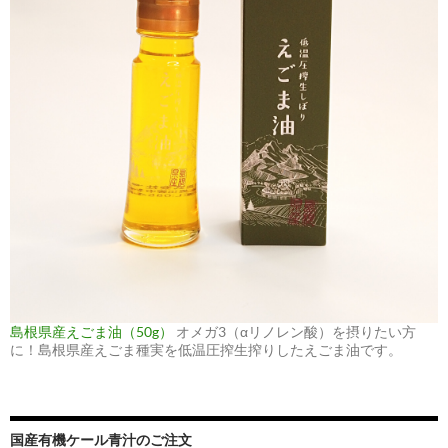
島根県産えごま油（50g）
オメガ3（αリノレン酸）を摂りたい方
に！島根県産えごま種実を低温圧搾生搾りしたえごま油です。
国産有機ケール青汁のご注文