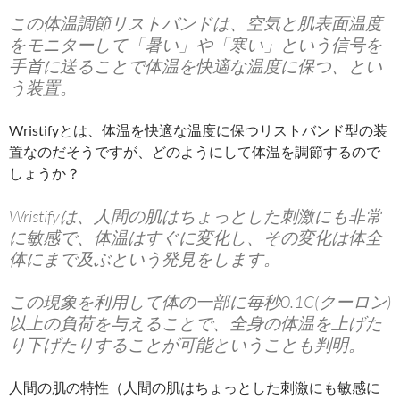
この体温調節リストバンドは、空気と肌表面温度
をモニターして「暑い」や「寒い」という信号を
手首に送ることで体温を快適な温度に保つ、とい
う装置。
Wristifyとは、体温を快適な温度に保つリストバンド型の装
置なのだそうですが、どのようにして体温を調節するので
しょうか？
Wristifyは、
人間の肌はちょっとした刺激にも非常
に敏感で、体温はすぐに変化し、その変化は体全
体にまで及ぶ
という発見をします。
この現象を利用して体の一部に毎秒0.1C(クーロン)
以上の負荷を与えることで、全身の体温を上げた
り下げたりすることが可能ということも判明。
人間の肌の特性（人間の肌はちょっとした刺激にも敏感に