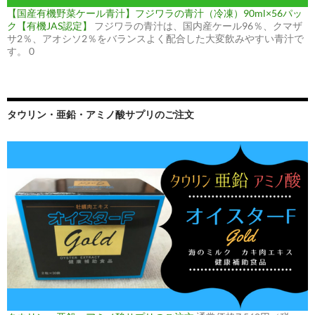
【国産有機野菜ケール青汁】フジワラの青汁（冷凍）90ml×56パッ
ク【有機JAS認定】
フジワラの青汁は、国内産ケール96％、クマザ
サ2％、アオシソ2％をバランスよく配合した大変飲みやすい青汁で
す。 0
タウリン・亜鉛・アミノ酸サプリのご注文