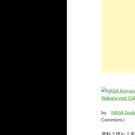
by
NASA Godda
Commons）
運動？慣れ？実