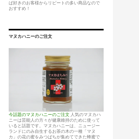
ば好きのお客様からリピートの多い商品なので
おすすめ！
マヌカハニーのご注文
今話題のマヌカハニーのご注文
人気のマヌカハ
ニーは芸能人の方々が健康維持のために使って
いると話題です。マヌカハニーは、ニュージー
ランドにのみ自生するお茶の木の一種「マヌ
カ」の花の蜜をみつばちが集めてできた蜂蜜で