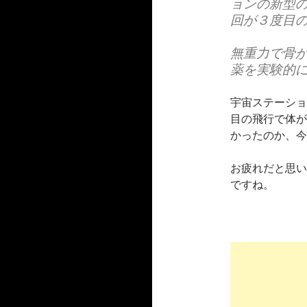
ョンの新型
回が３度目
無重力で骨
薬を実験的
宇宙ステーショ
目の飛行で体が
かったのか、今
お疲れだと思い
ですね。