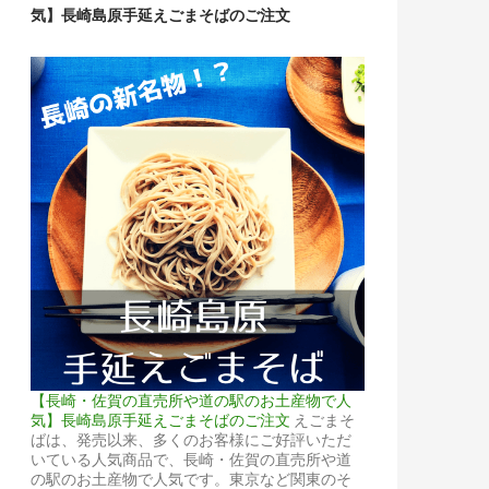
気】長崎島原手延えごまそばのご注文
【長崎・佐賀の直売所や道の駅のお土産物で人
気】長崎島原手延えごまそばのご注文
えごまそ
ばは、発売以来、多くのお客様にご好評いただ
いている人気商品で、長崎・佐賀の直売所や道
の駅のお土産物で人気です。東京など関東のそ