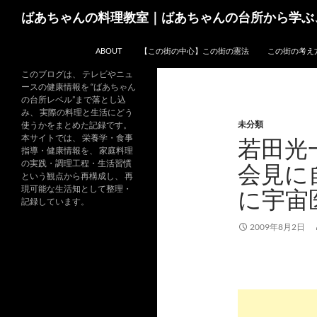
コ
検
ばあちゃんの料理教室｜ばあちゃんの台所から学ぶ
ン
索
テ
ABOUT
【この街の中心】この街の憲法
この街の考え
ン
ツ
このブログは、 テレビやニュ
ースの健康情報を “ばあちゃん
へ
の台所レベル”まで落とし込
ス
み、 実際の料理と生活にどう
未分類
キ
使うかをまとめた記録です。
本サイトでは、 栄養学・食事
若田光
ッ
指導・健康情報を、 家庭料理
プ
の実践・調理工程・生活習慣
会見に
という観点から再構成し、 再
現可能な生活知として整理・
に宇宙
記録しています。
2009年8月2日