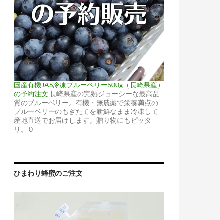
国産有機JAS冷凍ブルーベリー500g（長崎県産）
の予約注文
長崎県産の完熟ジューシーな最高品
質のブルーベリー。有機・無農薬で栄養満点の
ブルーベリーのもぎたてを新鮮なまま冷凍して
産地直送でお届けします。贈り物にもピッタ
リ。 0
ひまわり蜂蜜のご注文