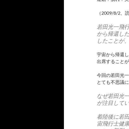
（2009/8/2
若田光一飛
から帰還し
したことが
宇宙から帰還し
出席することが
今回の若田光一
とても不思議に
なぜ若田光
が注目して
着陸後に若
宙飛行士健