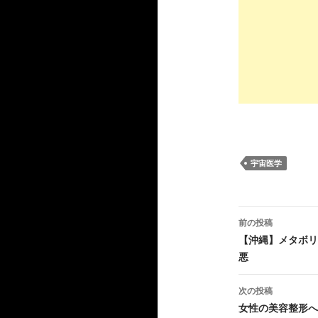
宇宙医学
投
前の投稿
稿
【沖縄】メタボリ
悪
ナ
ビ
次の投稿
女性の美容整形へ
ゲ