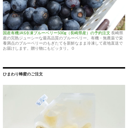
国産有機JAS冷凍ブルーベリー500g（長崎県産）の予約注文
長崎県
産の完熟ジューシーな最高品質のブルーベリー。有機・無農薬で栄
養満点のブルーベリーのもぎたてを新鮮なまま冷凍して産地直送で
お届けします。贈り物にもピッタリ。 0
ひまわり蜂蜜のご注文