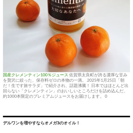
国産クレメンティン100％ジュース
佐賀県太良町が誇る濃厚な甘み
を贅沢に絞った、保存料ゼロの本物の一滴。 2025年1月25日「朝
だ！生です旅サラダ」で紹介され、話題沸騰！ 日本ではほとんど出
回らない「クレメンティン」のおいしいところだけを詰め込んだ、
約1000本限定のプレミアムジュースをお届けします。 0
デルワンを増やすならオメガ3のオイル！