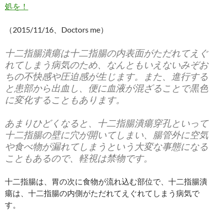
処を！
（2015/11/16、Doctors me）
十二指腸潰瘍は十二指腸の内表面がただれてえぐ
れてしまう病気のため、なんともいえないみぞお
ちの不快感や圧迫感が生じます。また、進行する
と患部から出血し、便に血液が混ざることで黒色
に変化することもあります。
あまりひどくなると、十二指腸潰瘍穿孔といって
十二指腸の壁に穴が開いてしまい、腸管外に空気
や食べ物が漏れてしまうという大変な事態になる
こともあるので、軽視は禁物です。
十二指腸は、胃の次に食物が流れ込む部位で、十二指腸潰
瘍は、十二指腸の内側がただれてえぐれてしまう病気で
す。