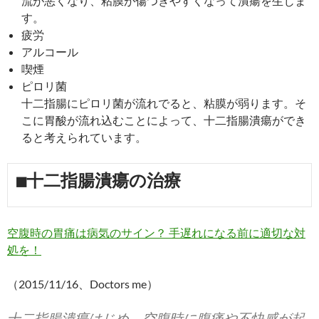
流が悪くなり、粘膜が傷つきやすくなって潰瘍を生じま
す。
疲労
アルコール
喫煙
ピロリ菌
十二指腸にピロリ菌が流れでると、粘膜が弱ります。そ
こに胃酸が流れ込むことによって、十二指腸潰瘍ができ
ると考えられています。
■十二指腸潰瘍の治療
空腹時の胃痛は病気のサイン？ 手遅れになる前に適切な対
処を！
（2015/11/16、Doctors me）
十二指腸潰瘍はじめ、空腹時に腹痛や不快感が起