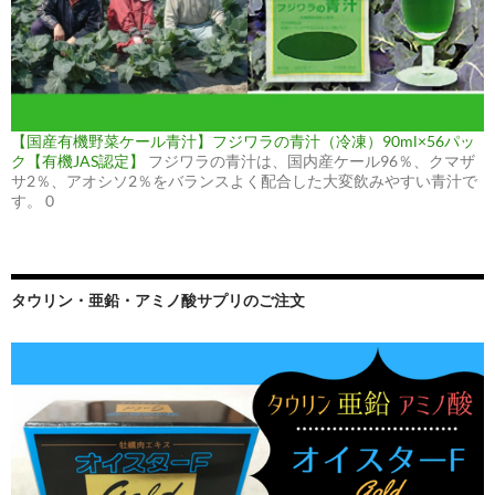
【国産有機野菜ケール青汁】フジワラの青汁（冷凍）90ml×56パッ
ク【有機JAS認定】
フジワラの青汁は、国内産ケール96％、クマザ
サ2％、アオシソ2％をバランスよく配合した大変飲みやすい青汁で
す。 0
タウリン・亜鉛・アミノ酸サプリのご注文