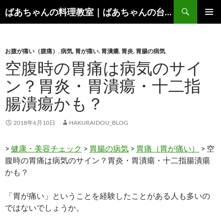
コ
検
ばあちゃんの料理教室｜ばあちゃんの台所から学ぶ、食と健康の知恵
ン
索
メインメ
テ
ニュー
ン
お腹が痛い（腹痛）
,
病気
,
胃が痛い
,
胃潰瘍
,
胃炎
,
胃腸の病気
ツ
空腹時の胃痛は病気のサイ
へ
ス
ン？胃炎・胃潰瘍・十二指
キ
腸潰瘍かも？
ッ
プ
2018年6月10日
HAKURAIDOU_BLOG
>
健康・美容チェック
>
胃腸の病気
>
胃痛（胃が痛い）
> 空
腹時の胃痛は病気のサイン？胃炎・胃潰瘍・十二指腸潰瘍
かも？
「胃が痛い」ということを経験したことがある人も多いの
ではないでしょうか。