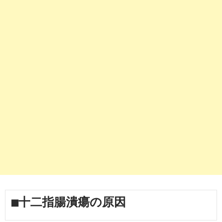
■十二指腸潰瘍の原因