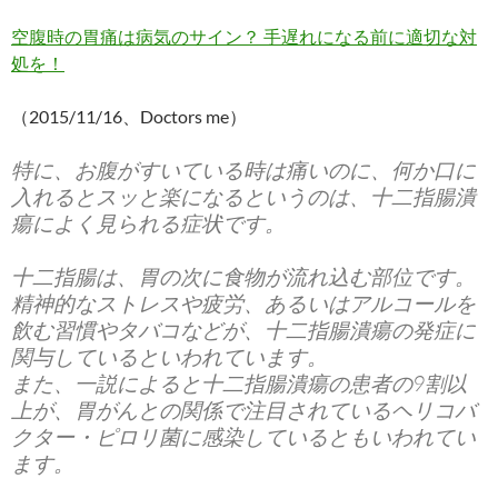
空腹時の胃痛は病気のサイン？ 手遅れになる前に適切な対
処を！
（2015/11/16、Doctors me）
特に、お腹がすいている時は痛いのに、何か口に
入れるとスッと楽になるというのは、十二指腸潰
瘍によく見られる症状です。
十二指腸は、胃の次に食物が流れ込む部位です。
精神的なストレスや疲労、あるいはアルコールを
飲む習慣やタバコなどが、十二指腸潰瘍の発症に
関与しているといわれています。
また、一説によると十二指腸潰瘍の患者の9割以
上が、胃がんとの関係で注目されているヘリコバ
クター・ピロリ菌に感染しているともいわれてい
ます。