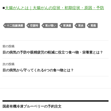
■
大腸がんとは｜大腸がんの症状・初期症状・原因・予防
十二指腸潰瘍
空腹時
胃が痛い
胃潰瘍
胃炎
胃痛
投
前の投稿
稿
目の病気の予防や眼精疲労の軽減に役立つ食べ物・栄養素とは？
ナ
次の投稿
ビ
目の病気から守ってくれる6つの食べ物とは？
ゲ
ー
シ
ョ
国産有機冷凍ブルーベリーの予約注文