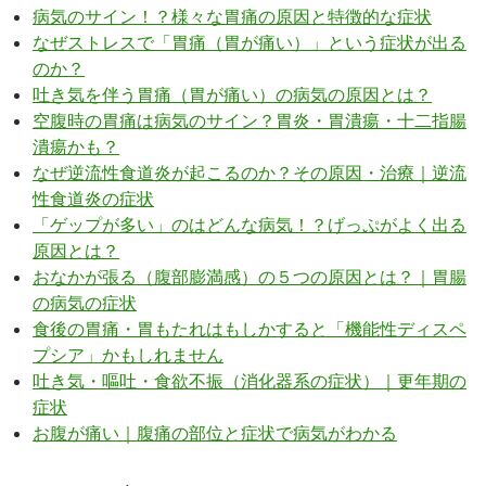
病気のサイン！？様々な胃痛の原因と特徴的な症状
なぜストレスで「胃痛（胃が痛い）」という症状が出る
のか？
吐き気を伴う胃痛（胃が痛い）の病気の原因とは？
空腹時の胃痛は病気のサイン？胃炎・胃潰瘍・十二指腸
潰瘍かも？
なぜ逆流性食道炎が起こるのか？その原因・治療｜逆流
性食道炎の症状
「ゲップが多い」のはどんな病気！？げっぷがよく出る
原因とは？
おなかが張る（腹部膨満感）の５つの原因とは？｜胃腸
の病気の症状
食後の胃痛・胃もたれはもしかすると「機能性ディスペ
プシア」かもしれません
吐き気・嘔吐・食欲不振（消化器系の症状）｜更年期の
症状
お腹が痛い｜腹痛の部位と症状で病気がわかる