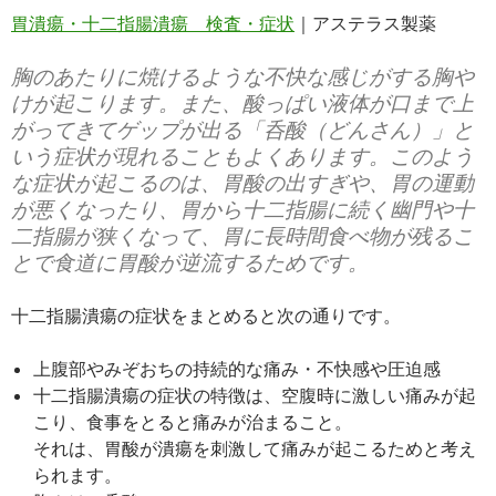
胃潰瘍・十二指腸潰瘍 検査・症状
｜アステラス製薬
胸のあたりに焼けるような不快な感じがする胸や
けが起こります。また、酸っぱい液体が口まで上
がってきてゲップが出る「呑酸（どんさん）」と
いう症状が現れることもよくあります。このよう
な症状が起こるのは、胃酸の出すぎや、胃の運動
が悪くなったり、胃から十二指腸に続く幽門や十
二指腸が狭くなって、胃に長時間食べ物が残るこ
とで食道に胃酸が逆流するためです。
十二指腸潰瘍の症状をまとめると次の通りです。
上腹部やみぞおちの持続的な痛み・不快感や圧迫感
十二指腸潰瘍の症状の特徴は、空腹時に激しい痛みが起
こり、食事をとると痛みが治まること。
それは、胃酸が潰瘍を刺激して痛みが起こるためと考え
られます。