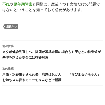
不妊
や
更年期障害
と同様に、産後うつも女性だけの問題で
はないということを知っておく必要があります。
産後うつ
投
前の投稿
稿
メタボ健診見直しへ、腹囲が基準未満の場合も血圧などの検査値が
基準を超えた場合には指導対象
ナ
ビ
次の投稿
声優・水谷優子さん死去 病気は乳がん 『ちびまる子ちゃん』
ゲ
お姉ちゃん役やミニーちゃんなどで活躍
ー
シ
ョ