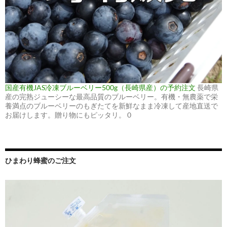
国産有機JAS冷凍ブルーベリー500g（長崎県産）の予約注文
長崎県
産の完熟ジューシーな最高品質のブルーベリー。有機・無農薬で栄
養満点のブルーベリーのもぎたてを新鮮なまま冷凍して産地直送で
お届けします。贈り物にもピッタリ。 0
ひまわり蜂蜜のご注文