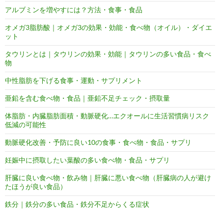
アルブミンを増やすには？方法・食事・食品
オメガ3脂肪酸｜オメガ3の効果・効能・食べ物（オイル）・ダイエ
ット
タウリンとは｜タウリンの効果・効能｜タウリンの多い食品・食べ
物
中性脂肪を下げる食事・運動・サプリメント
亜鉛を含む食べ物・食品｜亜鉛不足チェック・摂取量
体脂肪・内臓脂肪面積・動脈硬化…エクオールに生活習慣病リスク
低減の可能性
動脈硬化改善・予防に良い10の食事・食べ物・食品・サプリ
妊娠中に摂取したい葉酸の多い食べ物・食品・サプリ
肝臓に良い食べ物・飲み物｜肝臓に悪い食べ物（肝臓病の人が避け
たほうが良い食品）
鉄分｜鉄分の多い食品・鉄分不足からくる症状