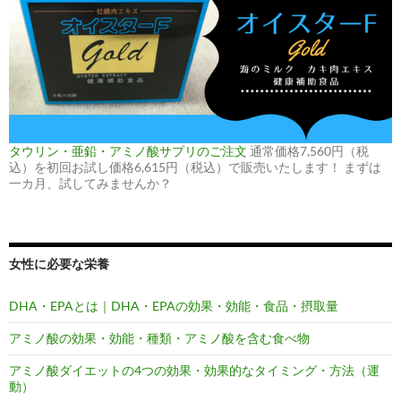
タウリン・亜鉛・アミノ酸サプリのご注文
通常価格7,560円（税
込）を初回お試し価格6,615円（税込）で販売いたします！ まずは
一カ月、試してみませんか？
女性に必要な栄養
DHA・EPAとは｜DHA・EPAの効果・効能・食品・摂取量
アミノ酸の効果・効能・種類・アミノ酸を含む食べ物
アミノ酸ダイエットの4つの効果・効果的なタイミング・方法（運
動）