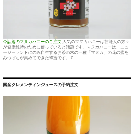
今話題のマヌカハニーのご注文
人気のマヌカハニーは芸能人の方々
が健康維持のために使っていると話題です。マヌカハニーは、ニュ
ージーランドにのみ自生するお茶の木の一種「マヌカ」の花の蜜を
みつばちが集めてできた蜂蜜です。 0
国産クレメンティンジュースの予約注文