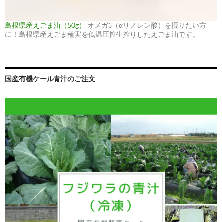
島根県産えごま油（50g）
オメガ3（αリノレン酸）を摂りたい方
に！島根県産えごま種実を低温圧搾生搾りしたえごま油です。
国産有機ケール青汁のご注文