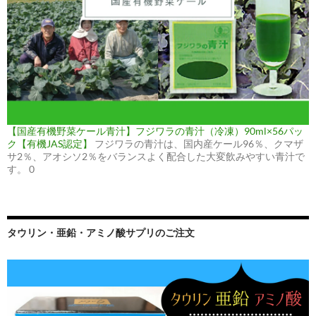
【国産有機野菜ケール青汁】フジワラの青汁（冷凍）90ml×56パッ
ク【有機JAS認定】
フジワラの青汁は、国内産ケール96％、クマザ
サ2％、アオシソ2％をバランスよく配合した大変飲みやすい青汁で
す。 0
タウリン・亜鉛・アミノ酸サプリのご注文