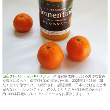
国産クレメンティン100％ジュース
佐賀県太良町が誇る濃厚な甘み
を贅沢に絞った、保存料ゼロの本物の一滴。 2025年1月25日「朝
だ！生です旅サラダ」で紹介され、話題沸騰！ 日本ではほとんど出
回らない「クレメンティン」のおいしいところだけを詰め込んだ、
約1000本限定のプレミアムジュースをお届けします。 0