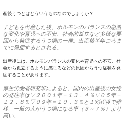
産後うつとはどういうものなのでしょうか？
子どもを出産した後、ホルモンのバランスの急激
な変化や育児への不安、社会的孤立など多様な要
因から発症するうつ病の一種。出産後半年ごろま
でに発症するとされる。
出産後には、ホルモンバランスの変化や育児への不安、社
会から孤立するように感じるなどの原因からうつ症状を発
症することがあります。
厚生労働省研究班によると、国内の出産後の女性
の発症率は▽２００１年＝１３．４％▽０５年＝
１２．８％▽０９年＝１０．３％と１割程度で推
移。一般の人がうつ病になる率（３～７％）より
高い。