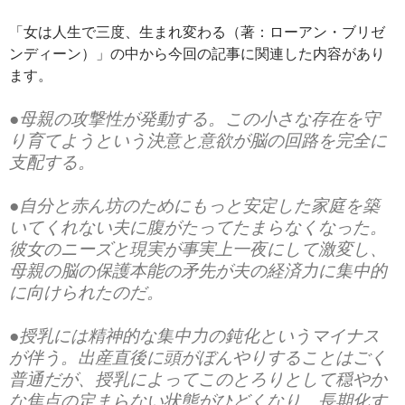
「女は人生で三度、生まれ変わる（著：ローアン・ブリゼ
ンディーン）」の中から今回の記事に関連した内容があり
ます。
●母親の攻撃性が発動する。この小さな存在を守
り育てようという決意と意欲が脳の回路を完全に
支配する。
●自分と赤ん坊のためにもっと安定した家庭を築
いてくれない夫に腹がたってたまらなくなった。
彼女のニーズと現実が事実上一夜にして激変し、
母親の脳の保護本能の矛先が夫の経済力に集中的
に向けられたのだ。
●授乳には精神的な集中力の鈍化というマイナス
が伴う。出産直後に頭がぼんやりすることはごく
普通だが、授乳によってこのとろりとして穏やか
な焦点の定まらない状態がひどくなり、長期化す