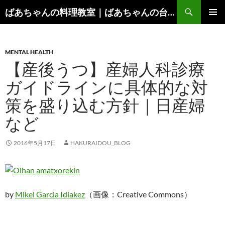
コ
検
ばあちゃんの料理教室｜ばあちゃんの台所から学ぶ、食と健康の知恵
ン
索
メインメ
テ
ニュー
ン
MENTAL HEALTH
ツ
【産後うつ】産婦人科診療
へ
ス
ガイドラインに具体的な対
キ
策を盛り込む方針｜日産婦
ッ
プ
など
2016年5月17日
HAKURAIDOU_BLOG
by
Mikel Garcia Idiakez
（画像：Creative Commons）