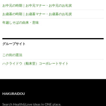
お中元の時期｜お中元マナー・お中元のお礼状
お歳暮の時期｜お歳暮マナー・お歳暮のお礼状
年越しそばの由来・意味
グループサイト
この街の憲法
ハクライドウ（舶来堂）コーポレートサイト
HAKURAIDOU
Search Health&Love ideas in ONE place.