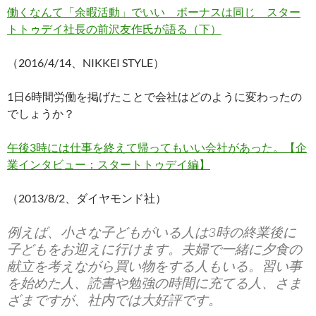
働くなんて「余暇活動」でいい ボーナスは同じ スター
トトゥデイ社長の前沢友作氏が語る（下）
（2016/4/14、NIKKEI STYLE）
1日6時間労働を掲げたことで会社はどのように変わったの
でしょうか？
午後3時には仕事を終えて帰ってもいい会社があった。【企
業インタビュー：スタートトゥデイ編】
（2013/8/2、ダイヤモンド社）
例えば、小さな子どもがいる人は3時の終業後に
子どもをお迎えに行けます。夫婦で一緒に夕食の
献立を考えながら買い物をする人もいる。習い事
を始めた人、読書や勉強の時間に充てる人、さま
ざまですが、社内では大好評です。