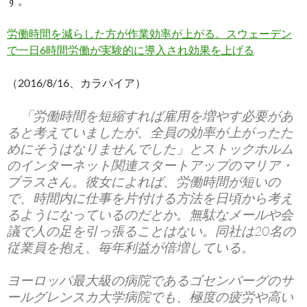
す。
労働時間を減らした方が作業効率が上がる。スウェーデン
で一日6時間労働が実験的に導入され効果を上げる
（2016/8/16、カラパイア）
「労働時間を短縮すれば雇用を増やす必要があ
ると考えていましたが、全員の効率が上がったた
めにそうはなりませんでした」とストックホルム
のインターネット関連スタートアップのマリア・
ブラスさん。彼女によれば、労働時間が短いの
で、時間内に仕事を片付ける方法を日頃から考え
るようになっているのだとか。無駄なメールや会
議で人の足を引っ張ることはない。同社は20名の
従業員を抱え、毎年利益が倍増している。
ヨーロッパ最大級の病院であるゴセンバーグのサ
ールグレンスカ大学病院でも、極度の疲労や高い