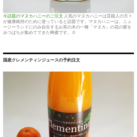
今話題のマヌカハニーのご注文
人気のマヌカハニーは芸能人の方々
が健康維持のために使っていると話題です。マヌカハニーは、ニュ
ージーランドにのみ自生するお茶の木の一種「マヌカ」の花の蜜を
みつばちが集めてできた蜂蜜です。 0
国産クレメンティンジュースの予約注文