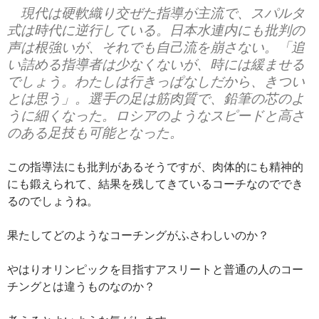
現代は硬軟織り交ぜた指導が主流で、スパルタ
式は時代に逆行している。日本水連内にも批判の
声は根強いが、それでも自己流を崩さない。「追
い詰める指導者は少なくないが、時には緩ませる
でしょう。わたしは行きっぱなしだから、きつい
とは思う」。選手の足は筋肉質で、鉛筆の芯のよ
うに細くなった。ロシアのようなスピードと高さ
のある足技も可能となった。
この指導法にも批判があるそうですが、肉体的にも精神的
にも鍛えられて、結果を残してきているコーチなのででき
るのでしょうね。
果たしてどのようなコーチングがふさわしいのか？
やはりオリンピックを目指すアスリートと普通の人のコー
チングとは違うものなのか？