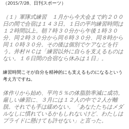
（2015/7/28、日刊スポーツ）
（１）軍隊式練習 １月から今大会まで約２００
日の間で合宿は１４３日。１日の平均練習時間は
１２時間以上。朝７時３０分から午後１時３０
分、同２時３０分から同６時３０分、同８時から
同１０時３０分。その後は個別でケアなどを行
う。井村ＨＣは「練習以外に自らを支えるものは
ない。１６日間の合宿なら休みは１日」。
練習時間こそが自分を精神的にも支えるものになるという
考え方ですね。
体作りから始め、平均５％の体脂肪率減に成功。
厳しい練習に、３月には１２人の中で２人が離
脱。それでも手は緩めない。「あなたたちはメダ
ルなしに慣れているかもしれないけど、わたしは
プライドに懸けても許せない」と言った。