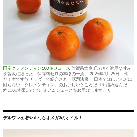
国産クレメンティン100％ジュース
佐賀県太良町が誇る濃厚な甘み
を贅沢に絞った、保存料ゼロの本物の一滴。 2025年1月25日「朝
だ！生です旅サラダ」で紹介され、話題沸騰！ 日本ではほとんど出
回らない「クレメンティン」のおいしいところだけを詰め込んだ、
約1000本限定のプレミアムジュースをお届けします。 0
デルワンを増やすならオメガ3のオイル！