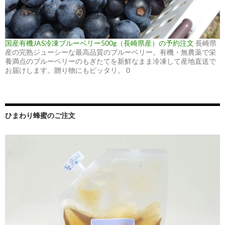
国産有機JAS冷凍ブルーベリー500g（長崎県産）の予約注文
長崎県
産の完熟ジューシーな最高品質のブルーベリー。有機・無農薬で栄
養満点のブルーベリーのもぎたてを新鮮なまま冷凍して産地直送で
お届けします。贈り物にもピッタリ。 0
ひまわり蜂蜜のご注文