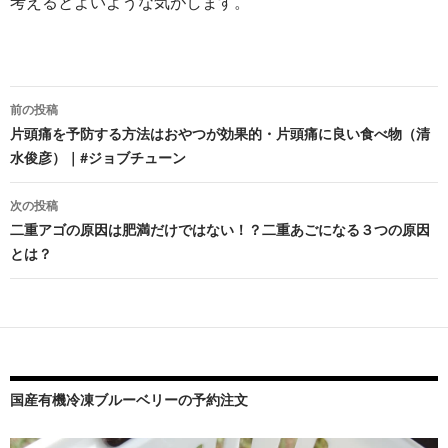
考えるとよいような気がします。
投
前の投稿
稿
片頭痛を予防する方法はおやつが効果的・片頭痛に良い食べ物（清
水俊彦）｜#ジョブチューン
ナ
ビ
次の投稿
二重アゴの原因は肥満だけではない！？二重あごになる３つの原因
ゲ
とは？
ー
シ
ョ
ン
国産有機冷凍ブルーベリーの予約注文