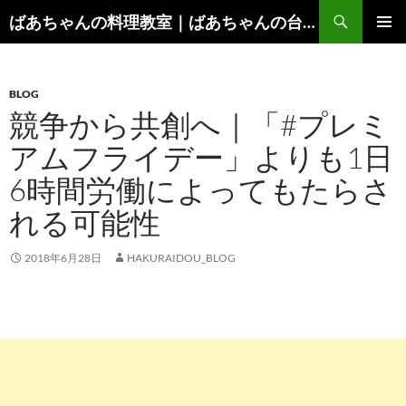
コ
検
ばあちゃんの料理教室｜ばあちゃんの台所から学ぶ、食と健康の知恵
ン
索
メインメ
テ
ニュー
ン
BLOG
ツ
競争から共創へ｜「#プレミ
へ
ス
アムフライデー」よりも1日
キ
6時間労働によってもたらさ
ッ
プ
れる可能性
2018年6月28日
HAKURAIDOU_BLOG