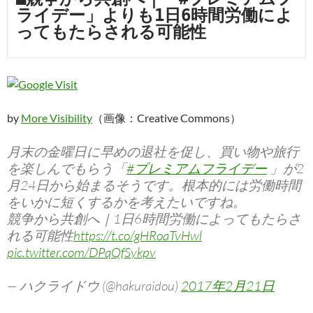
ライデー」よりも1日6時間労働によ
ってもたらされる可能性
by
More Visibility
（画像：Creative Commons）
月末の金曜日に早めの退社を促し、買い物や旅行
を楽しんでもらう「
#プレミアムフライデー
」が2
月24日から始まるそうです。根本的には労働時間
をいかに短くするかを考えたいですね。
競争から共創へ｜1日6時間労働によってもたらさ
れる可能性
https://t.co/gHRoaTvHwl
pic.twitter.com/DPqQfSykpv
— ハクライドウ (@hakuraidou)
2017年2月21日