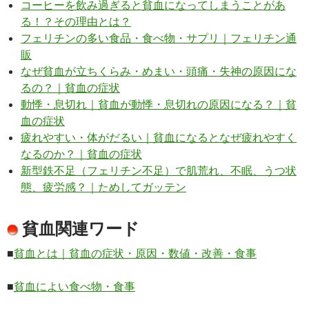
コーヒーを飲み過ぎると貧血になってしまうことがあ
る！？その理由とは？
フェリチンの多い食品・食べ物・サプリ｜フェリチン通
販
なぜ貧血が立ちくらみ・めまい・頭痛・失神の原因にな
るの？｜貧血の症状
動悸・息切れ｜貧血が動悸・息切れの原因になる？｜貧
血の症状
疲れやすい・体がだるい｜貧血になるとなぜ疲れやすく
なるのか？｜貧血の症状
新型鉄不足（フェリチン不足）で肌荒れ、不眠、うつ状
態、疲労感？｜ためしてガッテン
貧血関連ワード
■
貧血とは｜貧血の症状・原因・数値・改善・食事
■
貧血によい食べ物・食事