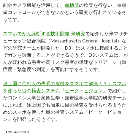
能やカメラ機能を活用して、
血糖値
の検査を行ない、血糖
値コントロールができないかという研究が行われているそ
うです。
スマホでがん診断する技術開発‐米研究
で紹介した米マサチ
ューセッツ総合病院（Massachusetts General Hospital）な
どの研究チームが開発した「D3」はスマホに接続すること
でガンを診断することができるそうで、D3システムは、が
んが疑われる患者や高リスク患者の迅速なトリアージ（重
症度・緊急度の判定）を可能にするそうです。
途上国に住む人の失明の危機をスマホで解決！？｜スマホ
を使った目の検査システム『ピーク・ビジョン』
で紹介し
たロンドン大学公衆衛生学・熱帯医学大学院の研究チーム
によれば、途上国でも簡単に目の検査を受けられるようた
めのスマホを使った目の検査システム『ピーク・ビジョ
ン』を開発したそうです。