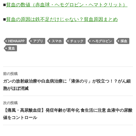
■
貧血の数値（赤血球・ヘモグロビン・ヘマトクリット）
■
貧血の原因は鉄不足だけじゃない？貧血原因まとめ
HEMAAPP
アプリ
スマホ
チェック
ヘモグロビン
採血
貧血
投
前の投稿
稿
ガンの放射線治療や白血病治療に「液体のり」が役立つ！？がん細
胞がほぼ消滅
ナ
ビ
次の投稿
【痛風・高尿酸血症】発症年齢が若年化 食生活に注意 血液中の尿酸
ゲ
値をコントロール
ー
シ