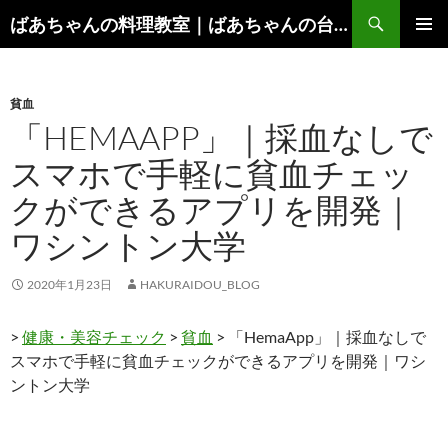
コ
検
ばあちゃんの料理教室｜ばあちゃんの台所から学ぶ、食と健康の知恵
ン
索
メインメ
テ
ニュー
ン
貧血
ツ
「HEMAAPP」｜採血なしで
へ
ス
スマホで手軽に貧血チェッ
キ
クができるアプリを開発｜
ッ
プ
ワシントン大学
2020年1月23日
HAKURAIDOU_BLOG
>
健康・美容チェック
>
貧血
> 「HemaApp」｜採血なしで
スマホで手軽に貧血チェックができるアプリを開発｜ワシ
ントン大学