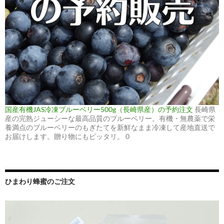
国産有機JAS冷凍ブルーベリー500g（長崎県産）の予約注文
長崎県
産の完熟ジューシーな最高品質のブルーベリー。有機・無農薬で栄
養満点のブルーベリーのもぎたてを新鮮なまま冷凍して産地直送で
お届けします。贈り物にもピッタリ。 0
ひまわり蜂蜜のご注文