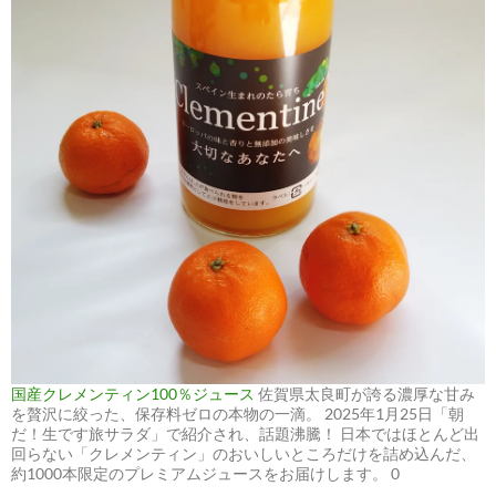
国産クレメンティン100％ジュース
佐賀県太良町が誇る濃厚な甘み
を贅沢に絞った、保存料ゼロの本物の一滴。 2025年1月25日「朝
だ！生です旅サラダ」で紹介され、話題沸騰！ 日本ではほとんど出
回らない「クレメンティン」のおいしいところだけを詰め込んだ、
約1000本限定のプレミアムジュースをお届けします。 0