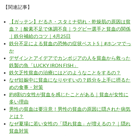
【関連記事】
【ガッテン】だるさ・スタミナ切れ・乾燥肌の原因は貧
血？｜酸素不足で体調不良｜ラグビー選手と貧血の関係
｜鉄分補給のコツ｜4月25日
鉄分不足による貧血の恐怖の症状ベスト5｜#ホンマでっ
か
デザインとアイデアでカンボジアの人を貧血から救った
鉄製の魚「LUCKY IRON FISH」
鉄欠乏性貧血の治療にはどのようなことをするの？
なぜ妊娠中に貧血になりやすいの？鉄分を上手に摂るた
めの食事・対策
約8割の女性が貧血を感じたことがある｜貧血が女性に
多い理由
男性の貧血は要注意！男性の貧血の原因に隠された病気
とは？
なぜ夏場に若い女性の「隠れ貧血」が増えるの？｜隠れ
貧血対策