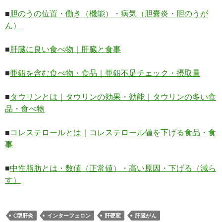
■
胆のうの位置・働き（機能）・病気（胆嚢炎・胆のうが
ん）
■
肝臓に良い食べ物｜肝臓と食事
■
亜鉛を含む食べ物・食品｜亜鉛不足チェック・摂取量
■
タウリンとは｜タウリンの効果・効能｜タウリンの多い食
品・食べ物
■
コレステロールとは｜コレステロール値を下げる食品・食
事
■
中性脂肪とは・数値（正常値）・高い原因・下げる（減ら
す）
C型肝炎
インターフェロン
肝硬変
肝臓がん