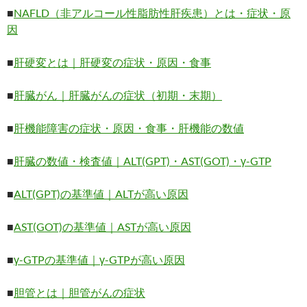
■
NAFLD（非アルコール性脂肪性肝疾患）とは・症状・原
因
■
肝硬変とは｜肝硬変の症状・原因・食事
■
肝臓がん｜肝臓がんの症状（初期・末期）
■
肝機能障害の症状・原因・食事・肝機能の数値
■
肝臓の数値・検査値｜ALT(GPT)・AST(GOT)・γ-GTP
■
ALT(GPT)の基準値｜ALTが高い原因
■
AST(GOT)の基準値｜ASTが高い原因
■
γ-GTPの基準値｜γ-GTPが高い原因
■
胆管とは｜胆管がんの症状