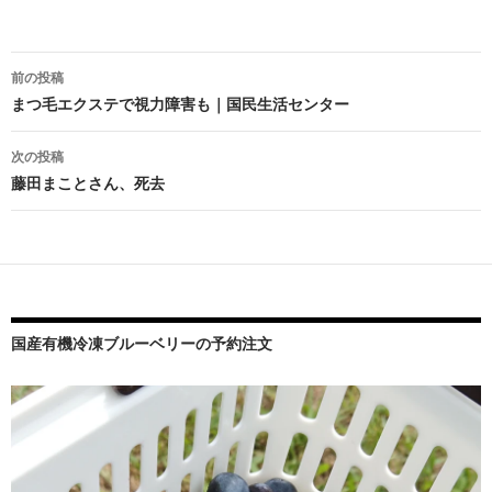
投
前の投稿
稿
まつ毛エクステで視力障害も｜国民生活センター
ナ
次の投稿
ビ
藤田まことさん、死去
ゲ
ー
シ
ョ
国産有機冷凍ブルーベリーの予約注文
ン