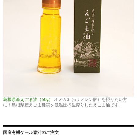
島根県産えごま油（50g）
オメガ3（αリノレン酸）を摂りたい方
に！島根県産えごま種実を低温圧搾生搾りしたえごま油です。
国産有機ケール青汁のご注文