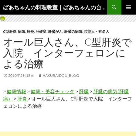
コ
検
ばあちゃんの料理教室｜ばあちゃんの台所から学ぶ、食と健康の知恵
ン
索
メインメ
テ
ニュー
ン
C型肝炎
,
病気
,
肝炎
,
肝硬変
,
肝臓がん
,
肝臓の病気
,
芸能人・有名人
ツ
オール巨人さん、C型肝炎で
へ
ス
入院 インターフェロンに
キ
よる治療
ッ
プ
2010年2月18日
HAKURAIDOU_BLOG
>
健康情報
>
健康・美容チェック
>
肝臓
>
肝臓の病気(肝臓
病）
>
肝炎
> オール巨人さん、C型肝炎で入院 インターフ
ェロンによる治療