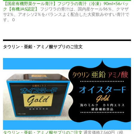
【国産有機野菜ケール青汁】フジワラの青汁（冷凍）90ml×56パッ
ク【有機JAS認定】
フジワラの青汁は、国内産ケール96％、クマザ
サ2％、アオシソ2％をバランスよく配合した大変飲みやすい青汁で
す。 0
タウリン・亜鉛・アミノ酸サプリのご注文
タウリン・亜鉛・アミノ酸サプリのご注文
通常価格7,560円（税