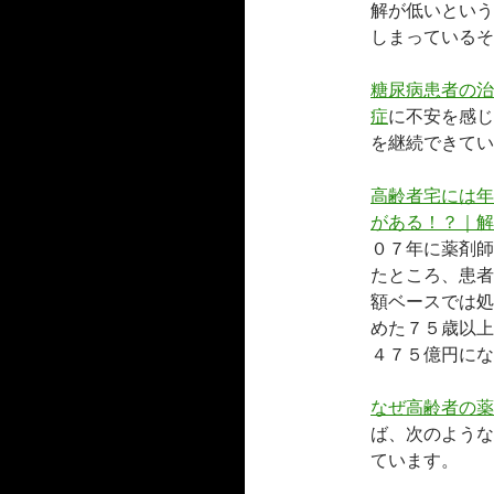
解が低いという
しまっているそ
糖尿病患者の治
症
に不安を感じ
を継続できてい
高齢者宅には年
がある！？｜解
０７年に薬剤師
たところ、患者
額ベースでは処
めた７５歳以上
４７５億円にな
なぜ高齢者の薬
ば、次のような
ています。