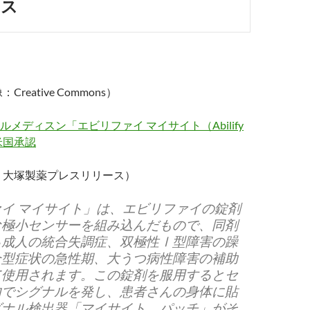
ウス
Creative Commons）
メディスン「エビリファイ マイサイト（Abilify
 米国承認
/14、大塚製薬プレスリリース）
イ マイサイト」は、エビリファイの錠剤
な極小センサーを組み込んだもので、同剤
る成人の統合失調症、双極性Ⅰ型障害の躁
合型症状の急性期、大うつ病性障害の補助
て使用されます。この錠剤を服用するとセ
内でシグナルを発し、患者さんの身体に貼
グナル検出器「マイサイト パッチ」がそ