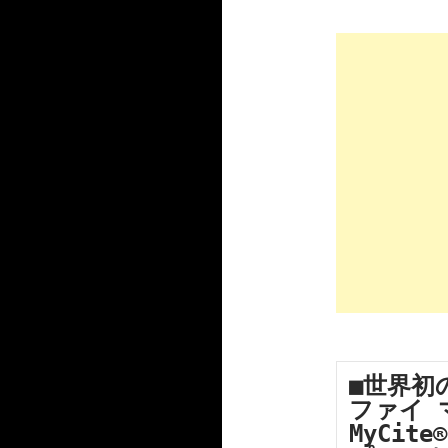
■世界初
ファイ マ
MyCit