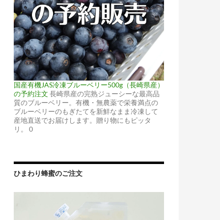
国産有機JAS冷凍ブルーベリー500g（長崎県産）
の予約注文
長崎県産の完熟ジューシーな最高品
質のブルーベリー。有機・無農薬で栄養満点の
ブルーベリーのもぎたてを新鮮なまま冷凍して
産地直送でお届けします。贈り物にもピッタ
リ。 0
ひまわり蜂蜜のご注文