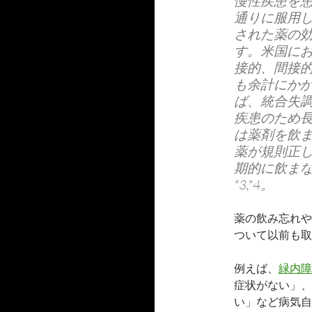
慢性疾患を患
通りに服用
された薬の
す。米国に
接的、間接的な
も余計にかか
ば、統合失
疾患のため
は薬剤を飲
薬が規則正
期的に飲ま
*3,*4。
薬の飲み忘れや
ついて以前も取
例えば、
緑内障
症状がない」、
い」など病気自