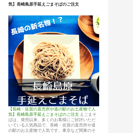
気】長崎島原手延えごまそばのご注文
【長崎・佐賀の直売所や道の駅のお土産物で人
気】長崎島原手延えごまそばのご注文
えごまそ
ばは、発売以来、多くのお客様にご好評いただ
いている人気商品で、長崎・佐賀の直売所や道
の駅のお土産物で人気です。東京など関東のそ