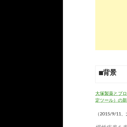
■背景
大塚製薬とプロ
定ツール）の新
（2015/9/