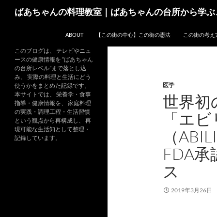
コ
検
ばあちゃんの料理教室｜ばあちゃんの台所から学ぶ
ン
索
テ
ABOUT
【この街の中心】この街の憲法
この街の考え
ン
ツ
このブログは、 テレビやニュ
ースの健康情報を “ばあちゃん
へ
の台所レベル”まで落とし込
ス
み、 実際の料理と生活にどう
医学
キ
使うかをまとめた記録です。
本サイトでは、 栄養学・食事
世界初
ッ
指導・健康情報を、 家庭料理
プ
の実践・調理工程・生活習慣
「エビ
という観点から再構成し、 再
現可能な生活知として整理・
（ABIL
記録しています。
FDA
ス
2019年3月26日