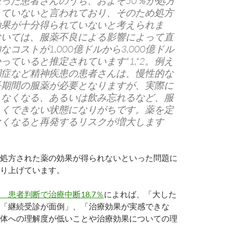
った患者さんのうち、およそ50％が処方
していないと言われており、そのため処方
効果が十分得られていないと考えられま
おいては、服薬不良による影響によって直
コストが1,000億ドルから3,000億ドル
っていると推定されています*1,*2。例え
調症など精神疾患の患者さんは、慢性的な
長期間の服薬が必要となりますが、実際に
まなくなる、あるいは飲み忘れるなど、服
しくできない状態になりがちです。薬を定
なくなると再発するリスクが増大します
処方された薬の効果が得られないといった問題に
り上げています。
 患者判断で治療中断18.7％
によれば、「大した
「継続受診が面倒」、「治療効果が実感できな
体への理解度が低いことや治療効果についての理