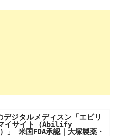
のデジタルメディスン「エビリ
イサイト（Abilify 
e®）」 米国FDA承認｜大塚製薬・