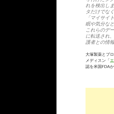
れを検出し
タだけでな
「マイサイト
眠や気分な
これらのデ
に転送され
護者との情
大塚製薬とプロ
メディスン「
エ
認を米国FDA