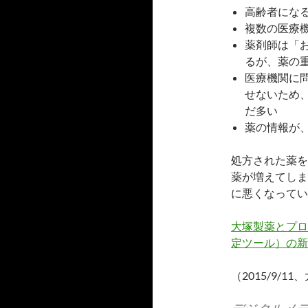
高齢者にな
複数の医療
薬剤師は「
るが、薬の
医療機関に
せないため
だ多い
薬の情報が
処方された薬を
薬が増えてしま
に悪くなってい
大塚製薬とプロ
定ツール）の新
（2015/9/