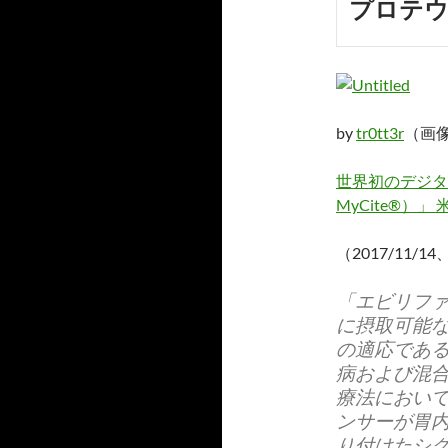
プロテ
by
tr0tt3r
（画像：
世界初のデジタル
MyCite®）」
（2017/11
「エビリファ
に摂取可能
の適応であ
病および混
療法におい
ンサーが胃
り付けたシ