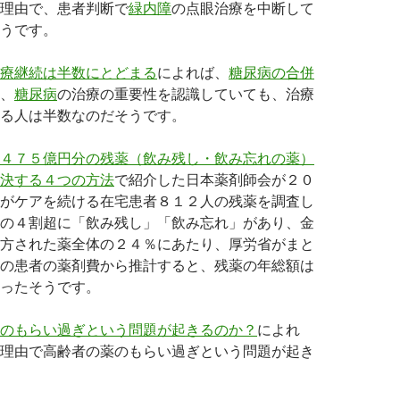
理由で、患者判断で
緑内障
の点眼治療を中断して
うです。
療継続は半数にとどまる
によれば、
糖尿病の合併
、
糖尿病
の治療の重要性を認識していても、治療
る人は半数なのだそうです。
４７５億円分の残薬（飲み残し・飲み忘れの薬）
決する４つの方法
で紹介した日本薬剤師会が２０
がケアを続ける在宅患者８１２人の残薬を調査し
の４割超に「飲み残し」「飲み忘れ」があり、金
方された薬全体の２４％にあたり、厚労省がまと
の患者の薬剤費から推計すると、残薬の年総額は
ったそうです。
のもらい過ぎという問題が起きるのか？
によれ
理由で高齢者の薬のもらい過ぎという問題が起き