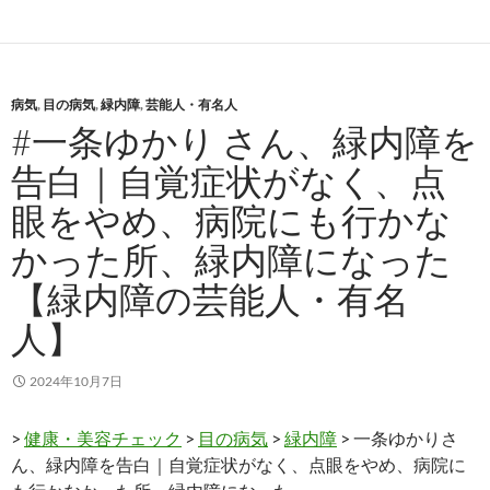
病気
,
目の病気
,
緑内障
,
芸能人・有名人
#一条ゆかり さん、緑内障を
告白｜自覚症状がなく、点
眼をやめ、病院にも行かな
かった所、緑内障になった
【緑内障の芸能人・有名
人】
2024年10月7日
>
健康・美容チェック
>
目の病気
>
緑内障
> 一条ゆかりさ
ん、緑内障を告白｜自覚症状がなく、点眼をやめ、病院に