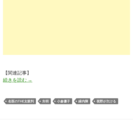
【関連記事】
小倉優子さんに緑内障の疑い「気づかなければ失
続きを読む
→
名医のTHE太鼓判
失明
小倉優子
緑内障
視野が欠ける