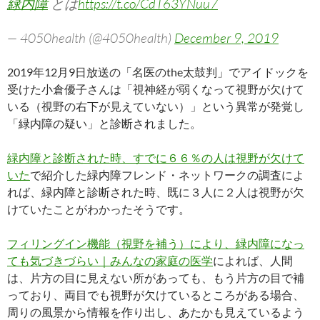
緑内障
とは
https://t.co/CdT63YNuu7
— 4050health (@4050health)
December 9, 2019
2019年12月9日放送の「名医のthe太鼓判」でアイドックを
受けた小倉優子さんは「視神経が弱くなって視野が欠けて
いる（視野の右下が見えていない）」という異常が発覚し
「緑内障の疑い」と診断されました。
緑内障と診断された時、すでに６６％の人は視野が欠けて
いた
で紹介した緑内障フレンド・ネットワークの調査によ
れば、緑内障と診断された時、既に３人に２人は視野が欠
けていたことがわかったそうです。
フィリングイン機能（視野を補う）により、緑内障になっ
ても気づきづらい｜みんなの家庭の医学
によれば、人間
は、片方の目に見えない所があっても、もう片方の目で補
っており、両目でも視野が欠けているところがある場合、
周りの風景から情報を作り出し、あたかも見えているよう