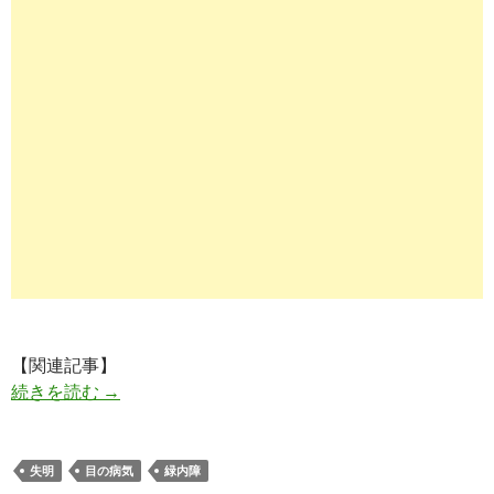
【関連記事】
緑内障と診断された時、すでに６６％の人は視野
続きを読む
→
失明
目の病気
緑内障