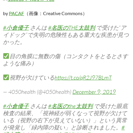
by
PACAF
（画像：Creative Commons）
#小倉優子
さんは
#名医のTHE太鼓判
で受けた“ア
イドック”で失明の危険性もある重大な疾患が見つ
かった。
目の角膜に無数の傷（コンタクトをとるとさす
ような痛み）
視野が欠けている
https://t.co/qR2J97BLmT
— 4050health (@4050health)
December 9, 2019
#小倉優子
さんは
#名医のthe太鼓判
で受けた眼底
検査の結果、「視神経が弱くなって視野が欠けて
いる（視野の右下が見えていない）」という異常
が発覚し「緑内障の疑い」と診断されました。
#