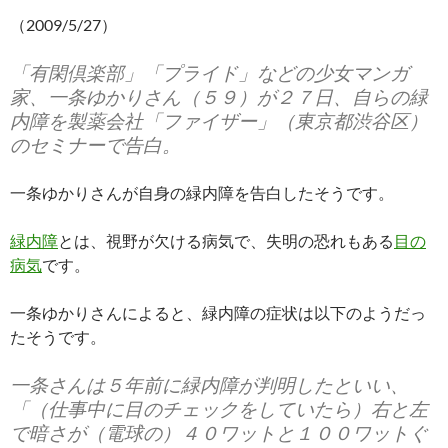
（2009/5/27）
「有閑倶楽部」「プライド」などの少女マンガ
家、一条ゆかりさん（５９）が２７日、自らの緑
内障を製薬会社「ファイザー」（東京都渋谷区）
のセミナーで告白。
一条ゆかりさんが自身の緑内障を告白したそうです。
緑内障
とは、視野が欠ける病気で、失明の恐れもある
目の
病気
です。
一条ゆかりさんによると、緑内障の症状は以下のようだっ
たそうです。
一条さんは５年前に緑内障が判明したといい、
「（仕事中に目のチェックをしていたら）右と左
で暗さが（電球の）４０ワットと１００ワットぐ