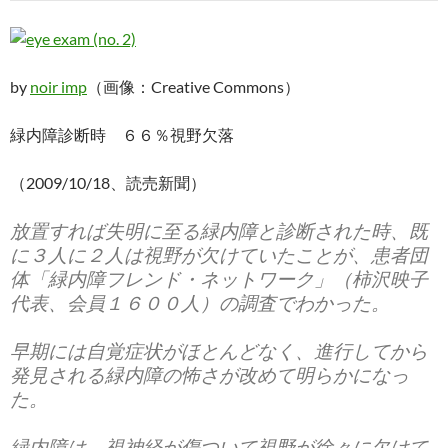
by
noir imp
（画像：Creative Commons）
緑内障診断時 ６６％視野欠落
（2009/10/18、読売新聞）
放置すれば失明に至る緑内障と診断された時、既
に３人に２人は視野が欠けていたことが、患者団
体「緑内障フレンド・ネットワーク」（柿沢映子
代表、会員１６００人）の調査でわかった。
早期には自覚症状がほとんどなく、進行してから
発見される緑内障の怖さが改めて明らかになっ
た。
緑内障は、視神経が傷ついて視野が徐々に欠けて