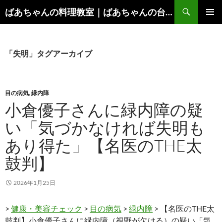
コ
検
ばあちゃんの料理教室｜ばあちゃんの台所から学ぶ、食と健康の知恵
ン
索
メインメ
テ
ニュー
ン
ツ
「失明」タグアーカイブ
へ
ス
キ
目の病気
,
緑内障
ッ
小倉優子さんに緑内障の疑
プ
い「気づかなければ失明も
あり得た」【名医のTHE太
鼓判】
2026年1月25日
>
健康・美容チェック
>
目の病気
>
緑内障
> 【名医のTHE太
鼓判】小倉優子さんに緑内障（視野が欠ける）の疑い「気