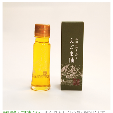
島根県産えごま油（50g）
オメガ3（αリノレン酸）を摂りたい方