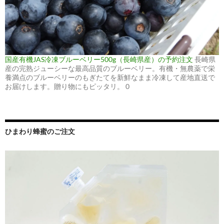
国産有機JAS冷凍ブルーベリー500g（長崎県産）の予約注文
長崎県
産の完熟ジューシーな最高品質のブルーベリー。有機・無農薬で栄
養満点のブルーベリーのもぎたてを新鮮なまま冷凍して産地直送で
お届けします。贈り物にもピッタリ。 0
ひまわり蜂蜜のご注文