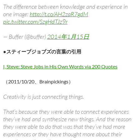
The difference between knowledge and experience in
one image:
http://t.co/AH2zaR7gdM
pic.twitter.com/SzgHdTJz9r
— Buffer (@buffer)
2014年1月15日
●スティーブジョブズの言葉の引用
I, Steve: Steve Jobs in His Own Words via 200 Quotes
（2011/10/20、Brainpickings）
Creativity is just connecting things.
That’s because they were able to connect experiences
they’ve had and synthesize new things. And the reason
they were able to do that was that they’ve had more
experiences or they have thought more about their