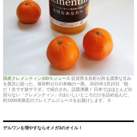
国産クレメンティン100％ジュース
佐賀県太良町が誇る濃厚な甘み
を贅沢に絞った、保存料ゼロの本物の一滴。 2025年1月25日「朝
だ！生です旅サラダ」で紹介され、話題沸騰！ 日本ではほとんど出
回らない「クレメンティン」のおいしいところだけを詰め込んだ、
約1000本限定のプレミアムジュースをお届けします。 0
デルワンを増やすならオメガ3のオイル！