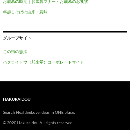
お歳暮の時期｜お歳暮マナー・お歳暮のお礼状
年越しそばの由来・意味
グループサイト
この街の憲法
ハクライドウ（舶来堂）コーポレートサイト
HAKURAIDOU
Search Health&Love ideas in ONE place.
© 2020 Hakuraidou All rights reserved.