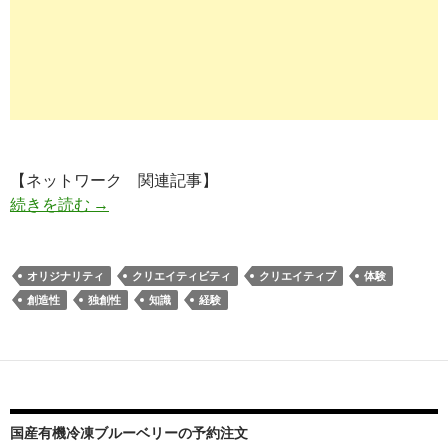
【ネットワーク 関連記事】
知識・経験をつなげることの重要性｜クリエイテ
続きを読む
→
オリジナリティ
クリエイティビティ
クリエイティブ
体験
創造性
独創性
知識
経験
国産有機冷凍ブルーベリーの予約注文