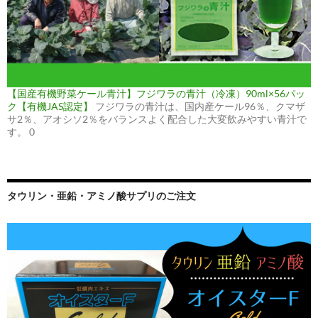
【国産有機野菜ケール青汁】フジワラの青汁（冷凍）90ml×56パッ
ク【有機JAS認定】
フジワラの青汁は、国内産ケール96％、クマザ
サ2％、アオシソ2％をバランスよく配合した大変飲みやすい青汁で
す。 0
タウリン・亜鉛・アミノ酸サプリのご注文