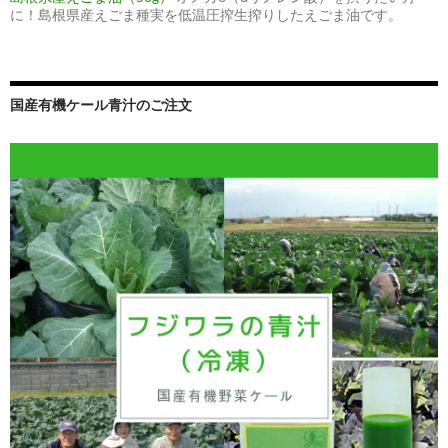
に！島根県産えごま種実を低温圧搾生搾りしたえごま油です。
国産有機ケール青汁のご注文