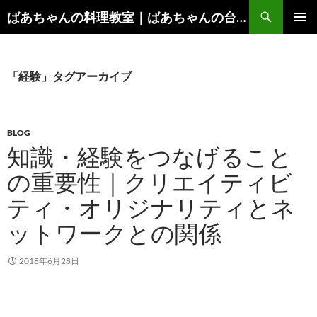
コ
検
ばあちゃんの料理教室｜ばあちゃんの台所から学ぶ、食と健康の知恵
ン
索
メインメ
テ
ニュー
ン
ツ
「経験」タグアーカイブ
へ
ス
キ
BLOG
ッ
知識・経験をつなげること
プ
の重要性｜クリエイティビ
ティ・オリジナリティとネ
ットワークとの関係
2018年6月28日