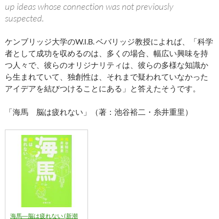
up ideas whose connection was not previously
suspected.
ケンブリッジ大学のW.I.B. ベバリッジ教授によれば、「科学
者として成功を収めるのは、多くの場合、幅広い興味を持
つ人々で、彼らのオリジナリティは、彼らの多様な知識か
ら生まれていて、独創性は、それまで疑われていなかった
アイデアを結びつけることにある」と答えたそうです。
「海馬 脳は疲れない」（著：池谷裕二・糸井重里）
海馬―脳は疲れない (新潮