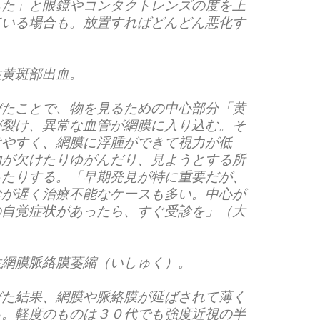
ちた」と眼鏡やコンタクトレンズの度を上
ている場合も。放置すればどんどん悪化す
性黄斑部出血。
びたことで、物を見るための中心部分「黄
が裂け、異常な血管が網膜に入り込む。そ
けやすく、網膜に浮腫ができて視力が低
物が欠けたりゆがんだり、見ようとする所
ったりする。「早期発見が特に重要だが、
診が遅く治療不能なケースも多い。中心が
の自覚症状があったら、すぐ受診を」（大
性網膜脈絡膜萎縮（いしゅく）。
びた結果、網膜や脈絡膜が延ばされて薄く
る。軽度のものは３０代でも強度近視の半