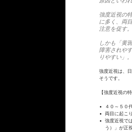
原因といわ
強度近視の
に多く、両
注意を促す
しかも「黄
障害されや
りやすい」
強度近視は、日
そうです。
【強度近視の特
４０～５０
両目に起こ
強度近視で
う）」が正