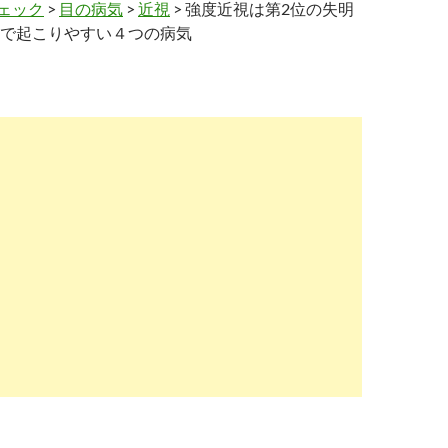
ェック
>
目の病気
>
近視
> 強度近視は第2位の失明
で起こりやすい４つの病気