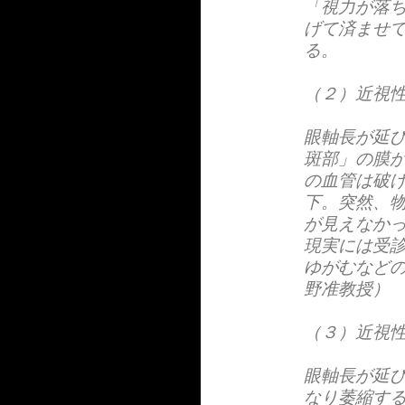
「視力が落
げて済ませ
る。
（２）近視
眼軸長が延
斑部」の膜
の血管は破
下。突然、
が見えなか
現実には受
ゆがむなど
野准教授）
（３）近視
眼軸長が延
なり萎縮す