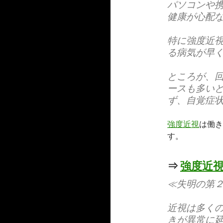
パソコンや
健康が心配
特に強度近
る病気が早
ところが、
ースも多い
ず、自覚症
強度近視
は働き
す。
⇒
強度近
≪失明の第
近視は多く
きが異常に