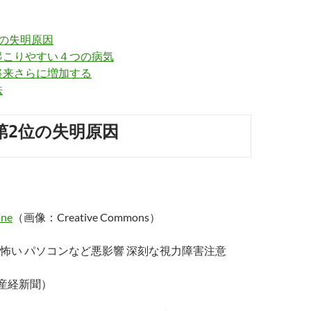
位の失明原因
起こりやすい４つの病気
将来さらに増加する
法
第2位の失明原因
ane
（画像：Creative Commons）
怖い パソコンなど悪影響 深刻な視力障害注意
0、産経新聞）