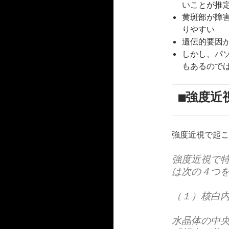
いことが推
黄斑部が障
りやすい
遺伝的要因
しかし、パ
もあるので
■強度近
強度近視で起こ
強度近視で
は次の４つ
（１）核白
水晶体の中