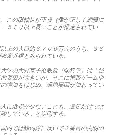
は、この眼軸長が正視（像が正しく網膜に
３・５ミリ以上長いことが推定されてい
歳以上の人口約６７００万人のうち、３６
が強度近視とみられている。
科大学の大野京子准教授（眼科学）は「強
伝的要因が大きいが、そこに携帯ゲームや
どの増加をはじめ、環境要因が加わってい
系人に近視が少ないことも、遺伝だけでは
示唆している」と説明する。
、国内では緑内障に次いで２番目の失明の