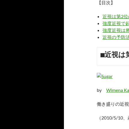
【目次】
近視は第2
強度近視で
強度近視は
近視の予防
■近視は
by
Wimena K
働き盛りの近視
（2010/5/1