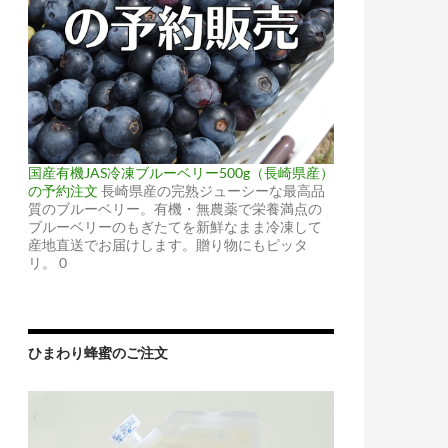
国産有機JAS冷凍ブルーベリー500g（長崎県産）
の予約注文
長崎県産の完熟ジューシーな最高品
質のブルーベリー。有機・無農薬で栄養満点の
ブルーベリーのもぎたてを新鮮なまま冷凍して
産地直送でお届けします。贈り物にもピッタ
リ。 0
ひまわり蜂蜜のご注文