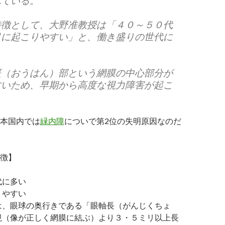
れている。
特徴として、大野准教授は「４０～５０代
目に起こりやすい」と、働き盛りの世代に
。
斑（おうはん）部という網膜の中心部分が
すいため、早期から高度な視力障害が起こ
。
本国内では
緑内障
についで第2位の失明原因なのだ
徴】
代に多い
りやすい
は、眼球の奥行きである「眼軸長（がんじくちょ
視（像が正しく網膜に結ぶ）より３・５ミリ以上長