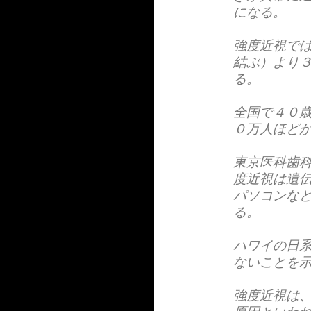
になる。
強度近視で
結ぶ）より
る。
全国で４０
０万人ほど
東京医科歯
度近視は遺
パソコンな
る。
ハワイの日
ないことを
強度近視は