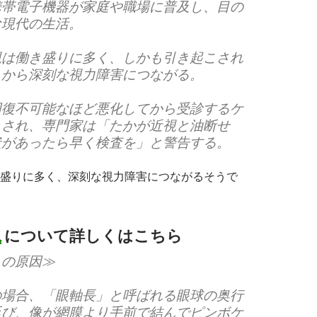
携帯電子機器が家庭や職場に普及し、目の
な現代の生活。
視は働き盛りに多く、しかも引き起こされ
くから深刻な視力障害につながる。
回復不可能なほど悪化してから受診するケ
とされ、専門家は「たかが近視と油断せ
状があったら早く検査を」と警告する。
盛りに多く、深刻な視力障害につながるそうで
視
について詳しくはこちら
２の原因≫
の場合、「眼軸長」と呼ばれる眼球の奥行
延び、像が網膜より手前で結んでピンボケ