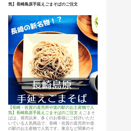
気】長崎島原手延えごまそばのご注文
【長崎・佐賀の直売所や道の駅のお土産物で人
気】長崎島原手延えごまそばのご注文
えごまそ
ばは、発売以来、多くのお客様にご好評いただ
いている人気商品で、長崎・佐賀の直売所や道
の駅のお土産物で人気です。東京など関東のそ