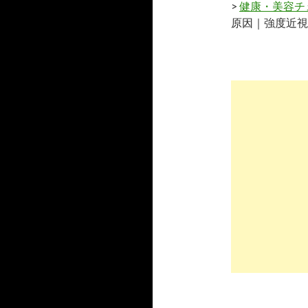
>
健康・美容チ
原因｜強度近視