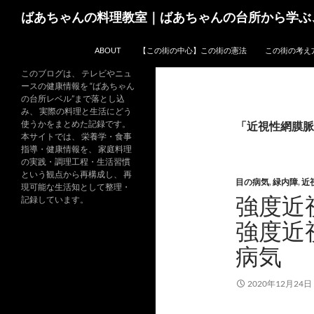
コ
検
ばあちゃんの料理教室｜ばあちゃんの台所から学ぶ
ン
索
テ
ABOUT
【この街の中心】この街の憲法
この街の考え
ン
ツ
このブログは、 テレビやニュ
ースの健康情報を “ばあちゃん
へ
の台所レベル”まで落とし込
ス
み、 実際の料理と生活にどう
キ
使うかをまとめた記録です。
「近視性網膜脈
本サイトでは、 栄養学・食事
ッ
指導・健康情報を、 家庭料理
プ
の実践・調理工程・生活習慣
という観点から再構成し、 再
目の病気
,
緑内障
,
近
現可能な生活知として整理・
強度近
記録しています。
強度近
病気
2020年12月24日