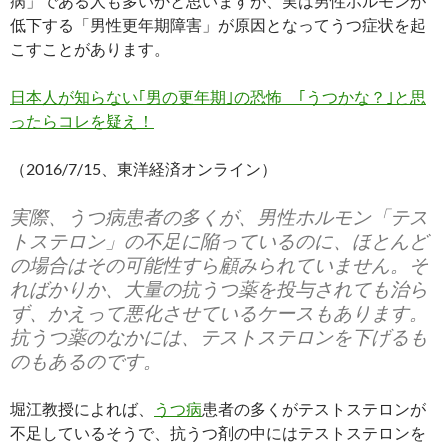
病」である人も多いかと思いますが、実は男性ホルモンが
低下する「男性更年期障害」が原因となってうつ症状を起
こすことがあります。
日本人が知らない｢男の更年期｣の恐怖 ｢うつかな？｣と思
ったらコレを疑え！
（2016/7/15、東洋経済オンライン）
実際、うつ病患者の多くが、男性ホルモン「テス
トステロン」の不足に陥っているのに、ほとんど
の場合はその可能性すら顧みられていません。そ
ればかりか、大量の抗うつ薬を投与されても治ら
ず、かえって悪化させているケースもあります。
抗うつ薬のなかには、テストステロンを下げるも
のもあるのです。
堀江教授によれば、
うつ病
患者の多くがテストステロンが
不足しているそうで、抗うつ剤の中にはテストステロンを