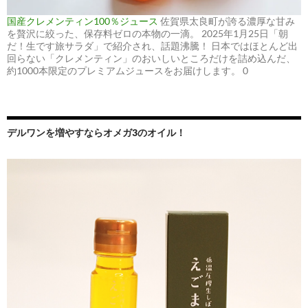
国産クレメンティン100％ジュース
佐賀県太良町が誇る濃厚な甘み
を贅沢に絞った、保存料ゼロの本物の一滴。 2025年1月25日「朝
だ！生です旅サラダ」で紹介され、話題沸騰！ 日本ではほとんど出
回らない「クレメンティン」のおいしいところだけを詰め込んだ、
約1000本限定のプレミアムジュースをお届けします。 0
デルワンを増やすならオメガ3のオイル！