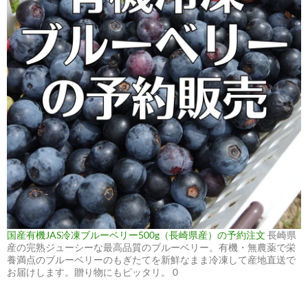
国産有機JAS冷凍ブルーベリー500g（長崎県産）の予約注文
長崎県
産の完熟ジューシーな最高品質のブルーベリー。有機・無農薬で栄
養満点のブルーベリーのもぎたてを新鮮なまま冷凍して産地直送で
お届けします。贈り物にもピッタリ。 0