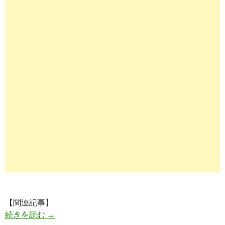
【関連記事】
イーロンマスク（Elon Musk）、Twitte
続きを読む
→