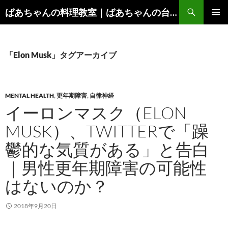
コ
検
ばあちゃんの料理教室｜ばあちゃんの台所から学ぶ、食と健康の知恵
ン
索
メインメ
テ
ニュー
ン
ツ
「Elon Musk」タグアーカイブ
へ
ス
キ
MENTAL HEALTH
,
更年期障害
,
自律神経
ッ
イーロンマスク（ELON
プ
MUSK）、TWITTERで「躁
鬱的な気質がある」と告白
｜男性更年期障害の可能性
はないのか？
2018年9月20日