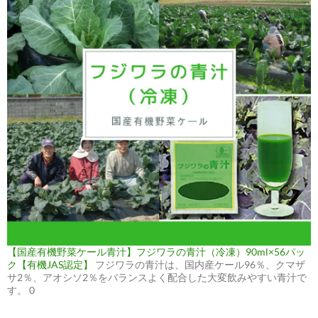
【国産有機野菜ケール青汁】フジワラの青汁（冷凍）90ml×56パッ
ク【有機JAS認定】
フジワラの青汁は、国内産ケール96％、クマザ
サ2％、アオシソ2％をバランスよく配合した大変飲みやすい青汁で
す。 0