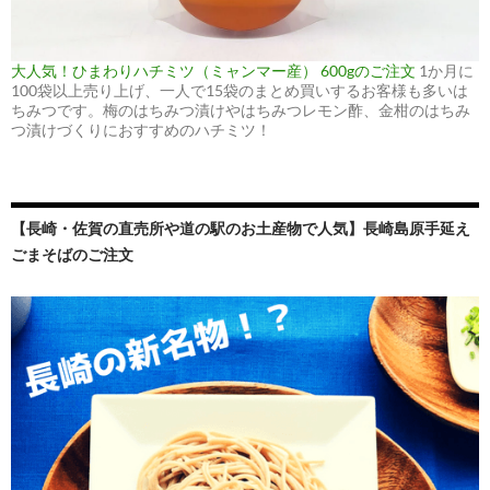
大人気！ひまわりハチミツ（ミャンマー産） 600gのご注文
1か月に
100袋以上売り上げ、一人で15袋のまとめ買いするお客様も多いは
ちみつです。梅のはちみつ漬けやはちみつレモン酢、金柑のはちみ
つ漬けづくりにおすすめのハチミツ！
【長崎・佐賀の直売所や道の駅のお土産物で人気】長崎島原手延え
ごまそばのご注文