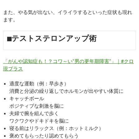
また、やる気が出ない、イライラするといった症状も現れ
ます。
■テストステロンアップ術
「がんや認知症も！？コワ～い“男の更年期障害”」｜#クロ
現プラス
適度な運動（例：早歩き）
消費と分泌の繰り返しでホルモンが出やすい体質に
キャッチボール
ポジティブな刺激を脳に
夫婦で腕を組んで歩く
ワクワクやドキドキを脳に
寝る前はリラックス（例：ホットミルク）
褒めてもらったり認めてもらう