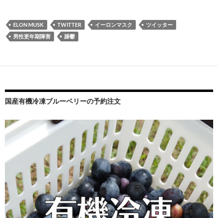
ELON MUSK
TWITTER
イーロンマスク
ツイッター
男性更年期障害
躁鬱
国産有機冷凍ブルーベリーの予約注文