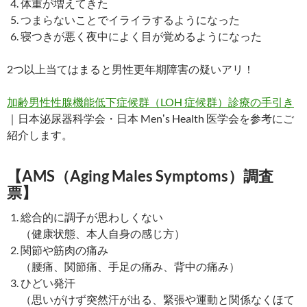
体重が増えてきた
つまらないことでイライラするようになった
寝つきが悪く夜中によく目が覚めるようになった
2つ以上当てはまると男性更年期障害の疑いアリ！
加齢男性性腺機能低下症候群（LOH 症候群）診療の手引き
｜日本泌尿器科学会・日本 Menʼs Health 医学会を参考にご
紹介します。
【AMS（Aging Males Symptoms）調査
票】
総合的に調子が思わしくない
（健康状態、本人自身の感じ方）
関節や筋肉の痛み
（腰痛、関節痛、手足の痛み、背中の痛み）
ひどい発汗
（思いがけず突然汗が出る、緊張や運動と関係なくほて