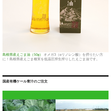
島根県産えごま油（50g）
オメガ3（αリノレン酸）を摂りたい方
に！島根県産えごま種実を低温圧搾生搾りしたえごま油です。
国産有機ケール青汁のご注文