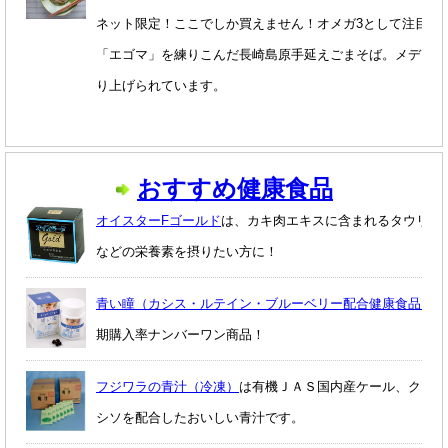
ネット限定！ここでしか買えません！オメガ3として注目を
「エゴマ」を練りこんだ長崎島原手延えごまそば。メディア
り上げられています。
おすすめ健康食品
オイスターFゴールド
は、カキ肉エキスに含まれるタウリン
などの栄養素を摂りたい方に！
青い瞳（カシス・ルテイン・ブルーベリー配合健康食品。）
期購入率ナンバーワン商品！
フジワラの青汁（冷凍）
は有機ＪＡＳ国内産ケール、クマザ
シソを配合したおいしい
青汁
です。