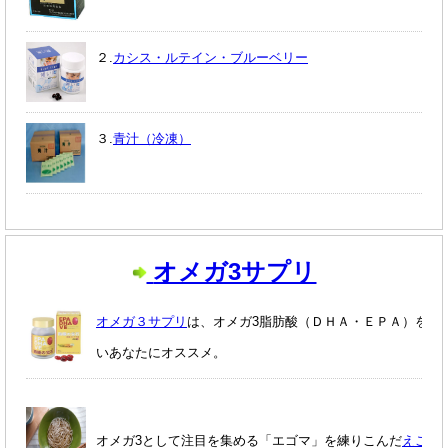
２.
カシス・ルテイン・ブルーベリー
３.
青汁（冷凍）
オメガ3サプリ
オメガ３サプリ
は、オメガ3脂肪酸（ＤＨＡ・ＥＰＡ）を補
いあなたにオススメ。
オメガ3として注目を集める「エゴマ」を練りこんだ
えごま