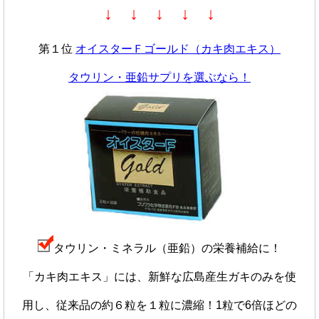
↓ ↓ ↓ ↓ ↓
第１位
オイスターＦゴールド（カキ肉エキス）
タウリン・亜鉛サプリを選ぶなら！
タウリン・ミネラル（亜鉛）の栄養補給に！
「カキ肉エキス」には、新鮮な広島産生ガキのみを使
用し、従来品の約６粒を１粒に濃縮！1粒で6倍ほどの