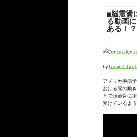
■脳震盪
る動画に
ある！？
by
University of
アメリカ疾病予
おける脳の動き
とで頭蓋骨に衝
受けているよう