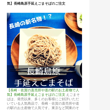
気】長崎島原手延えごまそばのご注文
【長崎・佐賀の直売所や道の駅のお土産物で人
気】長崎島原手延えごまそばのご注文
えごまそ
ばは、発売以来、多くのお客様にご好評いただ
いている人気商品で、長崎・佐賀の直売所や道
の駅のお土産物で人気です。東京など関東のそ