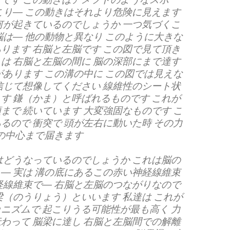
こり― この動きはそれより危険に見えます
何が起きているのでしょうか 一つ気づくこ
脳は― 他の動物と異なり このように大きな
ります 右脳と左脳です この図で見て頂き
は 右脳と左脳の間に 脳の深部にまで達す
があります この溝の中に この図では見えな
信じて想像してください 線維性のシート状
す 鎌（かま）と呼ばれるものです これが
まで 続いています 大変強固なものです こ
るので 衝突で 頭が左右に動いた時 その力
脳の中心まで届きます
はどうなっているのでしょうか これは脳の
― 実は 溝の底にあるこの赤い神経線維束
経線維束で― 右脳と左脳のつながりなので
梁（のうりょう）といいます 私達は これが
ニズムで 起こりうる可能性が最も高く 力
わって 脳梁に達し 右脳と左脳間での解離