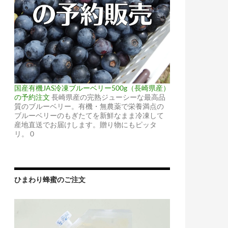
国産有機JAS冷凍ブルーベリー500g（長崎県産）
の予約注文
長崎県産の完熟ジューシーな最高品
質のブルーベリー。有機・無農薬で栄養満点の
ブルーベリーのもぎたてを新鮮なまま冷凍して
産地直送でお届けします。贈り物にもピッタ
リ。 0
ひまわり蜂蜜のご注文