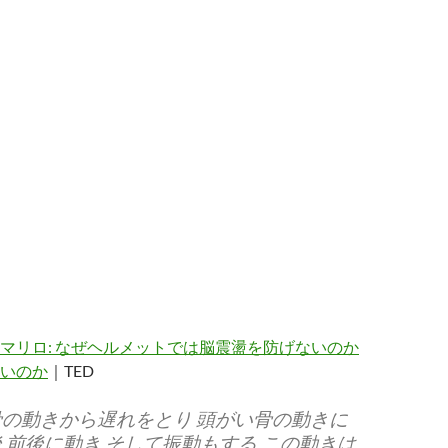
マリロ: なぜヘルメットでは脳震盪を防げないのか
いのか
｜TED
の動きから遅れをとり 頭がい骨の動きに
 前後に動き そして振動もする この動きは