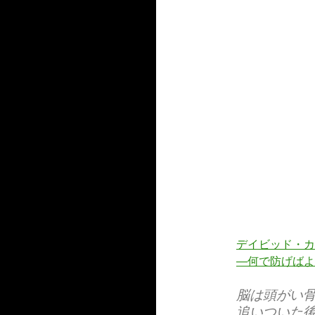
デイビッド・カ
―何で防げばよ
脳は頭がい骨
追いついた後