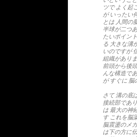
ツで よく起
が いったい
とは 人間の
半球が二つあ
たいポイント
る 大きな溝
いのですが 
組織がありま
前頭から後頭
んな構造であ
が すぐに 
さて 溝の底
接続部であり
は 最大の神
す これを脳
脳震盪のメカ
は下の方に伝