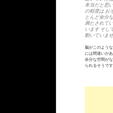
本当だと思い
の程度は お
とんど余分な
満たされてい
います そし
動いていま
脳がこのような
には間違いがあ
余分な空間がな
られるそうです