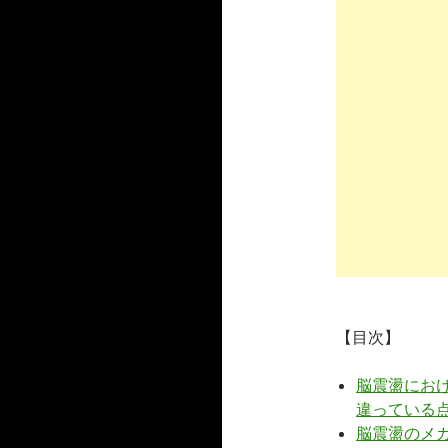
【目次】
脳震盪にお
違っている
脳震盪のメ