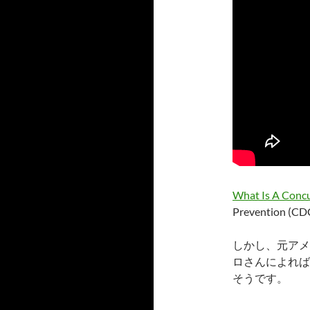
What Is A Conc
Prevention (CD
しかし、元アメ
ロさんによれば
そうです。