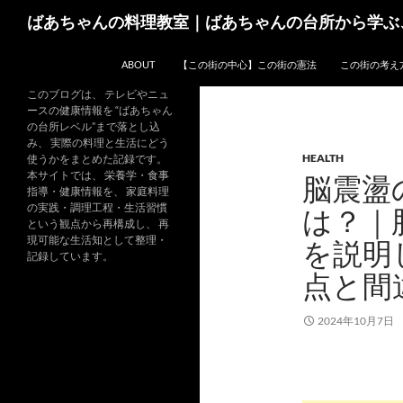
コ
検
ばあちゃんの料理教室｜ばあちゃんの台所から学ぶ
ン
索
テ
ABOUT
【この街の中心】この街の憲法
この街の考え
ン
ツ
このブログは、 テレビやニュ
ースの健康情報を “ばあちゃん
へ
の台所レベル”まで落とし込
ス
み、 実際の料理と生活にどう
HEALTH
キ
使うかをまとめた記録です。
本サイトでは、 栄養学・食事
脳震盪
ッ
指導・健康情報を、 家庭料理
プ
の実践・調理工程・生活習慣
は？｜
という観点から再構成し、 再
現可能な生活知として整理・
を説明
記録しています。
点と間
2024年10月7日