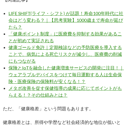
LIFE SHIFT(ライフ・シフト) が話題！寿命100年時代に社
会はどう変わる？｜【思考実験】1000歳まで寿命が延び
たら？
「健康ポイント制度」に医療費を抑制する効果があるこ
とが初めて実証される
健康ゴールド免許｜定期検診などの予防医療を導入する
ことで、病気による死亡リスクが減少し、医療費の削減
にもつながる
保険とIoTを融合した健康増進サービスの開発に注目！｜
ウェアラブルデバイスをつけて毎日運動する人は生命保
険・医療保険の保険料が安くなる！？
メタボ改善を促す保健指導の成果に応じてポイントがも
らえる！？その仕組みとは？
ただ、「健康格差」という問題もあります。
健康格差とは、所得や学歴など社会経済的な地位が低いと