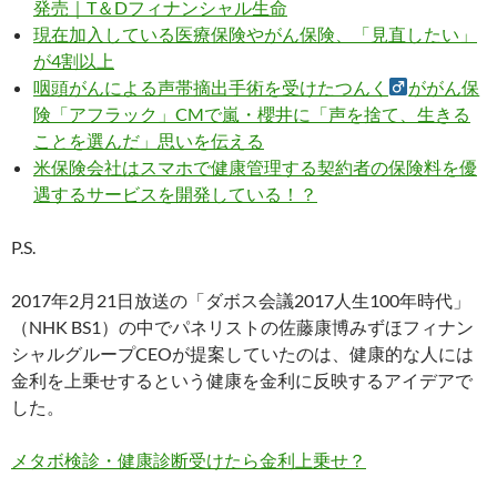
発売｜T＆Dフィナンシャル生命
現在加入している医療保険やがん保険、「見直したい」
が4割以上
咽頭がんによる声帯摘出手術を受けたつんく
ががん保
険「アフラック」CMで嵐・櫻井に「声を捨て、生きる
ことを選んだ」思いを伝える
米保険会社はスマホで健康管理する契約者の保険料を優
遇するサービスを開発している！？
P.S.
2017年2月21日放送の「ダボス会議2017人生100年時代」
（NHK BS1）の中でパネリストの佐藤康博みずほフィナン
シャルグループCEOが提案していたのは、健康的な人には
金利を上乗せするという健康を金利に反映するアイデアで
した。
メタボ検診・健康診断受けたら金利上乗せ？