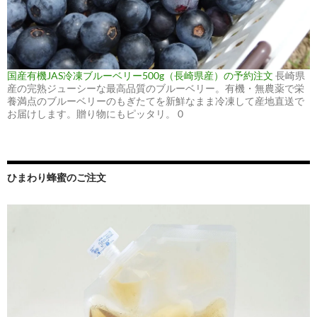
国産有機JAS冷凍ブルーベリー500g（長崎県産）の予約注文
長崎県
産の完熟ジューシーな最高品質のブルーベリー。有機・無農薬で栄
養満点のブルーベリーのもぎたてを新鮮なまま冷凍して産地直送で
お届けします。贈り物にもピッタリ。 0
ひまわり蜂蜜のご注文