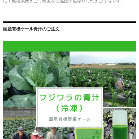
に！島根県産えごま種実を低温圧搾生搾りしたえごま油です。
国産有機ケール青汁のご注文