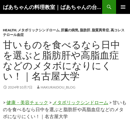
コ
検
ばあちゃんの料理教室｜ばあちゃんの台所から学ぶ、食と健康の知恵
ン
索
メインメ
テ
ニュー
ン
HEALTH
,
メタボリックシンドローム
,
肝臓の病気
,
脂肪肝
,
脂質異常症
,
高コレス
ツ
テロール血症
へ
甘いものを食べるなら日中
ス
キ
を選ぶと脂肪肝や高脂血症
ッ
などのメタボになりにく
プ
い！｜名古屋大学
2024年10月7日
HAKURAIDOU_BLOG
>
健康・美容チェック
>
メタボリックシンドローム
> 甘いも
のを食べるなら日中を選ぶと脂肪肝や高脂血症などのメタ
ボになりにくい！｜名古屋大学