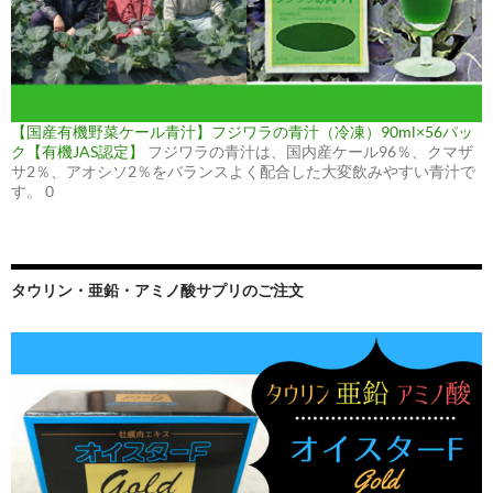
【国産有機野菜ケール青汁】フジワラの青汁（冷凍）90ml×56パッ
ク【有機JAS認定】
フジワラの青汁は、国内産ケール96％、クマザ
サ2％、アオシソ2％をバランスよく配合した大変飲みやすい青汁で
す。 0
タウリン・亜鉛・アミノ酸サプリのご注文