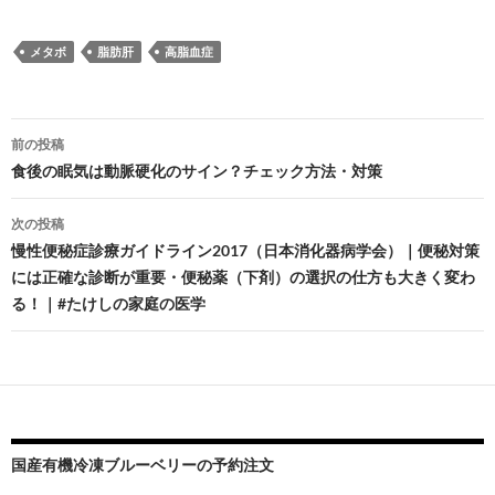
メタボ
脂肪肝
高脂血症
投
前の投稿
稿
食後の眠気は動脈硬化のサイン？チェック方法・対策
ナ
次の投稿
ビ
慢性便秘症診療ガイドライン2017（日本消化器病学会）｜便秘対策
には正確な診断が重要・便秘薬（下剤）の選択の仕方も大きく変わ
ゲ
る！｜#たけしの家庭の医学
ー
シ
ョ
ン
国産有機冷凍ブルーベリーの予約注文