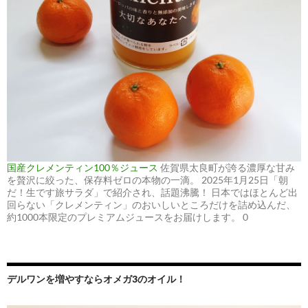
国産クレメンティン100％ジュース
佐賀県太良町が誇る濃厚な甘み
を贅沢に絞った、保存料ゼロの本物の一滴。 2025年1月25日「朝
だ！生です旅サラダ」で紹介され、話題沸騰！ 日本ではほとんど出
回らない「クレメンティン」のおいしいところだけを詰め込んだ、
約1000本限定のプレミアムジュースをお届けします。 0
デルワンを増やすならオメガ3のオイル！