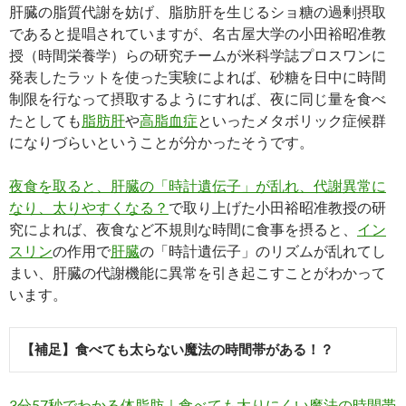
肝臓の脂質代謝を妨げ、脂肪肝を生じるショ糖の過剰摂取
であると提唱されていますが、名古屋大学の小田裕昭准教
授（時間栄養学）らの研究チームが米科学誌プロスワンに
発表したラットを使った実験によれば、砂糖を日中に時間
制限を行なって摂取するようにすれば、夜に同じ量を食べ
たとしても
脂肪肝
や
高脂血症
といったメタボリック症候群
になりづらいということが分かったそうです。
夜食を取ると、肝臓の「時計遺伝子」が乱れ、代謝異常に
なり、太りやすくなる？
で取り上げた小田裕昭准教授の研
究によれば、夜食など不規則な時間に食事を摂ると、
イン
スリン
の作用で
肝臓
の「時計遺伝子」のリズムが乱れてし
まい、肝臓の代謝機能に異常を引き起こすことがわかって
います。
【補足】食べても太らない魔法の時間帯がある！？
3分57秒でわかる体脂肪｜食べても太りにくい魔法の時間帯