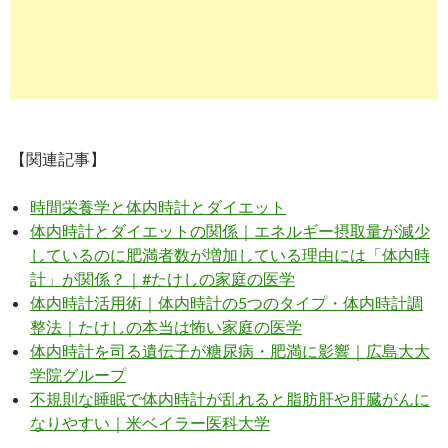
【関連記事】
時間栄養学と体内時計とダイエット
体内時計とダイエットの関係｜エネルギー摂取量が減少
しているのに肥満者数が増加している理由には「体内時
計」が関係？｜#たけしの家庭の医学
体内時計活用術｜体内時計の5つのタイプ・体内時計調
整法｜たけしの本当は怖い家庭の医学
体内時計を司る遺伝子が糖尿病・肥満に影響｜広島大大
学院グループ
不規則な睡眠で体内時計が乱れると脂肪肝や肝臓がんに
なりやすい｜米ベイラー医科大学