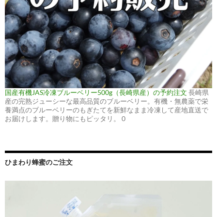
国産有機JAS冷凍ブルーベリー500g（長崎県産）の予約注文
長崎県
産の完熟ジューシーな最高品質のブルーベリー。有機・無農薬で栄
養満点のブルーベリーのもぎたてを新鮮なまま冷凍して産地直送で
お届けします。贈り物にもピッタリ。 0
ひまわり蜂蜜のご注文