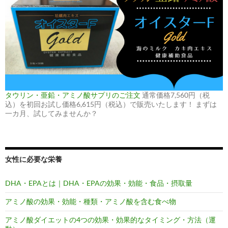
タウリン・亜鉛・アミノ酸サプリのご注文
通常価格7,560円（税
込）を初回お試し価格6,615円（税込）で販売いたします！ まずは
一カ月、試してみませんか？
女性に必要な栄養
DHA・EPAとは｜DHA・EPAの効果・効能・食品・摂取量
アミノ酸の効果・効能・種類・アミノ酸を含む食べ物
アミノ酸ダイエットの4つの効果・効果的なタイミング・方法（運