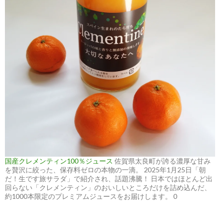
国産クレメンティン100％ジュース
佐賀県太良町が誇る濃厚な甘み
を贅沢に絞った、保存料ゼロの本物の一滴。 2025年1月25日「朝
だ！生です旅サラダ」で紹介され、話題沸騰！ 日本ではほとんど出
回らない「クレメンティン」のおいしいところだけを詰め込んだ、
約1000本限定のプレミアムジュースをお届けします。 0