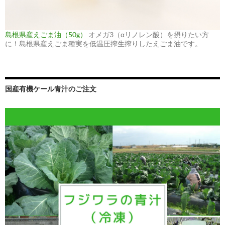
島根県産えごま油（50g）
オメガ3（αリノレン酸）を摂りたい方
に！島根県産えごま種実を低温圧搾生搾りしたえごま油です。
国産有機ケール青汁のご注文