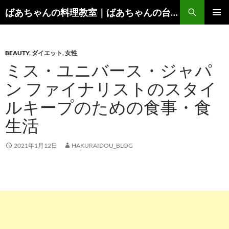
コ
検
ばあちゃんの料理教室｜ばあちゃんの台所から学ぶ、食と健康の知恵
ン
索
メインメ
テ
ニュー
ン
BEAUTY
,
ダイエット
,
女性
ツ
ミス・ユニバース・ジャパ
へ
ス
ン ファイナリストのスタイ
キ
ルキープのための食事・食
ッ
プ
生活
2021年1月12日
HAKURAIDOU_BLOG