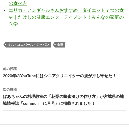
の食べ方
エリカ・アンギャルさんおすすめ！ダイエット７つの食
材｜たけしの健康エンターテイメント！みんなの家庭の
医学
ミス・ユニバース・ジャパン
食事
投
前の投稿
稿
2020年のYouTubeにはシニアクリエイターの波が押し寄せた！
ナ
次の投稿
ビ
ばあちゃんの料理教室の「花梨の蜂蜜漬けの作り方」が宮城県の地
域情報誌「commu」（1月号）に掲載されました！
ゲ
ー
シ