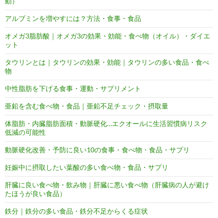
動）
アルブミンを増やすには？方法・食事・食品
オメガ3脂肪酸｜オメガ3の効果・効能・食べ物（オイル）・ダイエ
ット
タウリンとは｜タウリンの効果・効能｜タウリンの多い食品・食べ
物
中性脂肪を下げる食事・運動・サプリメント
亜鉛を含む食べ物・食品｜亜鉛不足チェック・摂取量
体脂肪・内臓脂肪面積・動脈硬化…エクオールに生活習慣病リスク
低減の可能性
動脈硬化改善・予防に良い10の食事・食べ物・食品・サプリ
妊娠中に摂取したい葉酸の多い食べ物・食品・サプリ
肝臓に良い食べ物・飲み物｜肝臓に悪い食べ物（肝臓病の人が避け
たほうが良い食品）
鉄分｜鉄分の多い食品・鉄分不足からくる症状