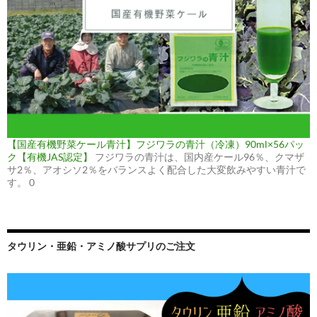
【国産有機野菜ケール青汁】フジワラの青汁（冷凍）90ml×56パッ
ク【有機JAS認定】
フジワラの青汁は、国内産ケール96％、クマザ
サ2％、アオシソ2％をバランスよく配合した大変飲みやすい青汁で
す。 0
タウリン・亜鉛・アミノ酸サプリのご注文