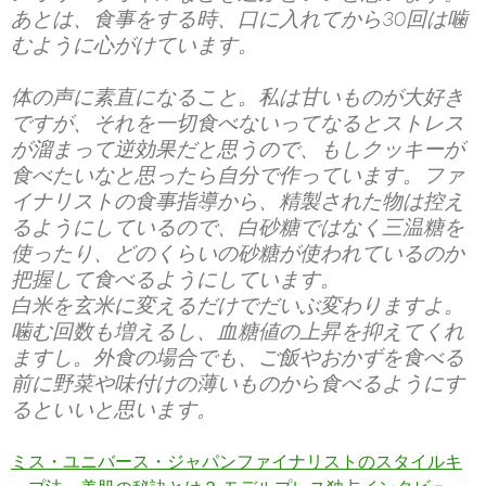
あとは、食事をする時、口に入れてから30回は噛
むように心がけています。
体の声に素直になること。私は甘いものが大好き
ですが、それを一切食べないってなるとストレス
が溜まって逆効果だと思うので、もしクッキーが
食べたいなと思ったら自分で作っています。ファ
イナリストの食事指導から、精製された物は控え
るようにしているので、白砂糖ではなく三温糖を
使ったり、どのくらいの砂糖が使われているのか
把握して食べるようにしています。
白米を玄米に変えるだけでだいぶ変わりますよ。
噛む回数も増えるし、血糖値の上昇を抑えてくれ
ますし。外食の場合でも、ご飯やおかずを食べる
前に野菜や味付けの薄いものから食べるようにす
るといいと思います。
ミス・ユニバース・ジャパンファイナリストのスタイルキ