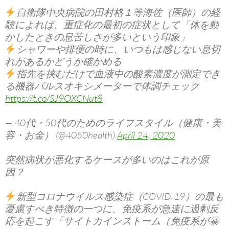
自衛隊中央病院の田村格１等海佐（医師）の経
験によれば、重症化の最初の症状として「体を動
かしたときの息苦しさが多いという印象」
シャワーや排便の時に、いつもは感じない息切
れがあるかどうか確かめる
指先を挟むだけで血液中の酸素濃度が測定でき
る機器パルスオキシメーターで体調チェック
https://t.co/SJ9OXCNut8
— 40代・50代のためのライフスタイル（健康・美
容・お金） (@4050health)
April 24, 2020
突然病状が悪化するケースが多いのはこれが原
因？
新型コロナウイルス感染症（COVID-19）の最も
憂慮すべき特徴の一つに、免疫系が急速に過剰反
応を起こす「サイトカインストーム（免疫系が暴