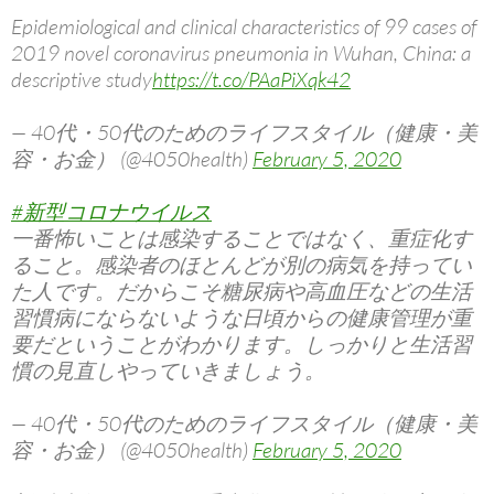
Epidemiological and clinical characteristics of 99 cases of
2019 novel coronavirus pneumonia in Wuhan, China: a
descriptive study
https://t.co/PAaPiXqk42
— 40代・50代のためのライフスタイル（健康・美
容・お金） (@4050health)
February 5, 2020
#新型コロナウイルス
一番怖いことは感染することではなく、重症化す
ること。感染者のほとんどが別の病気を持ってい
た人です。だからこそ糖尿病や高血圧などの生活
習慣病にならないような日頃からの健康管理が重
要だということがわかります。しっかりと生活習
慣の見直しやっていきましょう。
— 40代・50代のためのライフスタイル（健康・美
容・お金） (@4050health)
February 5, 2020