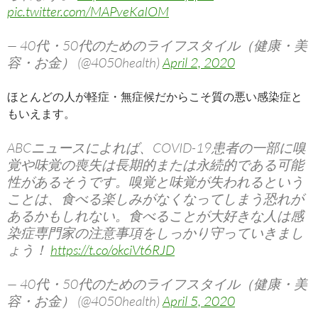
pic.twitter.com/MAPveKaIOM
— 40代・50代のためのライフスタイル（健康・美
容・お金） (@4050health)
April 2, 2020
ほとんどの人が軽症・無症候だからこそ質の悪い感染症と
もいえます。
ABCニュースによれば、COVID-19患者の一部に嗅
覚や味覚の喪失は長期的または永続的である可能
性があるそうです。嗅覚と味覚が失われるという
ことは、食べる楽しみがなくなってしまう恐れが
あるかもしれない。食べることが大好きな人は感
染症専門家の注意事項をしっかり守っていきまし
ょう！
https://t.co/okciVt6RJD
— 40代・50代のためのライフスタイル（健康・美
容・お金） (@4050health)
April 5, 2020