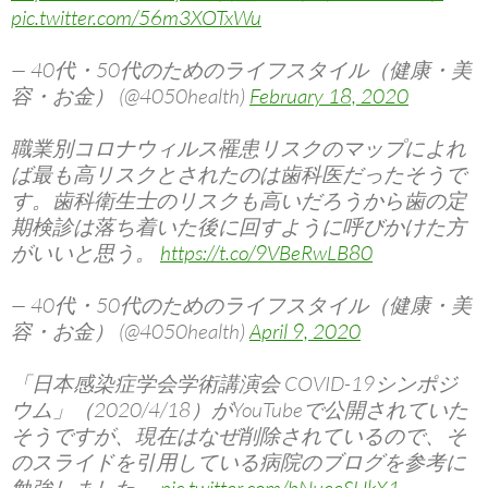
pic.twitter.com/56m3XOTxWu
— 40代・50代のためのライフスタイル（健康・美
容・お金） (@4050health)
February 18, 2020
職業別コロナウィルス罹患リスクのマップによれ
ば最も高リスクとされたのは歯科医だったそうで
す。歯科衛生士のリスクも高いだろうから歯の定
期検診は落ち着いた後に回すように呼びかけた方
がいいと思う。
https://t.co/9VBeRwLB80
— 40代・50代のためのライフスタイル（健康・美
容・お金） (@4050health)
April 9, 2020
「日本感染症学会学術講演会 COVID-19シンポジ
ウム」（2020/4/18）がYouTubeで公開されていた
そうですが、現在はなぜ削除されているので、そ
のスライドを引用している病院のブログを参考に