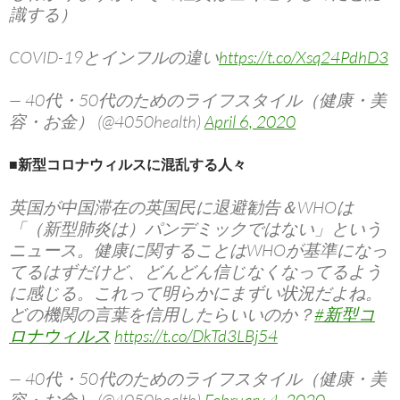
識する）
COVID-19とインフルの違い
https://t.co/Xsq24PdhD3
— 40代・50代のためのライフスタイル（健康・美
容・お金） (@4050health)
April 6, 2020
■新型コロナウィルスに混乱する人々
英国が中国滞在の英国民に退避勧告＆WHOは
「（新型肺炎は）パンデミックではない」という
ニュース。健康に関することはWHOが基準になっ
てるはずだけど、どんどん信じなくなってるよう
に感じる。これって明らかにまずい状況だよね。
どの機関の言葉を信用したらいいのか？
#新型コ
ロナウィルス
https://t.co/DkTd3LBj54
— 40代・50代のためのライフスタイル（健康・美