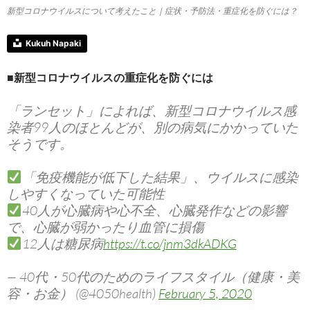
新型コロナウイルスについて考えたこと｜症状・予防法・重症化を防ぐには？
Kukuh Napaki
■新型コロナウイルスの重症化を防ぐには
「ランセット」によれば、新型コロナウイルス感
染者99人のほとんどが、別の病気にかかっていた
そうです。
「免疫機能が低下した結果」、ウイルスに感染
しやすくなっていた可能性
40人が心臓病や心不全、心臓発作などの影響
で、心臓が弱かったり血管に損傷
12人は糖尿病
https://t.co/jnm3dkADKG
— 40代・50代のためのライフスタイル（健康・美
容・お金） (@4050health)
February 5, 2020