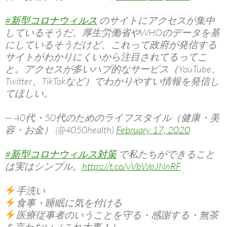
#新型コロナウィルス
のサイトにアクセスが集中
しているそうだ。厚生労働省やWHOのデータを基
にしているそうだけど、これって政府が発信する
サイトがわかりにくいから注目されてるってこ
と。アクセスが多いハブ的なサービス（YouTube、
Twitter、TikTokなど）でわかりやすい情報を発信し
てほしい。
— 40代・50代のためのライフスタイル（健康・美
容・お金） (@4050health)
February 17, 2020
#新型コロナウィルス対策
で私たちができること
は実はシンプル。
https://t.co/yVbWpJNnRF
手洗い
食事・睡眠に気を付ける
医療従事者のいうことを守る・感謝する・無茶