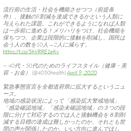
流行前の生活・社会を機能させつつ（前提条
件）、接触の8割減を達成できるかという人類に
与えられた課題。これができるようになれば人類
は一歩前に進める！メリハリをつけ、社会機能を
保ちつつ、企業は段階的に接触を削減し、国民は
会う人の数を10人→2人に減らす。
https://t.co/5hVRRE1eKv
— 40代・50代のためのライフスタイル（健康・美
容・お金） (@4050health)
April 9, 2020
緊急事態宣言を全都道府県に拡大するというニュ
ース。
地域の感染状況によって「感染拡大警戒地域」
「感染確認地域」「感染未確認地域」の３つの段
階に分けて対応するのでは人と接触機会を８割削
減する目標の達成は難しかったのか、それとも世
間の声が関係したのか。いい方向に進んでほし