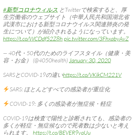
#新型コロナウィルス
とTwitterで検索すると、厚
生労働省のウェブサイト（中華人民共和国湖北省
武漢市における新型コロナウイルス関連肺炎の発
生について）が紹介されるようになっています。
https://t.co/WCDdf52Z8h
pic.twitter.com/3FhxabyAvZ
— 40代・50代のためのライフスタイル（健康・美
容・お金） (@4050health)
January 30, 2020
SARSとCOVID-19の違い
https://t.co/VKikCM221V
SARS: ほとんどすべての感染者が重症化
COVID-19: 多くの感染者が無症候・軽症
COVID-19は検査で陽性と診断されても、感染者の
多くが軽症・無症候なので死者数は少ないと考え
られます。
https://t.co/BEVER9yqUu