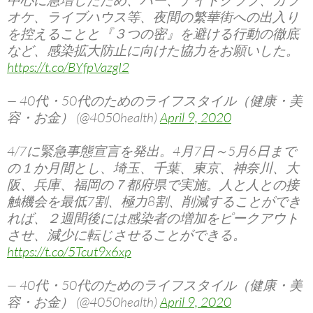
中心に急増したため、バー、ナイトクラブ、カラ
オケ、ライブハウス等、夜間の繁華街への出入り
を控えることと『３つの密』を避ける行動の徹底
など、感染拡大防止に向けた協力をお願いした。
https://t.co/BYfpVazgI2
— 40代・50代のためのライフスタイル（健康・美
容・お金） (@4050health)
April 9, 2020
4/7に緊急事態宣言を発出。4月7日～5月6日まで
の１か月間とし、埼玉、千葉、東京、神奈川、大
阪、兵庫、福岡の７都府県で実施。人と人との接
触機会を最低7割、極力8割、削減することができ
れば、２週間後には感染者の増加をピークアウト
させ、減少に転じさせることができる。
https://t.co/5Tcut9x6xp
— 40代・50代のためのライフスタイル（健康・美
容・お金） (@4050health)
April 9, 2020