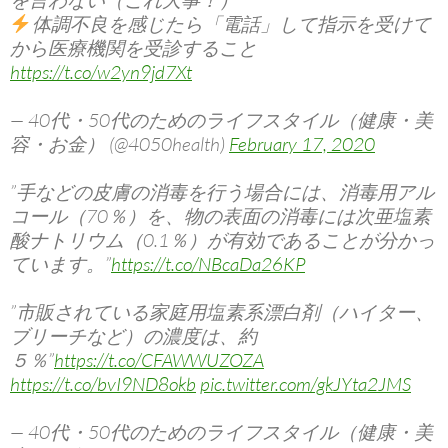
を言わない（これ大事！）
体調不良を感じたら「電話」して指示を受けて
から医療機関を受診すること
https://t.co/w2yn9jd7Xt
— 40代・50代のためのライフスタイル（健康・美
容・お金） (@4050health)
February 17, 2020
”手などの皮膚の消毒を行う場合には、消毒用アル
コール（70％）を、物の表面の消毒には次亜塩素
酸ナトリウム（0.1％）が有効であることが分かっ
ています。”
https://t.co/NBcaDa26KP
”市販されている家庭用塩素系漂白剤（ハイター、
ブリーチなど）の濃度は、約
５％”
https://t.co/CFAWWUZOZA
https://t.co/bvI9ND8okb
pic.twitter.com/gkJYta2JMS
— 40代・50代のためのライフスタイル（健康・美