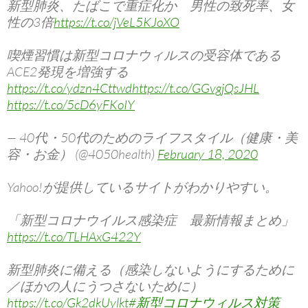
新型肺炎、たばこで重症化か 男性の致死率、女
性の3倍
https://t.co/jVeL5KJoXO
喫煙習慣は新型コロナウィルスの受容体である
ACE2発現を増強する
https://t.co/ydzn4Cttwd
https://t.co/GGvgjQsJHL
https://t.co/5cD6yFKoIY
— 40代・50代のためのライフスタイル（健康・美
容・お金） (@4050health)
February 18, 2020
Yahoo!が提供しているサイトがわかりやすい。
「新型コロナウイルス感染症 最新情報まとめ」
https://t.co/TLHAxG422Y
新型肺炎に備える（感染しないようにするために
／ほかの人にうつさないために）
https://t.co/Gk2dkUylkt
#新型コロナウィルス対策