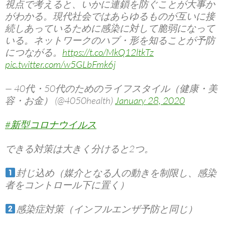
視点で考えると、いかに連鎖を防ぐことが大事か
がわかる。現代社会ではあらゆるものが互いに接
続しあっているために感染に対して脆弱になって
いる。ネットワークのハブ・形を知ることが予防
につながる。
https://t.co/MkQ12ltkTz
pic.twitter.com/w5GLbFmk6j
— 40代・50代のためのライフスタイル（健康・美
容・お金） (@4050health)
January 28, 2020
#新型コロナウイルス
できる対策は大きく分けると2つ。
封じ込め（媒介となる人の動きを制限し、感染
者をコントロール下に置く）
感染症対策（インフルエンザ予防と同じ）