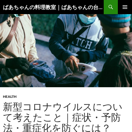
コ
検
ばあちゃんの料理教室｜ばあちゃんの台所から学ぶ、食と健康の知恵
ン
索
メインメ
テ
ニュー
ン
ツ
へ
ス
キ
ッ
プ
HEALTH
新型コロナウイルスについ
て考えたこと｜症状・予防
法・重症化を防ぐには？