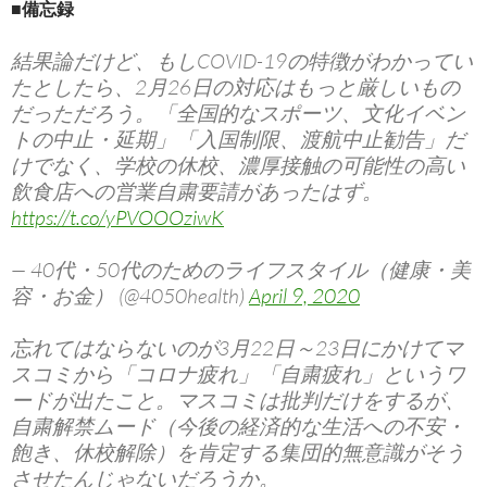
■備忘録
結果論だけど、もしCOVID-19の特徴がわかってい
たとしたら、2月26日の対応はもっと厳しいもの
だっただろう。「全国的なスポーツ、文化イベン
トの中止・延期」「入国制限、渡航中止勧告」だ
けでなく、学校の休校、濃厚接触の可能性の高い
飲食店への営業自粛要請があったはず。
https://t.co/yPVOOOziwK
— 40代・50代のためのライフスタイル（健康・美
容・お金） (@4050health)
April 9, 2020
忘れてはならないのが3月22日～23日にかけてマ
スコミから「コロナ疲れ」「自粛疲れ」というワ
ードが出たこと。マスコミは批判だけをするが、
自粛解禁ムード（今後の経済的な生活への不安・
飽き、休校解除）を肯定する集団的無意識がそう
させたんじゃないだろうか。