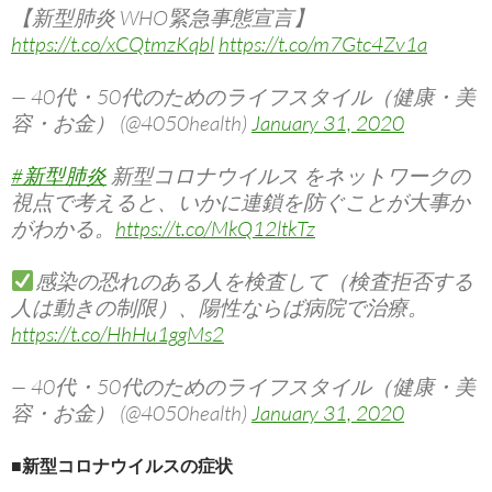
【新型肺炎 WHO緊急事態宣言】
https://t.co/xCQtmzKqbl
https://t.co/m7Gtc4Zv1a
— 40代・50代のためのライフスタイル（健康・美
容・お金） (@4050health)
January 31, 2020
#新型肺炎
新型コロナウイルス をネットワークの
視点で考えると、いかに連鎖を防ぐことが大事か
がわかる。
https://t.co/MkQ12ltkTz
感染の恐れのある人を検査して（検査拒否する
人は動きの制限）、陽性ならば病院で治療。
https://t.co/HhHu1ggMs2
— 40代・50代のためのライフスタイル（健康・美
容・お金） (@4050health)
January 31, 2020
■新型コロナウイルスの症状