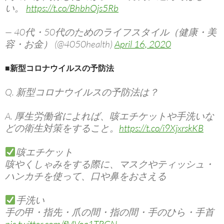
い。
https://t.co/BhbhOjs5Rb
— 40代・50代のためのライフスタイル（健康・美
容・お金） (@4050health)
April 16, 2020
■新型コロナウイルスの予防法
Q. 新型コロナウイルスの予防法は？
A. 厚生労働省によれば、咳エチケットや手洗いな
どの衛生対策をすること。
https://t.co/i9XjxrskKB
咳エチケット
咳やくしゃみをする際に、マスクやティッシュ・
ハンカチを使って、口や鼻をおさえる
手洗い
手の甲・指先・爪の間・指の間・手のひら・手首