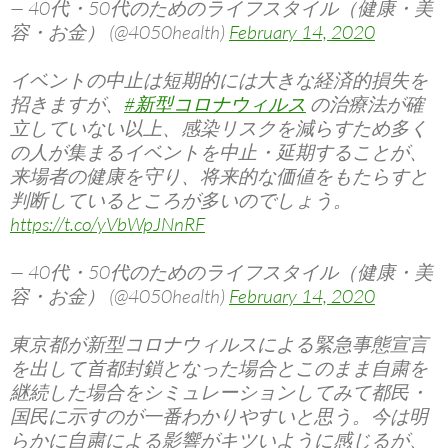
— 40代・50代のためのライフスタイル（健康・美
容・お金） (@4050health)
February 14, 2020
イベントの中止は短期的には大きな経済的損失を
招きますが、
#新型コロナウィルス
の治療法が確
立していない以上、感染リスクを減らすため多く
の人が集まるイベントを中止・延期することが、
来場者の健康を守り、将来的な価値をもたらすと
判断しているところが多いのでしょう。
https://t.co/yVbWpJNnRF
— 40代・50代のためのライフスタイル（健康・美
容・お金） (@4050health)
February 14, 2020
東京都が新型コロナウィルスによる緊急事態宣言
を出して首都封鎖となった場合とこのまま自粛を
継続した場合をシミュレーションしてみて都民・
国民に示すのが一番わかりやすいと思う。今は明
らかに自粛による影響がキツいように感じるが、