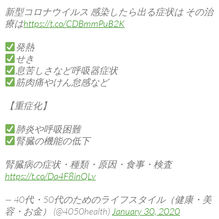
新型コロナウイルス 感染したら出る症状は その治
療は
https://t.co/CDBmmPuB2K
発熱
せき
息苦しさなど呼吸器症状
筋肉痛やけん怠感など
【重症化】
肺炎や呼吸困難
腎臓の機能の低下
腎臓病の症状・種類・原因・食事・検査
https://t.co/Da4F8inQLv
— 40代・50代のためのライフスタイル（健康・美
容・お金） (@4050health)
January 30, 2020