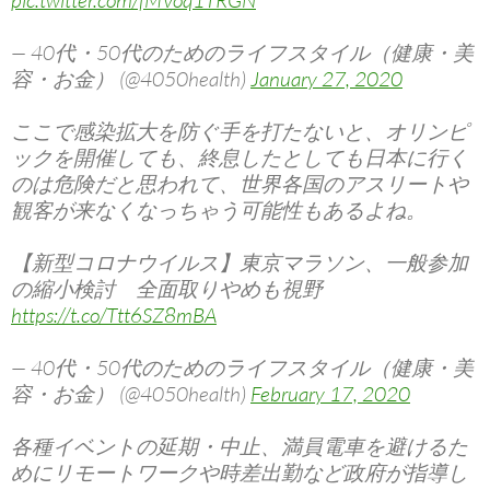
pic.twitter.com/fMVoq1TRGN
— 40代・50代のためのライフスタイル（健康・美
容・お金） (@4050health)
January 27, 2020
ここで感染拡大を防ぐ手を打たないと、オリンピ
ックを開催しても、終息したとしても日本に行く
のは危険だと思われて、世界各国のアスリートや
観客が来なくなっちゃう可能性もあるよね。
【新型コロナウイルス】東京マラソン、一般参加
の縮小検討 全面取りやめも視野
https://t.co/Ttt6SZ8mBA
— 40代・50代のためのライフスタイル（健康・美
容・お金） (@4050health)
February 17, 2020
各種イベントの延期・中止、満員電車を避けるた
めにリモートワークや時差出勤など政府が指導し