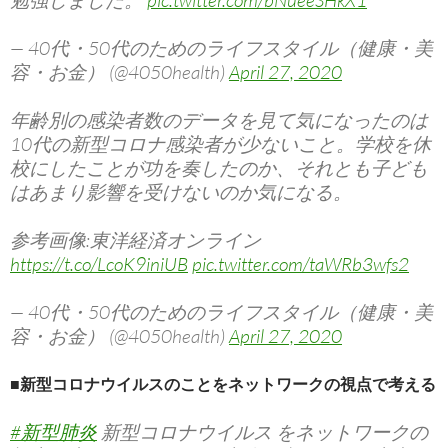
勉強しました。
pic.twitter.com/bNueeSHkX1
— 40代・50代のためのライフスタイル（健康・美
容・お金） (@4050health)
April 27, 2020
年齢別の感染者数のデータを見て気になったのは
10代の新型コロナ感染者が少ないこと。学校を休
校にしたことが功を奏したのか、それとも子ども
はあまり影響を受けないのか気になる。
参考画像:東洋経済オンライン
https://t.co/LcoK9iniUB
pic.twitter.com/taWRb3wfs2
— 40代・50代のためのライフスタイル（健康・美
容・お金） (@4050health)
April 27, 2020
■新型コロナウイルスのことをネットワークの視点で考える
#新型肺炎
新型コロナウイルス をネットワークの