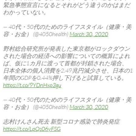
緊急事態宣言になるとそれがどう違うのかはまだ
わかっていない。
— 40代・50代のためのライフスタイル（健康・美
容・お金） (@4050health)
March 30, 2020
野村総合研究所が発表した東京都がロックダウン
された場合の経済への影響についての概算によれ
ば、仮に1カ月に渡って首都が封鎖された場合、
日本全体の個人消費を2.49兆円減少させ、日本の1
年間のGDPを0.44%押し下げると試算している。
https://t.co/9YDnHxp3gu
— 40代・50代のためのライフスタイル（健康・美
容・お金） (@4050health)
March 30, 2020
志村けんさん死去 新型コロナ感染で肺炎発症
https://t.co/LpQs06yFSG