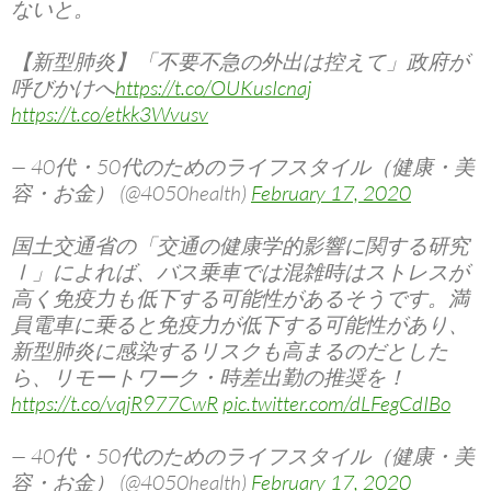
ないと。
【新型肺炎】「不要不急の外出は控えて」政府が
呼びかけへ
https://t.co/OUKusIcnaj
https://t.co/etkk3Wvusv
— 40代・50代のためのライフスタイル（健康・美
容・お金） (@4050health)
February 17, 2020
国土交通省の「交通の健康学的影響に関する研究
Ⅰ」によれば、バス乗車では混雑時はストレスが
高く免疫力も低下する可能性があるそうです。満
員電車に乗ると免疫力が低下する可能性があり、
新型肺炎に感染するリスクも高まるのだとした
ら、リモートワーク・時差出勤の推奨を！
https://t.co/vqjR977CwR
pic.twitter.com/dLFegCdIBo
— 40代・50代のためのライフスタイル（健康・美
容・お金） (@4050health)
February 17, 2020