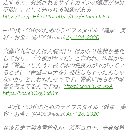
走すると、分泌されるサイトカインの濃度が制御
不能）」として知られる現象がある
https://t.co/f4H8YtJ4bt
https://t.co/E4ammfDc4z
— 40代・50代のためのライフスタイル（健康・美
容・お金） (@4050health)
April 24, 2020
宮藤官九郎さんは入院当日にはかなり症状が悪化
しており、「今夜がヤマだ」と言われ、医師から
は「腎盂（じんう）炎で体の免疫力が下がってい
るときに（新型コロナを）発症しちゃったんじゃ
ないか」と言われたそうです。腎臓に何らかの影
響を与えてるんですね。
https://t.co/IlhJxz8exA
https://t.co/ehOxgRbdBm
— 40代・50代のためのライフスタイル（健康・美
容・お金） (@4050health)
April 28, 2020
免疫暴走で肺炎重篤化か 新型コロナ、全身臓器