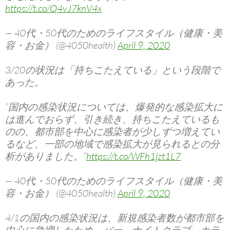
https://t.co/Q4vJ7knV4x
— 40代・50代のためのライフスタイル（健康・美
容・お金） (@4050health)
April 9, 2020
3/20の状況は「持ちこたえている」という段階で
あった。
”国内の感染状況については、爆発的な感染拡大に
は進んでおらず、引き続き、持ちこたえているも
のの、都市部を中心に感染者が少しずつ増えてい
るなど、一部の地域で感染拡大が見られるとの分
析がありました。”
https://t.co/WFh1jzt1L7
— 40代・50代のためのライフスタイル（健康・美
容・お金） (@4050health)
April 9, 2020
4/1の国内の感染状況は、新規感染者数が都市部を