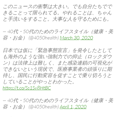
このニュースの衝撃は大きい。でも自分たちでで
きることって限られてる。やれることは、ちゃん
と手洗いをすること。大事な人を守るためにも。
— 40代・50代のためのライフスタイル（健康・美
容・お金） (@4050health)
March 30, 2020
日本では仮に「緊急事態宣言」を発令したとして
も海外のような強い強制力での抑止（ロックダウ
ン）は法律上は難しく、また感染連鎖の可視化が
できないという現状で、医療事業者の頑張りに期
待し、国民に行動変容を促すことで乗り切ろうと
していることがやっとわかった。
https://t.co/Ss1Sv8HtBC
— 40代・50代のためのライフスタイル（健康・美
容・お金） (@4050health)
April 1, 2020