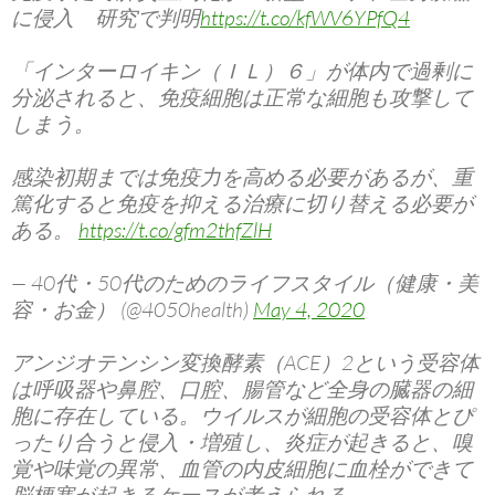
に侵入 研究で判明
https://t.co/kfWV6YPfQ4
「インターロイキン（ＩＬ）６」が体内で過剰に
分泌されると、免疫細胞は正常な細胞も攻撃して
しまう。
感染初期までは免疫力を高める必要があるが、重
篤化すると免疫を抑える治療に切り替える必要が
ある。
https://t.co/gfm2thfZlH
— 40代・50代のためのライフスタイル（健康・美
容・お金） (@4050health)
May 4, 2020
アンジオテンシン変換酵素（ACE）2という受容体
は呼吸器や鼻腔、口腔、腸管など全身の臓器の細
胞に存在している。ウイルスが細胞の受容体とぴ
ったり合うと侵入・増殖し、炎症が起きると、嗅
覚や味覚の異常、血管の内皮細胞に血栓ができて