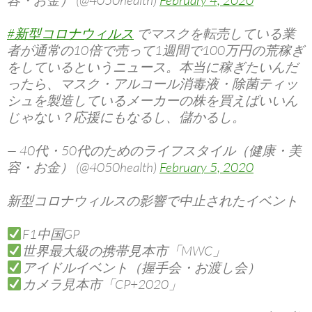
容・お金） (@4050health)
February 4, 2020
#新型コロナウィルス
でマスクを転売している業
者が通常の10倍で売って1週間で100万円の荒稼ぎ
をしているというニュース。本当に稼ぎたいんだ
ったら、マスク・アルコール消毒液・除菌ティッ
シュを製造しているメーカーの株を買えばいいん
じゃない？応援にもなるし、儲かるし。
— 40代・50代のためのライフスタイル（健康・美
容・お金） (@4050health)
February 5, 2020
新型コロナウィルスの影響で中止されたイベント
F1中国GP
世界最大級の携帯見本市「MWC」
アイドルイベント（握手会・お渡し会）
カメラ見本市「CP+2020」