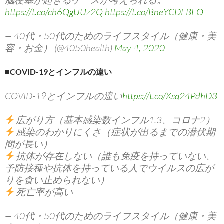
脳梗塞が起きるケースが考えられる。
https://t.co/ch6QgUUz2Q
https://t.co/BneYCDFBEO
— 40代・50代のためのライフスタイル（健康・美
容・お金） (@4050health)
May 4, 2020
■COVID-19とインフルの違い
COVID-19とインフルの違い
https://t.co/Xsq24PdhD3
広がり方（基本感染数インフル1.3、コロナ2）
感染のわかりにくさ（症状が出るまでの潜伏期
間が長い）
抗体が存在しない（誰も免疫を持っていない、
予防接種や抗体を持っている人でウイルスの広が
りを食い止められない）
死亡率が高い
— 40代・50代のためのライフスタイル（健康・美