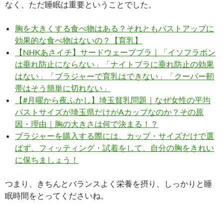
なく、ただ睡眠は重要ということでした。
胸を大きくする食べ物はある？それともバストアップに
効果的な食べ物はないの？【育乳】
【NHKあさイチ】サードウェーブブラ｜「イソフラボン
は垂れ防止にならない」「ナイトブラに垂れ防止の効果
はない」「ブラジャーで育乳はできない」「クーパー靭
帯はそう簡単に切れない」
【#月曜から夜ふかし】埼玉貧乳問題｜なぜ女性の平均
バストサイズが埼玉県だけがAカップなのか？その原
因・理由｜胸の大きさは何で決まる！？
ブラジャーを購入する際には、カップ・サイズだけで選
ばず、フィッティング・試着をして、自分の胸をきれい
に保ちましょう！
つまり、きちんとバランスよく栄養を摂り、しっかりと睡
眠時間をとってくださいね。