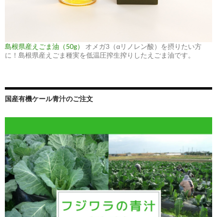
島根県産えごま油（50g）
オメガ3（αリノレン酸）を摂りたい方
に！島根県産えごま種実を低温圧搾生搾りしたえごま油です。
国産有機ケール青汁のご注文