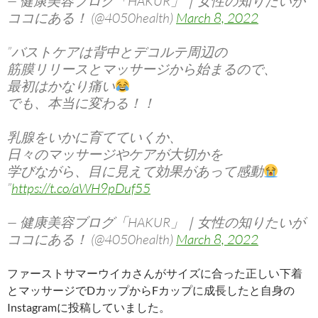
— 健康美容ブログ「HAKUR」｜女性の知りたいが
ココにある！ (@4050health)
March 8, 2022
”バストケアは背中とデコルテ周辺の
筋膜リリースとマッサージから始まるので、
最初はかなり痛い
でも、本当に変わる！！
乳腺をいかに育てていくか、
日々のマッサージやケアが大切かを
学びながら、目に見えて効果があって感動
”
https://t.co/aWH9pDuf55
— 健康美容ブログ「HAKUR」｜女性の知りたいが
ココにある！ (@4050health)
March 8, 2022
ファーストサマーウイカさんがサイズに合った正しい下着
とマッサージでDカップからFカップに成長したと自身の
Instagramに投稿していました。