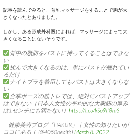
記事を読んでみると、育乳マッサージをすることで胸が大
きくなったとありました。
しかし、ある形成外科医によれば、マッサージによって大
きくなることはないそうです。
背中の脂肪をバストに持ってくることはできな
い
揉んで大きくなるのは、単にバストが腫れてい
るだけ
ナイトブラを着用してもバストは大きくならな
い
合掌ポーズの筋トレでは、絶対にバストアップ
はできない（日本人女性の平均的な大胸筋の厚み
は1センチにも満たない）
https://t.co/kSo9If8rqS
— 健康美容ブログ「HAKUR」｜女性の知りたいが
ココにある！ (@4050health)
March 8, 2022