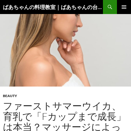
コ
検
ばあちゃんの料理教室｜ばあちゃんの台所から学ぶ、食と健康の知恵
ン
索
メインメ
テ
ニュー
ン
ツ
へ
ス
キ
ッ
プ
BEAUTY
ファーストサマーウイカ、
育乳で「Fカップまで成長」
は本当？マッサージによっ