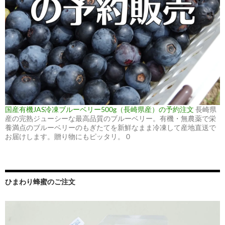
国産有機JAS冷凍ブルーベリー500g（長崎県産）の予約注文
長崎県
産の完熟ジューシーな最高品質のブルーベリー。有機・無農薬で栄
養満点のブルーベリーのもぎたてを新鮮なまま冷凍して産地直送で
お届けします。贈り物にもピッタリ。 0
ひまわり蜂蜜のご注文