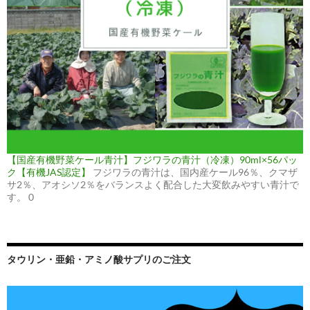
【国産有機野菜ケール青汁】フジワラの青汁（冷凍）90ml×56パッ
ク【有機JAS認定】
フジワラの青汁は、国内産ケール96％、クマザ
サ2％、アオシソ2％をバランスよく配合した大変飲みやすい青汁で
す。 0
タウリン・亜鉛・アミノ酸サプリのご注文