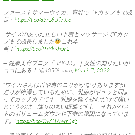
ファーストサマーウイカ、育乳で「Fカップまで成
長」
https://t.co/q5rL6U9ACo
”サイズのあった正しい下着とマッサージでFカッ
プまで成長しました
これ本
当！”
https://t.co/PirYkKh5r1
— 健康美容ブログ「HAKUR」｜女性の知りたいが
ココにある！ (@4050health)
March 7, 2022
”ウイカさんは首や肩のコリがかなりありますね。
巡りが停滞しているために、乳腺がギュッと固ま
ってカッチカチです。乳腺を軽く揉むだけで痛い
というのは、巡りの悪い証拠ですし、それがバス
トのボリュームダウンや下垂の原因になっていま
す。”
https://t.co/OwYT6wm1gh