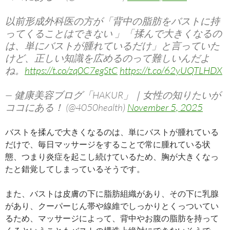
以前形成外科医の方が「背中の脂肪をバストに持
ってくることはできない 」「揉んで大きくなるの
は、単にバストが腫れているだけ」と言っていた
けど、正しい知識を広めるのって難しいんだよ
ね。
https://t.co/zq0C7egStC
https://t.co/62yUQTLHDX
— 健康美容ブログ「HAKUR」｜女性の知りたいが
ココにある！ (@4050health)
November 5, 2025
バストを揉んで大きくなるのは、単にバストが腫れている
だけで、毎日マッサージをすることで常に腫れている状
態、つまり炎症を起こし続けているため、胸が大きくなっ
たと錯覚してしまっているそうです。
また、バストは皮膚の下に脂肪組織があり、その下に乳腺
があり、クーパーじん帯や線維でしっかりとくっついてい
るため、マッサージによって、背中やお腹の脂肪を持って