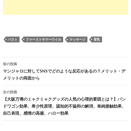
バスト
ファーストサマーウイカ
マッサージ
育乳
投
前の投稿
稿
マンジャロに対してSNSでどのような反応があるの？メリット・デ
メリットの両面から
ナ
ビ
次の投稿
【大阪万博のミャクミャクグッズの人気の心理的要因とは？】バン
ゲ
ドワゴン効果、希少性原理、認知的不協和の解消、単純接触効果、
ー
自己表現、感情の高揚、ハロー効果
シ