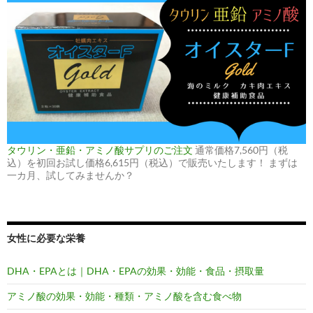
タウリン・亜鉛・アミノ酸サプリのご注文
通常価格7,560円（税
込）を初回お試し価格6,615円（税込）で販売いたします！ まずは
一カ月、試してみませんか？
女性に必要な栄養
DHA・EPAとは｜DHA・EPAの効果・効能・食品・摂取量
アミノ酸の効果・効能・種類・アミノ酸を含む食べ物