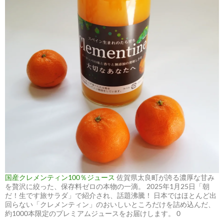
国産クレメンティン100％ジュース
佐賀県太良町が誇る濃厚な甘み
を贅沢に絞った、保存料ゼロの本物の一滴。 2025年1月25日「朝
だ！生です旅サラダ」で紹介され、話題沸騰！ 日本ではほとんど出
回らない「クレメンティン」のおいしいところだけを詰め込んだ、
約1000本限定のプレミアムジュースをお届けします。 0