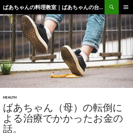
コ
検
ばあちゃんの料理教室｜ばあちゃんの台所から学ぶ、食と健康の知恵
ン
索
メインメ
テ
ニュー
ン
ツ
へ
ス
キ
ッ
プ
HEALTH
ばあちゃん（母）の転倒に
よる治療でかかったお金の
話。