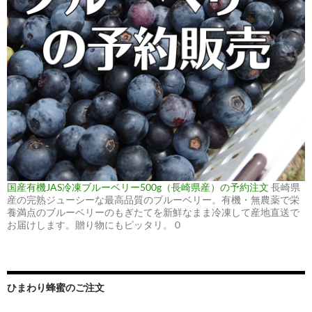
国産有機JAS冷凍ブルーベリー500g（長崎県産）の予約注文
長崎県
産の完熟ジューシーな最高品質のブルーベリー。有機・無農薬で栄
養満点のブルーベリーのもぎたてを新鮮なまま冷凍して産地直送で
お届けします。贈り物にもピッタリ。 0
ひまわり蜂蜜のご注文