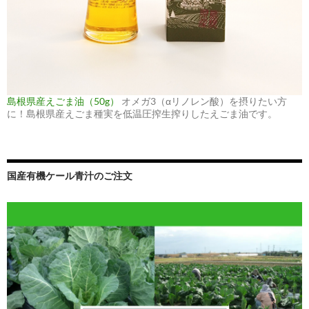
島根県産えごま油（50g）
オメガ3（αリノレン酸）を摂りたい方
に！島根県産えごま種実を低温圧搾生搾りしたえごま油です。
国産有機ケール青汁のご注文