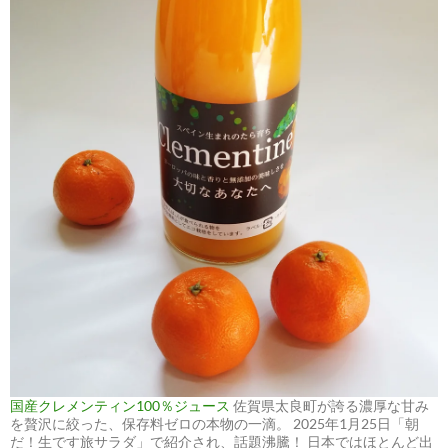
国産クレメンティン100％ジュース
佐賀県太良町が誇る濃厚な甘み
を贅沢に絞った、保存料ゼロの本物の一滴。 2025年1月25日「朝
だ！生です旅サラダ」で紹介され、話題沸騰！ 日本ではほとんど出