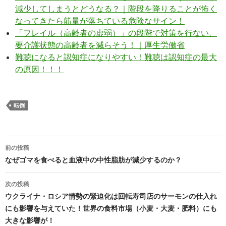
減少してしまうとどうなる？｜階段を降りることが怖く
なってきたら筋量が落ちている危険なサイン！
「フレイル（高齢者の虚弱）」の段階で対策を行ない、
要介護状態の高齢者を減らそう！｜厚生労働省
難聴になると認知症になりやすい！難聴は認知症の最大
の原因！！！
転倒
投
前の投稿
稿
なぜゴマを食べると血液中の中性脂肪が減少するのか？
ナ
次の投稿
ビ
ウクライナ・ロシア情勢の緊迫化は回転寿司店のサーモンの仕入れ
にも影響を与えていた！世界の食料市場（小麦・大麦・肥料）にも
ゲ
大きな影響が！