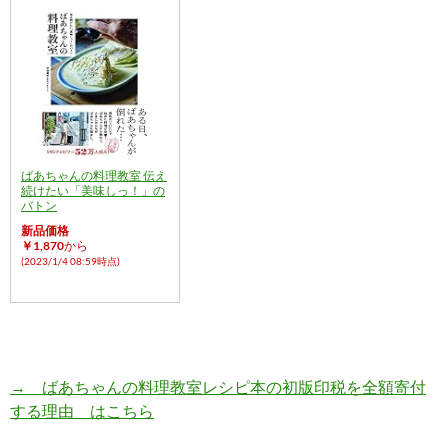
ばあちゃんの料理教室 伝え
続けたい「美味しっ！」の
バトン
新品価格
￥1,870
から
(2023/1/4 08:59時点)
→ ばあちゃんの料理教室レシピ本の初版印税を全額寄付
する理由 はこちら