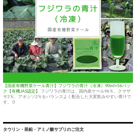
【国産有機野菜ケール青汁】フジワラの青汁（冷凍）90ml×56パッ
ク【有機JAS認定】
フジワラの青汁は、国内産ケール96％、クマザ
サ2％、アオシソ2％をバランスよく配合した大変飲みやすい青汁で
す。 0
タウリン・亜鉛・アミノ酸サプリのご注文