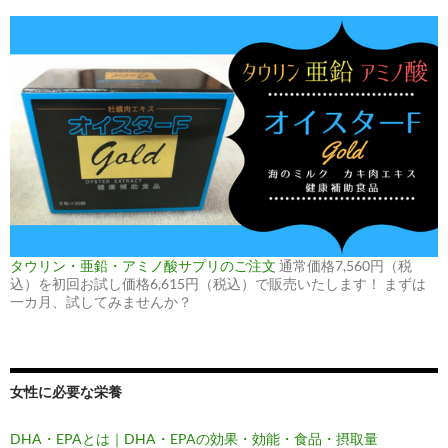
タウリン・亜鉛・アミノ酸サプリのご注文
通常価格7,560円（税
込）を初回お試し価格6,615円（税込）で販売いたします！ まずは
一カ月、試してみませんか？
女性に必要な栄養
DHA・EPAとは｜DHA・EPAの効果・効能・食品・摂取量