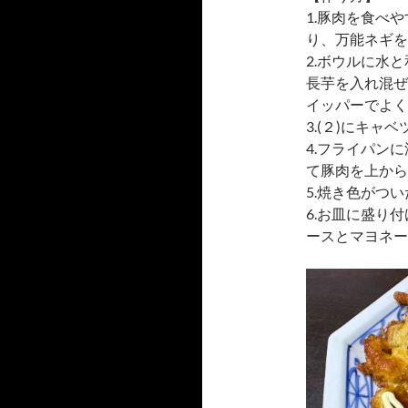
1.豚肉を食べ
り、万能ネギを
2.ボウルに水
長芋を入れ混ぜ
イッパーでよく
3.(２)にキ
4.フライパンに
て豚肉を上から
5.焼き色がつ
6.お皿に盛り
ースとマヨネー