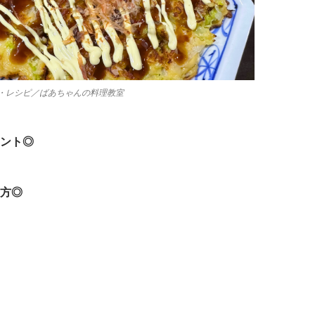
・レシピ／ばあちゃんの料理教室
ント◎
方◎