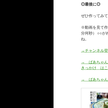
◎最後に◎
ぜひ作ってみて
※動画を見て作
分何秒） ○○
ね。
→チャンネル登
→ ばあちゃん
きっかけ はこ
→ ばあちゃん