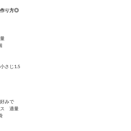
作り方◎
量
個
さじ1.5
好みで
ス 適量
袋