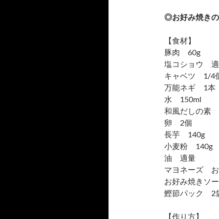
◎お好み焼きの
【食材】
豚肉 60g
塩コショウ 適
キャベツ 1/4
万能ネギ 1本
水 150ml
和風だしの素 小
卵 2個
長芋 140g
小麦粉 140g
油 適量
マヨネーズ お
お好み焼きソー
鰹節パック 2
【作り方】