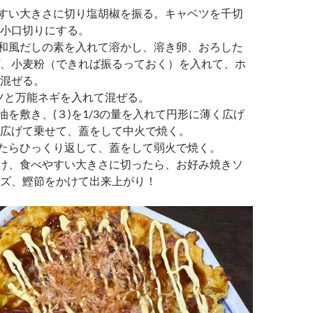
やすい大きさに切り塩胡椒を振る。キャベツを千切
小口切りにする。
と和風だしの素を入れて溶かし、溶き卵、おろした
、小麦粉（できれば振るっておく）を入れて、ホ
混ぜる。
ャベツと万能ネギを入れて混ぜる。
油を敷き、(３)を1/3の量を入れて円形に薄く広げ
広げて乗せて、蓋をして中火で焼く。
いたらひっくり返して、蓋をして弱火で焼く。
付け、食べやすい大きさに切ったら、お好み焼きソ
ズ、鰹節をかけて出来上がり！