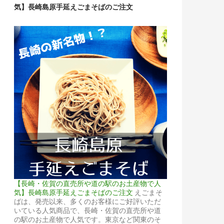
気】長崎島原手延えごまそばのご注文
【長崎・佐賀の直売所や道の駅のお土産物で人
気】長崎島原手延えごまそばのご注文
えごまそ
ばは、発売以来、多くのお客様にご好評いただ
いている人気商品で、長崎・佐賀の直売所や道
の駅のお土産物で人気です。東京など関東のそ