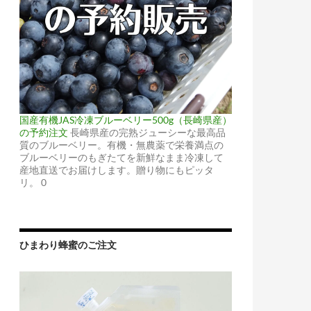
国産有機JAS冷凍ブルーベリー500g（長崎県産）
の予約注文
長崎県産の完熟ジューシーな最高品
質のブルーベリー。有機・無農薬で栄養満点の
ブルーベリーのもぎたてを新鮮なまま冷凍して
産地直送でお届けします。贈り物にもピッタ
リ。 0
ひまわり蜂蜜のご注文