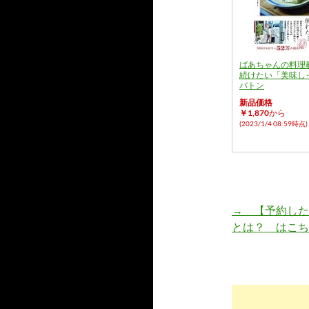
ばあちゃんの料理
続けたい「美味し
バトン
新品価格
￥1,870
から
(2023/1/4 08:59時点)
→ 【予約した
とは？ はこち