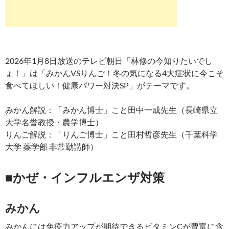
2026年1月8日放送のテレビ朝日「林修の今知りたいでし
ょ！」は「みかんVSりんご！冬の気になる4大症状に今こそ
食べてほしい！健康パワー対決SP」がテーマです。
みかん解説：「みかん博士」こと田中一成先生（長崎県立
大学名誉教授・農学博士）
りんご解説：「りんご博士」こと田村哲彦先生（千葉科学
大学 薬学部 非常勤講師）
■かぜ・インフルエンザ対策
みかん
みかんには免疫力アップが期待できるビタミンCが豊富に含