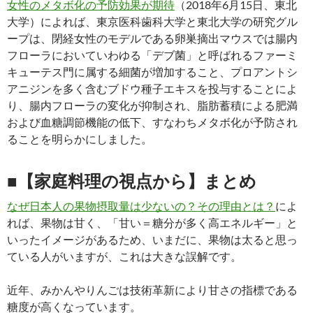
女性のメタボ化の予防効果が期待
（2018年6月15日、東北
大学）によれば、東京医科歯科大学と東北大学の研究グル
ープは、閉経女性のモデルである卵巣摘出マウスでは腸内
フローラにおいていわゆる「デブ菌」と呼ばれるファーミ
キューテス門に属する細菌が増加すること、プロアントシ
アニジンを多く含むブドウ種子エキスを投与することによ
り、腸内フローラの変化が抑制され、脂肪蓄積による肥満
および血糖調節機能の低下、すなわちメタボ化が予防され
ることを明らかにしました。
■【家庭料理の視点から】まとめ
なぜ日本人の果物摂取量は少ないの？その理由とは？
によ
れば、果物は甘く、「甘い＝糖分が多く高エネルギー」と
いったイメージがあるため、いまだに、果物は太ると思っ
ている人がいますが、これは大きな誤解です。
近年、みかんやりんごは技術革新により甘さの指標である
糖度が高くなっています。