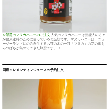
今話題のマヌカハニーのご注文
人気のマヌカハニーは芸能人の方々
が健康維持のために使っていると話題です。マヌカハニーは、ニュ
ージーランドにのみ自生するお茶の木の一種「マヌカ」の花の蜜を
みつばちが集めてできた蜂蜜です。 0
国産クレメンティンジュースの予約注文