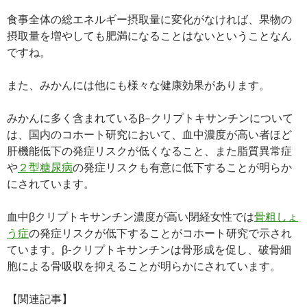
食事全体の総エネルギー摂取量に変化がなければ、果物の
摂取量を増やしても肥満になることはないということなん
ですね。
また、みかんには他にも様々な健康効果があります。
みかんに多く含まれているβ–クリプトキサンチンについて
は、国内のコホート研究において、血中濃度が高い者ほど
肝機能低下の発症リスクが低くなること、また脂質異常症
や
２型糖尿病
の発症リスクも有意に低下することが明らか
にされています。
血中βクリプトキサンチン濃度が高い閉経女性では
骨粗しょ
う症
の発症リスクが低下することがコホート研究で示され
ています。β-クリプトキサンチンは骨形成を促し、破骨細
胞による骨吸収を抑えることが明らかにされています。
【関連記事】