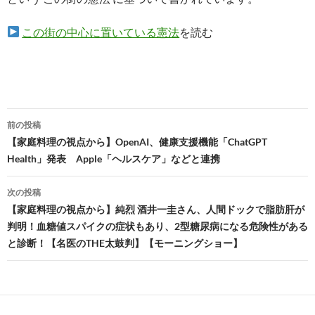
この街の中心に置いている憲法
を読む
投
前の投稿
稿
【家庭料理の視点から】OpenAI、健康支援機能「ChatGPT
Health」発表 Apple「ヘルスケア」などと連携
ナ
ビ
次の投稿
【家庭料理の視点から】純烈 酒井一圭さん、人間ドックで脂肪肝が
ゲ
判明！血糖値スパイクの症状もあり、2型糖尿病になる危険性がある
ー
と診断！【名医のTHE太鼓判】【モーニングショー】
シ
ョ