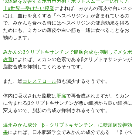
低体温を改善するポカポカ術・ホットスムージーの作り方
｜#世界一受けたい授業
によれば、みかんの薄皮や白いスジ
には、血行を良くする「ヘスペリジン」が含まれているの
で、みかんを食べる時にはヘスペリジンの健康効果を得る
ためにも、ミカンの薄皮や白い筋も一緒に食べることをお
勧めします。
みかんのβクリプトキサンチンで脂肪合成を抑制してメタボ
改善
によれば、ミカンの色素であるβクリプトキサンチンが
脂肪合成を抑制してくれるそうです。
また、総
コレステロール
値も減少するそうです。
体内に吸収された脂肪は
肝臓
で再合成されますが、ミカン
に含まれるβクリプトキサンチンが悪い細胞から良い細胞に
変えるので、脂肪の合成が抑制されるそうです。
温州みかん成分「β－クリプトキサンチン」に糖尿病改善効
果
によれば、日本肥満学会でみかんの成分である 「β（ベ