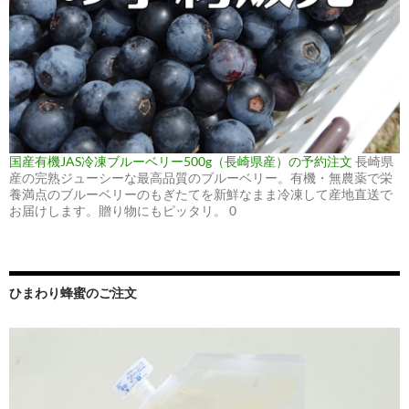
国産有機JAS冷凍ブルーベリー500g（長崎県産）の予約注文
長崎県
産の完熟ジューシーな最高品質のブルーベリー。有機・無農薬で栄
養満点のブルーベリーのもぎたてを新鮮なまま冷凍して産地直送で
お届けします。贈り物にもピッタリ。 0
ひまわり蜂蜜のご注文