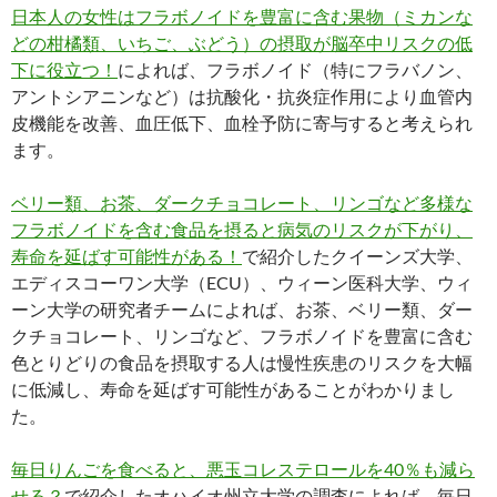
日本人の女性はフラボノイドを豊富に含む果物（ミカンな
どの柑橘類、いちご、ぶどう）の摂取が脳卒中リスクの低
下に役立つ！
によれば、フラボノイド（特にフラバノン、
アントシアニンなど）は抗酸化・抗炎症作用により血管内
皮機能を改善、血圧低下、血栓予防に寄与すると考えられ
ます。
ベリー類、お茶、ダークチョコレート、リンゴなど多様な
フラボノイドを含む食品を摂ると病気のリスクが下がり、
寿命を延ばす可能性がある！
で紹介したクイーンズ大学、
エディスコーワン大学（ECU）、ウィーン医科大学、ウィ
ーン大学の研究者チームによれば、お茶、ベリー類、ダー
クチョコレート、リンゴなど、フラボノイドを豊富に含む
色とりどりの食品を摂取する人は慢性疾患のリスクを大幅
に低減し、寿命を延ばす可能性があることがわかりまし
た。
毎日りんごを食べると、悪玉コレステロールを40％も減ら
せる？
で紹介したオハイオ州立大学の調査によれば、毎日