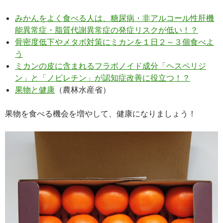
みかんをよく食べる人は、糖尿病・非アルコール性肝機
能異常症・脂質代謝異常症の発症リスクが低い！？
骨密度低下やメタボ対策にミカンを１日２～３個食べよ
う
ミカンの皮に含まれるフラボノイド成分「ヘスペリジ
ン」と「ノビレチン」が認知症改善に役立つ！？
果物と健康
（農林水産省）
果物を食べる機会を増やして、健康になりましょう！