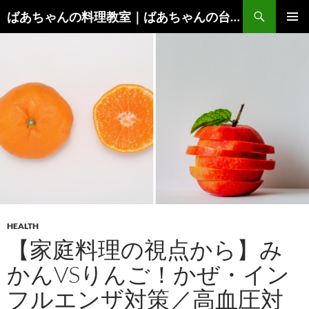
コ
検
ばあちゃんの料理教室｜ばあちゃんの台所から学ぶ、食と健康の知恵
ン
索
メインメ
テ
ニュー
ン
ツ
へ
ス
キ
ッ
プ
HEALTH
【家庭料理の視点から】み
かんVSりんご！かぜ・イン
フルエンザ対策／高血圧対