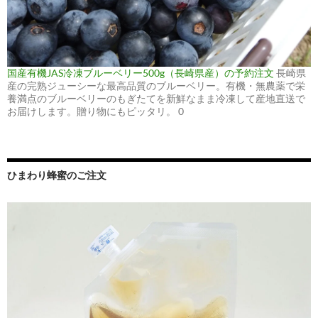
国産有機JAS冷凍ブルーベリー500g（長崎県産）の予約注文
長崎県
産の完熟ジューシーな最高品質のブルーベリー。有機・無農薬で栄
養満点のブルーベリーのもぎたてを新鮮なまま冷凍して産地直送で
お届けします。贈り物にもピッタリ。 0
ひまわり蜂蜜のご注文