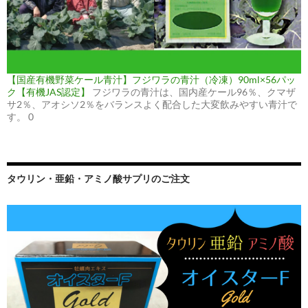
【国産有機野菜ケール青汁】フジワラの青汁（冷凍）90ml×56パッ
ク【有機JAS認定】
フジワラの青汁は、国内産ケール96％、クマザ
サ2％、アオシソ2％をバランスよく配合した大変飲みやすい青汁で
す。 0
タウリン・亜鉛・アミノ酸サプリのご注文