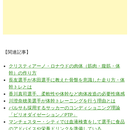
【関連記事】
クリスティアーノ・ロナウドの肉体（筋肉・腹筋・体
幹）の作り方
長友選手が本田選手に教えた骨盤を意識した走り方・体
幹トレとは
香川真司選手、柔軟性や体幹など肉体改造の必要性痛感
川澄奈穂美選手が体幹トレーニングを行う理由とは
バルサも採用するサッカーのコンディショニング理論
「ピリオダイゼーション／PTP」
マンチェスター・シティでは血液検査をして選手に食品
のアドバイスや栄養ドリンクを準備している