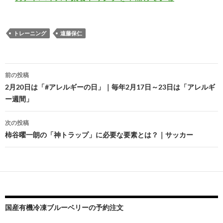
トレーニング
遠藤保仁
投
前の投稿
稿
2月20日は「#アレルギーの日」｜毎年2月17日～23日は「アレルギ
ー週間」
ナ
ビ
次の投稿
柿谷曜一朗の「神トラップ」に必要な要素とは？｜サッカー
ゲ
ー
シ
ョ
ン
国産有機冷凍ブルーベリーの予約注文