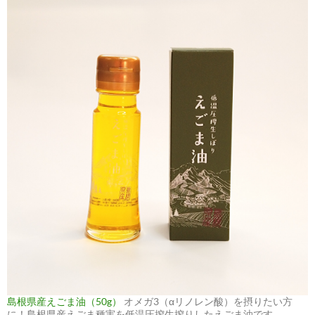
島根県産えごま油（50g）
オメガ3（αリノレン酸）を摂りたい方
に！島根県産えごま種実を低温圧搾生搾りしたえごま油です。