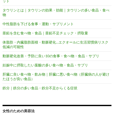
ット
タウリンとは｜タウリンの効果・効能｜タウリンの多い食品・食べ
物
中性脂肪を下げる食事・運動・サプリメント
亜鉛を含む食べ物・食品｜亜鉛不足チェック・摂取量
体脂肪・内臓脂肪面積・動脈硬化…エクオールに生活習慣病リスク
低減の可能性
動脈硬化改善・予防に良い10の食事・食べ物・食品・サプリ
妊娠中に摂取したい葉酸の多い食べ物・食品・サプリ
肝臓に良い食べ物・飲み物｜肝臓に悪い食べ物（肝臓病の人が避け
たほうが良い食品）
鉄分｜鉄分の多い食品・鉄分不足からくる症状
女性のための美容法