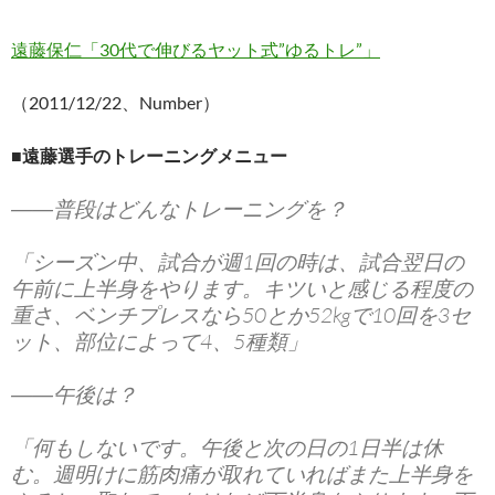
遠藤保仁「30代で伸びるヤット式”ゆるトレ”」
（2011/12/22、Number）
■遠藤選手のトレーニングメニュー
――普段はどんなトレーニングを？
「シーズン中、試合が週1回の時は、試合翌日の
午前に上半身をやります。キツいと感じる程度の
重さ、ベンチプレスなら50とか52kgで10回を3セ
ット、部位によって4、5種類」
――午後は？
「何もしないです。午後と次の日の1日半は休
む。週明けに筋肉痛が取れていればまた上半身を