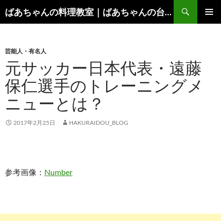
コ
検
ばあちゃんの料理教室｜ばあちゃんの台所から学ぶ、食と健康の知恵
ン
索
メインメ
テ
ニュー
ン
芸能人・有名人
ツ
元サッカー日本代表・遠藤
へ
ス
保仁選手のトレーニングメ
キ
ニューとは？
ッ
プ
2017年2月25日
HAKURAIDOU_BLOG
参考画像：
Number