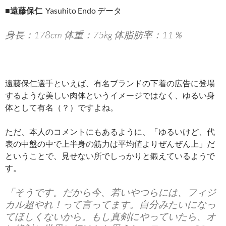
■
遠藤保仁
Yasuhito Endo データ
身長：178cm 体重：75kg 体脂肪率：11％
遠藤保仁選手といえば、有名ブランドの下着の広告に登場
するような美しい肉体というイメージではなく、ゆるい身
体として有名（？）ですよね。
ただ、本人のコメントにもあるように、「ゆるいけど、代
表の中盤の中で上半身の筋力は平均値よりぜんぜん上」だ
ということで、見せない所でしっかりと鍛えているようで
す。
「そうです。だから今、若いやつらには、フィジ
カル超やれ！って言ってます。自分みたいになっ
てほしくないから。もし真剣にやっていたら、オ