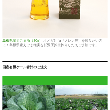
島根県産えごま油（50g）
オメガ3（αリノレン酸）を摂りたい方
に！島根県産えごま種実を低温圧搾生搾りしたえごま油です。
国産有機ケール青汁のご注文