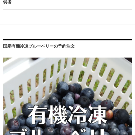
労省
ゲ
ー
シ
ョ
ン
国産有機冷凍ブルーベリーの予約注文