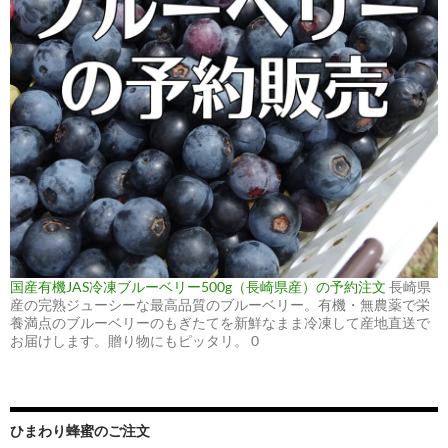
国産有機JAS冷凍ブルーベリー500g（長崎県産）の予約注文
長崎県
産の完熟ジューシーな最高品質のブルーベリー。有機・無農薬で栄
養満点のブルーベリーのもぎたてを新鮮なまま冷凍して産地直送で
お届けします。贈り物にもピッタリ。 0
ひまわり蜂蜜のご注文