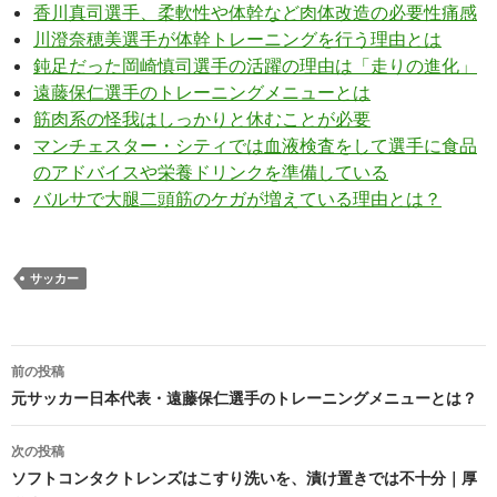
香川真司選手、柔軟性や体幹など肉体改造の必要性痛感
川澄奈穂美選手が体幹トレーニングを行う理由とは
鈍足だった岡崎慎司選手の活躍の理由は「走りの進化」
遠藤保仁選手のトレーニングメニューとは
筋肉系の怪我はしっかりと休むことが必要
マンチェスター・シティでは血液検査をして選手に食品
のアドバイスや栄養ドリンクを準備している
バルサで大腿二頭筋のケガが増えている理由とは？
サッカー
投
前の投稿
稿
元サッカー日本代表・遠藤保仁選手のトレーニングメニューとは？
ナ
次の投稿
ビ
ソフトコンタクトレンズはこすり洗いを、漬け置きでは不十分｜厚