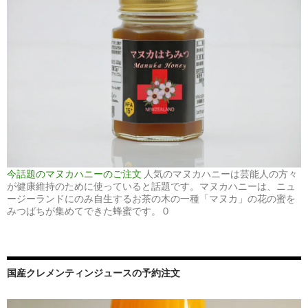
今話題のマヌカハニーのご注文
人気のマヌカハニーは芸能人の方々
が健康維持のために使っていると話題です。マヌカハニーは、ニュ
ージーランドにのみ自生するお茶の木の一種「マヌカ」の花の蜜を
みつばちが集めてできた蜂蜜です。 0
国産クレメンティンジュースの予約注文