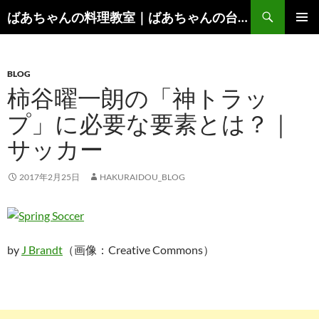
コ
検
ばあちゃんの料理教室｜ばあちゃんの台所から学ぶ、食と健康の知恵
ン
索
メインメ
テ
ニュー
ン
BLOG
ツ
柿谷曜一朗の「神トラッ
へ
ス
プ」に必要な要素とは？｜
キ
サッカー
ッ
プ
2017年2月25日
HAKURAIDOU_BLOG
by
J Brandt
（画像：Creative Commons）