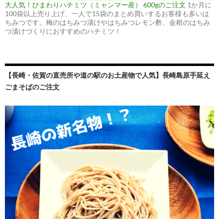
大人気！ひまわりハチミツ（ミャンマー産） 600gのご注文
1か月に
100袋以上売り上げ、一人で15袋のまとめ買いするお客様も多いは
ちみつです。梅のはちみつ漬けやはちみつレモン酢、金柑のはちみ
つ漬けづくりにおすすめのハチミツ！
【長崎・佐賀の直売所や道の駅のお土産物で人気】長崎島原手延え
ごまそばのご注文