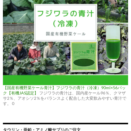
【国産有機野菜ケール青汁】フジワラの青汁（冷凍）90ml×56パッ
ク【有機JAS認定】
フジワラの青汁は、国内産ケール96％、クマザ
サ2％、アオシソ2％をバランスよく配合した大変飲みやすい青汁で
す。 0
タウリン・亜鉛・アミノ酸サプリのご注文