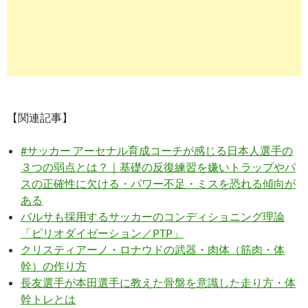
【関連記事】
#サッカー アーセナル育成コーチが感じる日本人選手の
３つの弱点とは？｜基礎の反復練習を嫌いトラップやパ
スの正確性に欠ける・パワー不足・ミスを恐れる傾向が
ある
バルサも採用するサッカーのコンディショニング理論
「ピリオダイゼーション／PTP」
クリスティアーノ・ロナウドの武器・肉体（筋肉・体
幹）の作り方
長友選手が本田選手に教えた骨盤を意識した走り方・体
幹トレとは