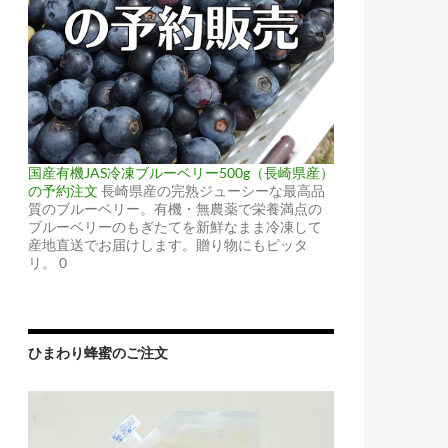
国産有機JAS冷凍ブルーベリー500g（長崎県産）
の予約注文
長崎県産の完熟ジューシーな最高品
質のブルーベリー。有機・無農薬で栄養満点の
ブルーベリーのもぎたてを新鮮なまま冷凍して
産地直送でお届けします。贈り物にもピッタ
リ。 0
ひまわり蜂蜜のご注文