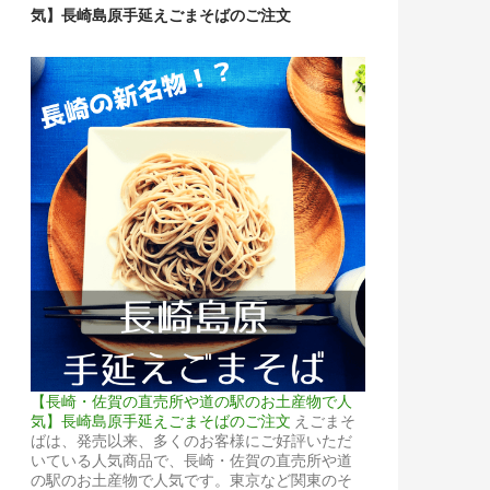
気】長崎島原手延えごまそばのご注文
【長崎・佐賀の直売所や道の駅のお土産物で人
気】長崎島原手延えごまそばのご注文
えごまそ
ばは、発売以来、多くのお客様にご好評いただ
いている人気商品で、長崎・佐賀の直売所や道
の駅のお土産物で人気です。東京など関東のそ