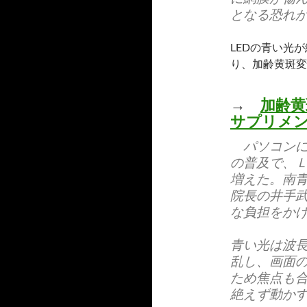
となる恐れ
LEDの青い光
り、加齢黄斑変
→
加齢黄
サプリメ
パソコンに
の普及で、
増えた。南
院長の井手
な負担をか
青い光は波
乱し、画面
ため焦点も
絶えず動か