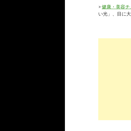
>
健康・美容チ
い光」、目に大