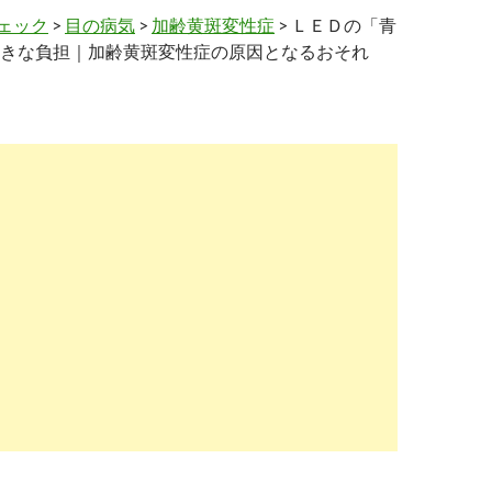
ェック
>
目の病気
>
加齢黄斑変性症
> ＬＥＤの「青
きな負担｜加齢黄斑変性症の原因となるおそれ