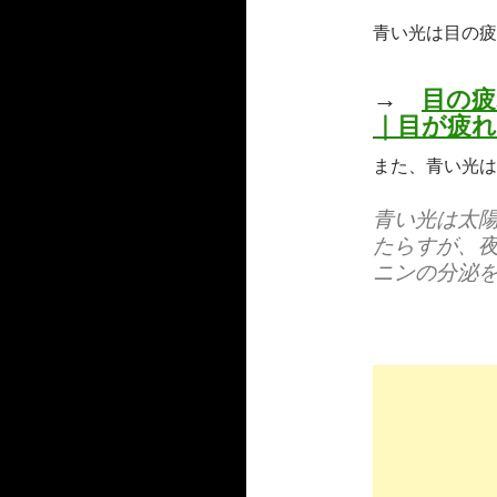
青い光は目の疲
→
目の疲
｜目が疲れ
また、青い光は
青い光は太
たらすが、
ニンの分泌