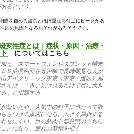
があるという。
が網膜を傷める波長とほぼ重なる付近にピークがあ
性症の原因となるおそれがあるそうです。
斑変性症とは｜症状・原因・治療・
ント
についてはこちら
加え、スマートフォンやタブレット端末
ＬＥＤ液晶画面を近距離で長時間見る人が
青山アイクリニック東京（東京・港区）副
武さんは、「青い光は見るだけで目に大き
ける」と指摘する。
長が短いため、大気中の粒子に当たって散
のちらつきの原因になる。大きく屈折する
合わせにくい。目の筋肉を無意識のうちに
すことになり、疲れの蓄積を招く。