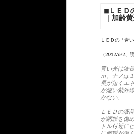
■ＬＥＤ
｜加齢黄
ＬＥＤの「青い
（2012/6/2
青い光は波
ｍ、ナノは
長が短くエ
が短い紫外
かない。
ＬＥＤの液
が網膜を傷
トル付近に
に網膜が傷