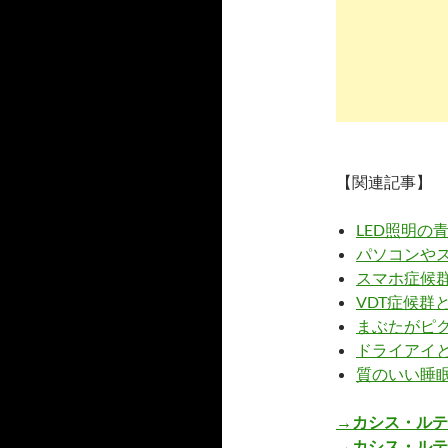
【関連記事】
LED照明の
パソコンや
スマホ症候
VDT症候群
まぶたがピ
ドライアイ
質のいい睡
→カシス・ルテ
→カシス・ルテ