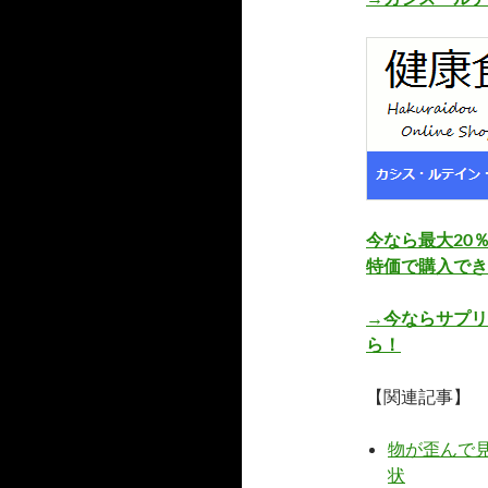
今なら最大20
特価で購入でき
→今ならサプリ
ら！
【関連記事】
物が歪んで
状