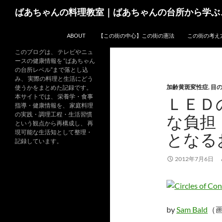
コ
検
ばあちゃんの料理教室｜ばあちゃんの台所から学ぶ
ン
索
テ
ABOUT
【この街の中心】この街の憲法
この街の考え
ン
ツ
このブログは、 テレビやニュ
ースの健康情報を “ばあちゃん
へ
の台所レベル”まで落とし込
ス
み、 実際の料理と生活にどう
加齢黄斑変性症
,
目
キ
使うかをまとめた記録です。
本サイトでは、 栄養学・食事
ＬＥＤ
ッ
指導・健康情報を、 家庭料理
プ
の実践・調理工程・生活習慣
な負担
という観点から再構成し、 再
現可能な生活知として整理・
となる
記録しています。
2012年7月6日
by
Sam Bald
（画