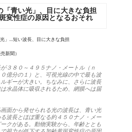
の「青い光」、目に大きな負担
斑変性症の原因となるおそれ
光」…短い波長、目に大きな負担
、読売新聞）
長が３８０～４９５ナノ・メートル（ｎ
１０億分の１）と、可視光線の中で最も波
ネルギーが大きい。ちなみに、さらに波長
線は水晶体に吸収されるため、網膜へは届
晶画面から発せられる光の波長は、青い光
める波長とほぼ重なる約４５０ナノ・メー
ピークがある。動物実験から、年齢ととも
んで視力が低下する加齢黄斑変性症の原因