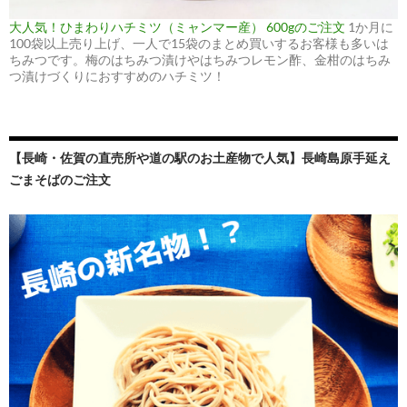
大人気！ひまわりハチミツ（ミャンマー産） 600gのご注文
1か月に
100袋以上売り上げ、一人で15袋のまとめ買いするお客様も多いは
ちみつです。梅のはちみつ漬けやはちみつレモン酢、金柑のはちみ
つ漬けづくりにおすすめのハチミツ！
【長崎・佐賀の直売所や道の駅のお土産物で人気】長崎島原手延え
ごまそばのご注文