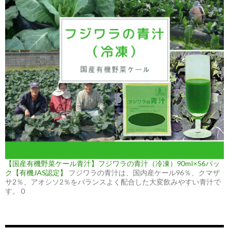
【国産有機野菜ケール青汁】フジワラの青汁（冷凍）90ml×56パッ
ク【有機JAS認定】
フジワラの青汁は、国内産ケール96％、クマザ
サ2％、アオシソ2％をバランスよく配合した大変飲みやすい青汁で
す。 0