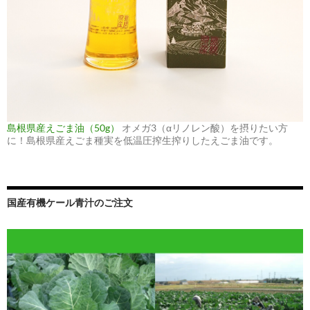
島根県産えごま油（50g）
オメガ3（αリノレン酸）を摂りたい方
に！島根県産えごま種実を低温圧搾生搾りしたえごま油です。
国産有機ケール青汁のご注文