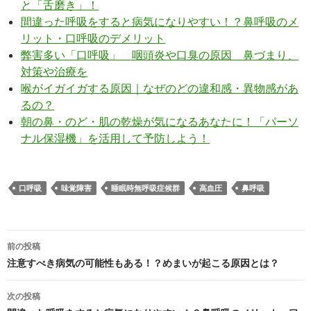
と「舌磨き」！
間違った呼吸をすると病気になりやすい！？鼻呼吸のメ
リット・口呼吸のデメリット
弊害多い「口呼吸」 咽頭炎や口臭の原因 鼻づまり、
対策や治療を
喉がイガイガする原因｜なぜのどの違和感・異物感があ
るの？
朝の鼻・のど・肌の乾燥が気になるあなたに！「パーソ
ナル保湿機」を活用して予防しよう！
口呼吸
味覚障害
睡眠時無呼吸症候群
高血圧
鼻呼吸
投
前の投稿
稿
注意すべき病気の可能性もある！？めまいが起こる原因とは？
ナ
次の投稿