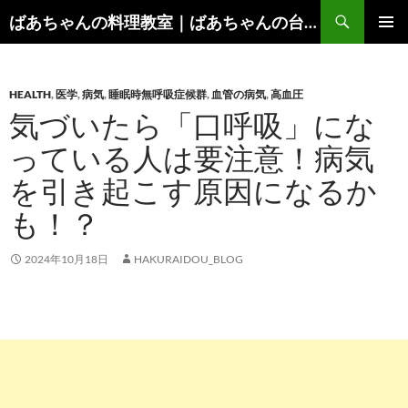
コ
検
ばあちゃんの料理教室｜ばあちゃんの台所から学ぶ、食と健康の知恵
ン
索
メインメ
テ
ニュー
ン
HEALTH
,
医学
,
病気
,
睡眠時無呼吸症候群
,
血管の病気
,
高血圧
ツ
気づいたら「口呼吸」にな
へ
ス
っている人は要注意！病気
キ
を引き起こす原因になるか
ッ
プ
も！？
2024年10月18日
HAKURAIDOU_BLOG