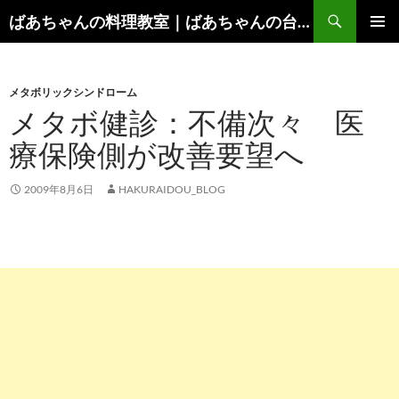
コ
検
ばあちゃんの料理教室｜ばあちゃんの台所から学ぶ、食と健康の知恵
ン
索
メインメ
テ
ニュー
ン
メタボリックシンドローム
ツ
メタボ健診：不備次々 医
へ
ス
療保険側が改善要望へ
キ
ッ
2009年8月6日
HAKURAIDOU_BLOG
プ