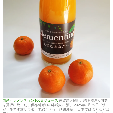
国産クレメンティン100％ジュース
佐賀県太良町が誇る濃厚な甘み
を贅沢に絞った、保存料ゼロの本物の一滴。 2025年1月25日「朝
だ！生です旅サラダ」で紹介され、話題沸騰！ 日本ではほとんど出