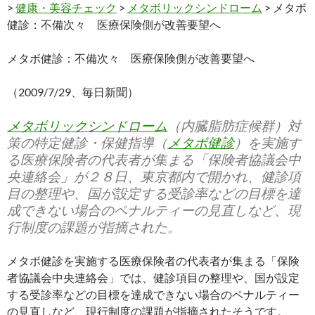
>
健康・美容チェック
>
メタボリックシンドローム
> メタボ
健診：不備次々 医療保険側が改善要望へ
メタボ健診：不備次々 医療保険側が改善要望へ
（2009/7/29、毎日新聞）
メタボリックシンドローム
（内臓脂肪症候群）対
策の特定健診・保健指導（
メタボ健診
）を実施す
る医療保険者の代表者が集まる「保険者協議会中
央連絡会」が２８日、東京都内で開かれ、健診項
目の整理や、国が設定する受診率などの目標を達
成できない場合のペナルティーの見直しなど、現
行制度の課題が指摘された。
メタボ健診を実施する医療保険者の代表者が集まる「保険
者協議会中央連絡会」では、健診項目の整理や、国が設定
する受診率などの目標を達成できない場合のペナルティー
の見直しなど、現行制度の課題が指摘されたそうです。