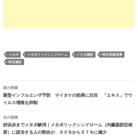
メタボ
メタボリックシンドローム
メタボ健診
特定保健指導
特定健診
投
前の投稿
稿
新型インフルエンザ予防 マイタケの効果に注目 「エキス」でウ
イルス増殖を抑制
ナ
ビ
次の投稿
砂浜歩きでメタボ解消｜メタボリックシンドローム（内臓脂肪症候
ゲ
群）に該当する人の割合が、９０％から５７％に減少