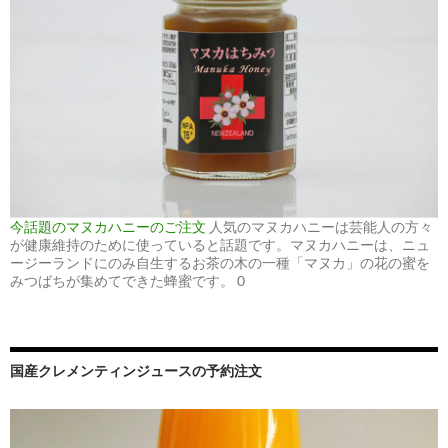
今話題のマヌカハニーのご注文
人気のマヌカハニーは芸能人の方々
が健康維持のために使っていると話題です。マヌカハニーは、ニュ
ージーランドにのみ自生するお茶の木の一種「マヌカ」の花の蜜を
みつばちが集めてできた蜂蜜です。 0
国産クレメンティンジュースの予約注文