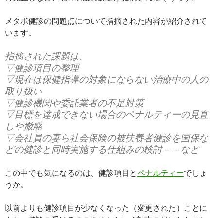
メタボ健診の問題点について指摘された内容が紹介されて
います。
指摘された課題は、
▽健診項目の整理
▽現在は保健指導の対象にならない治療中の人の
取り扱い
▽健診機関や委託業者の不足対策
▽目標を達成できない場合のペナルティーの見直
しや撤廃
▽会社員の妻ら社会保険の被扶養者健診を国保な
どの健診と同時実施する仕組みの検討－－など
この中でも気になるのは、健診項目と
ペナルティー
でしょ
うか。
以前よりも健診項目が少なくなった（変更された）ことに