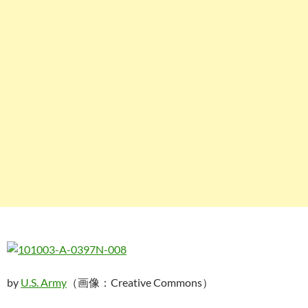
by
U.S. Army
（画像：Creative Commons）