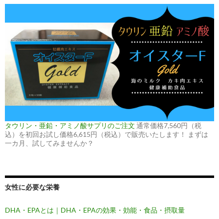
タウリン・亜鉛・アミノ酸サプリのご注文
通常価格7,560円（税
込）を初回お試し価格6,615円（税込）で販売いたします！ まずは
一カ月、試してみませんか？
女性に必要な栄養
DHA・EPAとは｜DHA・EPAの効果・効能・食品・摂取量