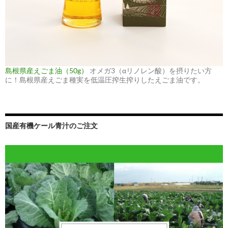
島根県産えごま油（50g）
オメガ3（αリノレン酸）を摂りたい方
に！島根県産えごま種実を低温圧搾生搾りしたえごま油です。
国産有機ケール青汁のご注文