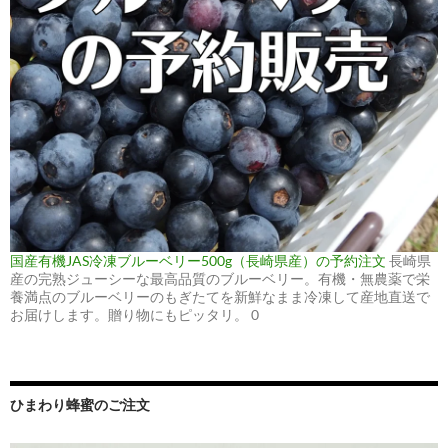
国産有機JAS冷凍ブルーベリー500g（長崎県産）の予約注文
長崎県
産の完熟ジューシーな最高品質のブルーベリー。有機・無農薬で栄
養満点のブルーベリーのもぎたてを新鮮なまま冷凍して産地直送で
お届けします。贈り物にもピッタリ。 0
ひまわり蜂蜜のご注文