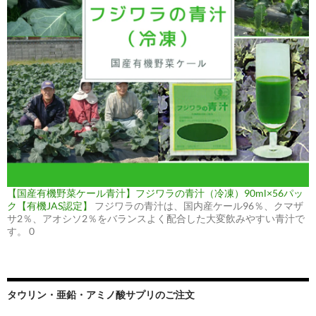
【国産有機野菜ケール青汁】フジワラの青汁（冷凍）90ml×56パッ
ク【有機JAS認定】
フジワラの青汁は、国内産ケール96％、クマザ
サ2％、アオシソ2％をバランスよく配合した大変飲みやすい青汁で
す。 0
タウリン・亜鉛・アミノ酸サプリのご注文