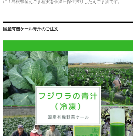
に！島根県産えごま種実を低温圧搾生搾りしたえごま油です。
国産有機ケール青汁のご注文