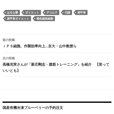
はるな愛
ダイエット
デコルテ
代謝
肩甲骨
肩甲骨ダイエット
褐色脂肪細胞
投
前の投稿
稿
ｉＰＳ細胞、作製効率向上…京大・山中教授ら
ナ
次の投稿
ビ
高橋克実さんが「新庄剛志・腹筋トレーニング」を紹介 【笑って
いいとも】
ゲ
ー
シ
ョ
ン
国産有機冷凍ブルーベリーの予約注文