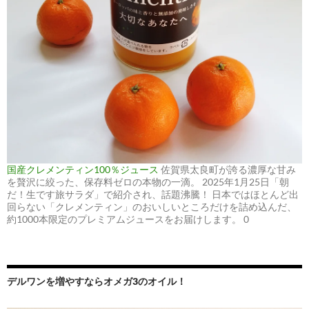
国産クレメンティン100％ジュース
佐賀県太良町が誇る濃厚な甘み
を贅沢に絞った、保存料ゼロの本物の一滴。 2025年1月25日「朝
だ！生です旅サラダ」で紹介され、話題沸騰！ 日本ではほとんど出
回らない「クレメンティン」のおいしいところだけを詰め込んだ、
約1000本限定のプレミアムジュースをお届けします。 0
デルワンを増やすならオメガ3のオイル！