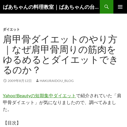
コ
検
ばあちゃんの料理教室｜ばあちゃんの台所から学ぶ、食と健康の知恵
ン
索
メインメ
テ
ニュー
ン
ダイエット
ツ
肩甲骨ダイエットのやり方
へ
ス
｜なぜ肩甲骨周りの筋肉を
キ
ゆるめるとダイエットでき
ッ
プ
るのか？
2009年8月12日
HAKURAIDOU_BLOG
Yahoo!Beautyの短期集中ダイエット
で紹介されていた「肩
甲骨ダイエット」が気になりましたので、調べてみまし
た。
【目次】