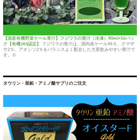
【国産有機野菜ケール青汁】フジワラの青汁（冷凍）90ml×56パッ
ク【有機JAS認定】
フジワラの青汁は、国内産ケール96％、クマザ
サ2％、アオシソ2％をバランスよく配合した大変飲みやすい青汁で
す。 0
タウリン・亜鉛・アミノ酸サプリのご注文