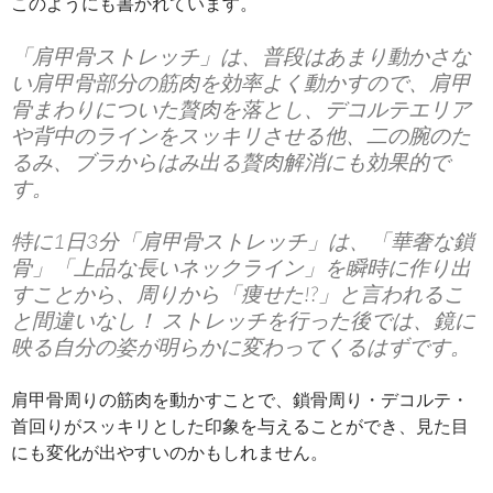
このようにも書かれています。
「肩甲骨ストレッチ」は、普段はあまり動かさな
い肩甲骨部分の筋肉を効率よく動かすので、肩甲
骨まわりについた贅肉を落とし、デコルテエリア
や背中のラインをスッキリさせる他、二の腕のた
るみ、ブラからはみ出る贅肉解消にも効果的で
す。
特に1日3分「肩甲骨ストレッチ」は、「華奢な鎖
骨」「上品な長いネックライン」を瞬時に作り出
すことから、周りから「痩せた!?」と言われるこ
と間違いなし！ ストレッチを行った後では、鏡に
映る自分の姿が明らかに変わってくるはずです。
肩甲骨周りの筋肉を動かすことで、鎖骨周り・デコルテ・
首回りがスッキリとした印象を与えることができ、見た目
にも変化が出やすいのかもしれません。